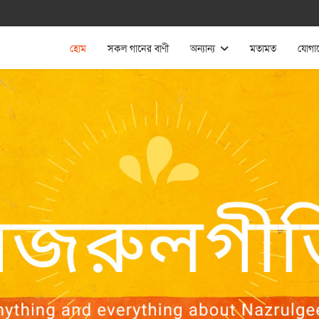
হোম
সকল গানের বাণী
অন্যান্য
মতামত
যোগা