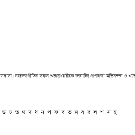
া ও ভালবাসা। নজরুলগীতির সকল শুভানুধ্যায়ীকে জানাচ্ছি প্রাণঢালা অভিনন্দন ও শুভে
ড
ঢ
ত
থ
দ
ধ
ন
প
ফ
ব
ভ
ম
য
র
ল
শ
স
হ