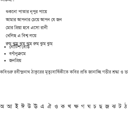
শুকনো পাতার নূপুর পায়ে
আমার আপনার চেয়ে আপন যে জন
মোর প্রিয়া হবে এসো রানী
খেলিছ এ বিশ্ব লয়ে
রুম্ ঝুম্ ঝুম্ ঝুম্ রুম্ ঝুম্ ঝুম্
নোটিশ বোর্ড
বর্ণানুক্রমে
জনপ্রিয়
কবিগুরু রবীন্দ্রনাথ ঠাকুরের মৃত্যুবার্ষিকীতে কবির প্রতি জানাচ্ছি গভীর শ্রদ্ধ
অ
আ
ই
ঈ
উ
ঊ
এ
ঐ
ও
ক
খ
ক্ষ
গ
ঘ
চ
ছ
জ
ঝ
ট
ঠ