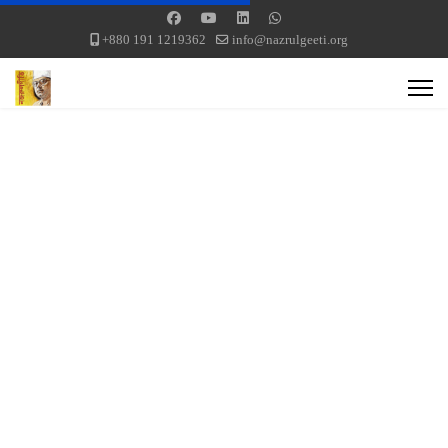
+880 191 1219362
info@nazrulgeeti.org