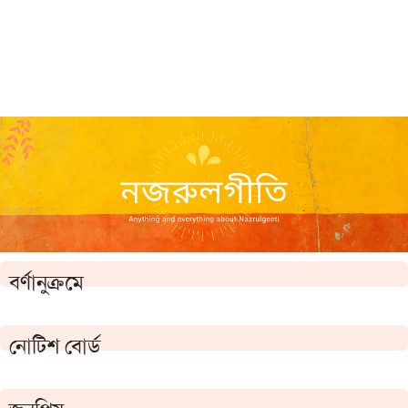
বর্ণানুক্রমে
নোটিশ বোর্ড