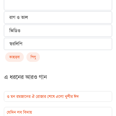
রাগ ও তাল
ভিডিও
স্বরলিপি
কাহার্‌বা
পিলু
এ ধরনের আরও গান
ও মন রমজানের ঐ রোজার শেষে এলো খুশীর ঈদ
যেদিন লব বিদায়