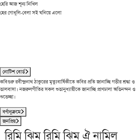
হেরি আজ শূন্য নিখিল
হের গোধূলি-বেলা সই ঘনিয়ে এলো
নোটিশ বোর্ড
কবিগুরু রবীন্দ্রনাথ ঠাকুরের মৃত্যুবার্ষিকীতে কবির প্রতি জানাচ্ছি গভীর শ্রদ্ধা ও
ভালবাসা। নজরুলগীতির সকল শুভানুধ্যায়ীকে জানাচ্ছি প্রাণঢালা অভিনন্দন ও
শুভেচ্ছা।
বর্ণানুক্রমে
জনপ্রিয়
রিমি ঝিম্ রিমি ঝিম্ ঐ নামিল