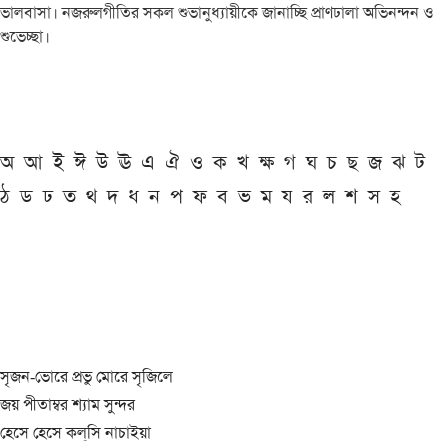
ভালবাসা। নজরুলগীতির সকল শুভানুধ্যায়ীকে জানাচ্ছি প্রাণঢালা অভিনন্দন ও
শুভেচ্ছা।
অ
আ
ই
ঈ
উ
ঊ
এ
ঐ
ও
ক
খ
ক্ষ
গ
ঘ
চ
ছ
জ
ঝ
ট
ঠ
ড
ঢ
ত
থ
দ
ধ
ন
প
ফ
ব
ভ
ম
য
র
ল
শ
স
হ
সৃজন-ভোরে প্রভু মোরে সৃজিলে
জয় পীতাম্বর শ্যাম সুন্দর
হেসে হেসে কল্‌সি নাচাইয়া