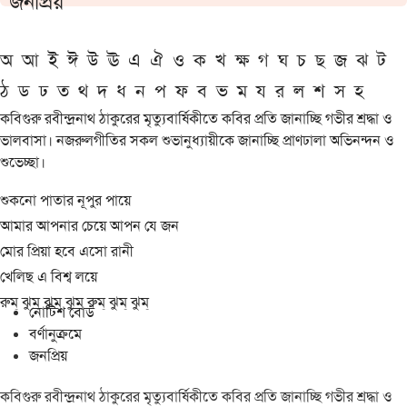
জনপ্রিয়
অ
আ
ই
ঈ
উ
ঊ
এ
ঐ
ও
ক
খ
ক্ষ
গ
ঘ
চ
ছ
জ
ঝ
ট
ঠ
ড
ঢ
ত
থ
দ
ধ
ন
প
ফ
ব
ভ
ম
য
র
ল
শ
স
হ
কবিগুরু রবীন্দ্রনাথ ঠাকুরের মৃত্যুবার্ষিকীতে কবির প্রতি জানাচ্ছি গভীর শ্রদ্ধা ও
ভালবাসা। নজরুলগীতির সকল শুভানুধ্যায়ীকে জানাচ্ছি প্রাণঢালা অভিনন্দন ও
শুভেচ্ছা।
শুকনো পাতার নূপুর পায়ে
আমার আপনার চেয়ে আপন যে জন
মোর প্রিয়া হবে এসো রানী
খেলিছ এ বিশ্ব লয়ে
রুম্ ঝুম্ ঝুম্ ঝুম্ রুম্ ঝুম্ ঝুম্
নোটিশ বোর্ড
বর্ণানুক্রমে
জনপ্রিয়
কবিগুরু রবীন্দ্রনাথ ঠাকুরের মৃত্যুবার্ষিকীতে কবির প্রতি জানাচ্ছি গভীর শ্রদ্ধা ও