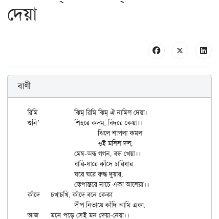
দেয়া
বাণী
রিমি 		ঝিম্ রিমি ঝিম্ ঐ নামিল দেয়া।

শুনি’		শিহরে কদম, বিদরে কেয়া।।

			ঝিলে শাপলা কমল

			ওই মলিল দল,

		মেঘ-অন্ধ গগন, বন্ধ খেয়া।।

		বারি-ধারে কাঁদে চারিধার

		ঘরে ঘরে রুদ্ধ দুয়ার,

		তেপান্তরে নাচে একা আলেয়া।।

কাঁদে 	চখাচখি, কাঁদে বনে কেকা

		দীপ নিভায়ে কাঁদি আমি একা,
