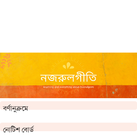
বর্ণানুক্রমে
নোটিশ বোর্ড