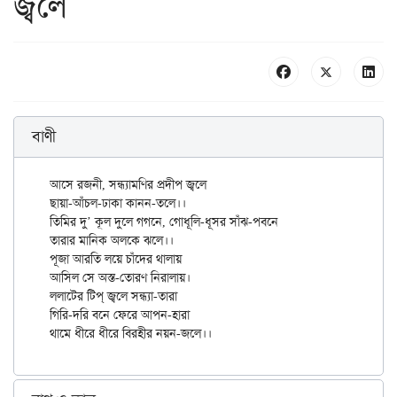
জ্বলে
বাণী
আসে রজনী, সন্ধ্যামণির প্রদীপ জ্বলে

ছায়া-আঁচল-ঢাকা কানন-তলে।।

তিমির দু’ কূল দুলে গগনে, গোধূলি-ধূসর সাঁঝ-পবনে

তারার মানিক অলকে ঝলে।।

পূজা আরতি লয়ে চাঁদের থালায়

আসিল সে অস্ত-তোরণ নিরালায়।

ললাটের টিপ্‌ জ্বলে সন্ধ্যা-তারা

গিরি-দরি বনে ফেরে আপন-হারা
