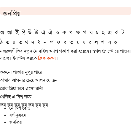
জনপ্রিয়
অ
আ
ই
ঈ
উ
ঊ
এ
ঐ
ও
ক
খ
ক্ষ
গ
ঘ
চ
ছ
জ
ঝ
ট
ঠ
ড
ঢ
ত
থ
দ
ধ
ন
প
ফ
ব
ভ
ম
য
র
ল
শ
স
হ
নজরুলগীতির নতুন মোবাইল অ্যাপ প্রকাশ করা হয়েছে। গুগল প্লে স্টোরে পাওয়া
যাচ্ছে। ইনস্টল করতে
ক্লিক করুন
।
শুকনো পাতার নূপুর পায়ে
আমার আপনার চেয়ে আপন যে জন
মোর প্রিয়া হবে এসো রানী
খেলিছ এ বিশ্ব লয়ে
রুম্ ঝুম্ ঝুম্ ঝুম্ রুম্ ঝুম্ ঝুম্
নোটিশ বোর্ড
বর্ণানুক্রমে
জনপ্রিয়