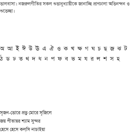
ভালবাসা। নজরুলগীতির সকল শুভানুধ্যায়ীকে জানাচ্ছি প্রাণঢালা অভিনন্দন ও
শুভেচ্ছা।
অ
আ
ই
ঈ
উ
ঊ
এ
ঐ
ও
ক
খ
ক্ষ
গ
ঘ
চ
ছ
জ
ঝ
ট
ঠ
ড
ঢ
ত
থ
দ
ধ
ন
প
ফ
ব
ভ
ম
য
র
ল
শ
স
হ
সৃজন-ভোরে প্রভু মোরে সৃজিলে
জয় পীতাম্বর শ্যাম সুন্দর
হেসে হেসে কল্‌সি নাচাইয়া