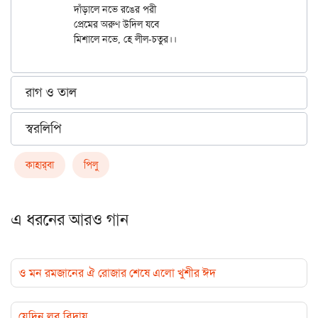
	দাঁড়ালে নভে রঙের পরী

	প্রেমের অরুণ উদিল যবে

রাগ ও তাল
স্বরলিপি
কাহার্‌বা
পিলু
এ ধরনের আরও গান
ও মন রমজানের ঐ রোজার শেষে এলো খুশীর ঈদ
যেদিন লব বিদায়