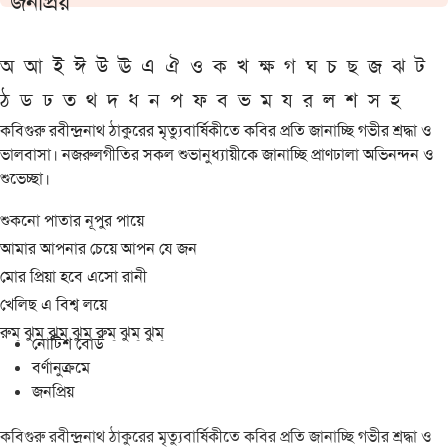
জনপ্রিয়
অ
আ
ই
ঈ
উ
ঊ
এ
ঐ
ও
ক
খ
ক্ষ
গ
ঘ
চ
ছ
জ
ঝ
ট
ঠ
ড
ঢ
ত
থ
দ
ধ
ন
প
ফ
ব
ভ
ম
য
র
ল
শ
স
হ
কবিগুরু রবীন্দ্রনাথ ঠাকুরের মৃত্যুবার্ষিকীতে কবির প্রতি জানাচ্ছি গভীর শ্রদ্ধা ও
ভালবাসা। নজরুলগীতির সকল শুভানুধ্যায়ীকে জানাচ্ছি প্রাণঢালা অভিনন্দন ও
শুভেচ্ছা।
শুকনো পাতার নূপুর পায়ে
আমার আপনার চেয়ে আপন যে জন
মোর প্রিয়া হবে এসো রানী
খেলিছ এ বিশ্ব লয়ে
রুম্ ঝুম্ ঝুম্ ঝুম্ রুম্ ঝুম্ ঝুম্
নোটিশ বোর্ড
বর্ণানুক্রমে
জনপ্রিয়
কবিগুরু রবীন্দ্রনাথ ঠাকুরের মৃত্যুবার্ষিকীতে কবির প্রতি জানাচ্ছি গভীর শ্রদ্ধা ও