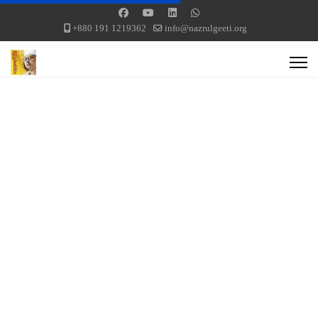
+880 191 1219362
info@nazrulgeeti.org