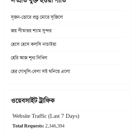
সম্প্রতি যুক্ত হওয়া গীতি
সৃজন-ভোরে প্রভু মোরে সৃজিলে
জয় পীতাম্বর শ্যাম সুন্দর
হেসে হেসে কল্‌সি নাচাইয়া
হেরি আজ শূন্য নিখিল
হের গোধূলি-বেলা সই ঘনিয়ে এলো
ওয়েবসাইট ট্রাফিক
Website Traffic (Last 7 Days)
Total Requests:
2,346,394