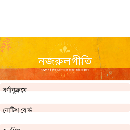
বর্ণানুক্রমে
নোটিশ বোর্ড