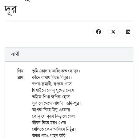
দূর
বাণী
প্রিয়	তুমি কোথায় আজি কত সে দূর।

প্রাণ	কাঁদে ব্যথায় বিরহ-বিধুর।।

	স্বপন-কুমারী, স্বপনে এসে

	মিশাইলে কোন্ ঘুমের দেশে

	তড়িত-শিখা ক্ষণিক হেসে

	লুকালে মেঘে আঁধারি’ হৃদি-পুর।।

	আপনা নিয়ে ছিনু একেলা

	কোন্ সে কূলে ভিড়ালে ভেলা

	জীবন নিয়ে মরণ-খেলা

	খেলিতে কেন আসিলে নিঠুর।।

	ঊষার গাঙে গাহন করি’
