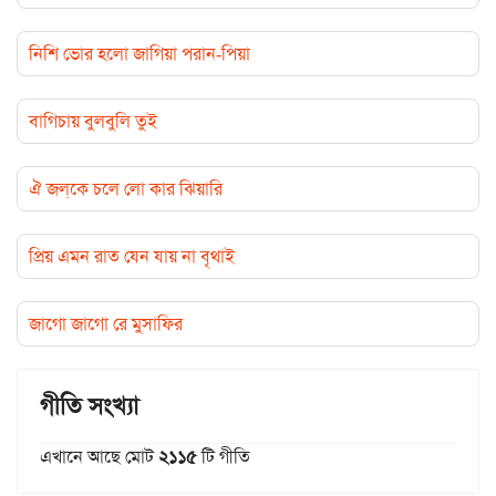
নিশি ভোর হলো জাগিয়া পরান-পিয়া
বাগিচায় বুলবুলি তুই
ঐ জল্‌কে চলে লো কার ঝিয়ারি
প্রিয় এমন রাত যেন যায় না বৃথাই
জাগো জাগো রে মুসাফির
গীতি সংখ্যা
এখানে আছে মোট
২১১৫
টি গীতি