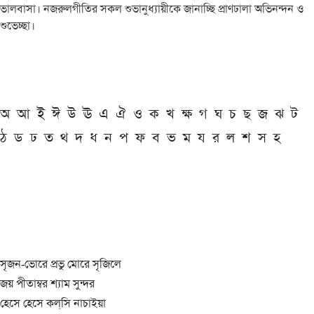
ভালবাসা। নজরুলগীতির সকল শুভানুধ্যায়ীকে জানাচ্ছি প্রাণঢালা অভিনন্দন ও
শুভেচ্ছা।
অ
আ
ই
ঈ
উ
ঊ
এ
ঐ
ও
ক
খ
ক্ষ
গ
ঘ
চ
ছ
জ
ঝ
ট
ঠ
ড
ঢ
ত
থ
দ
ধ
ন
প
ফ
ব
ভ
ম
য
র
ল
শ
স
হ
সৃজন-ভোরে প্রভু মোরে সৃজিলে
জয় পীতাম্বর শ্যাম সুন্দর
হেসে হেসে কল্‌সি নাচাইয়া