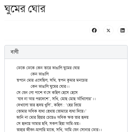
ঘুমের ঘোর
বাণী
ডেকে ডেকে কেন তারে ভাঙালি ঘুমের ঘোর

	কেন ভাঙালি

স্বপনে মোর এসেছিল, সখি, স্বপন কুমার মনচোর

	কেন ভাঙালি ঘুমের ঘোর।।

সে যেন লো পাশে ব'সে কহিল হেসে হেসে

‌‘যাব না আর পরদেশে’, সখি, মোছ মোছ আঁখিলোর’।।

দেখালো তার হৃদয় খুলি’, কহিল : ‌‘হের প্রিয়ে

তোমার অধিক ব্যথা হেথায় তোমারে ব্যথা দিয়ে।’

জানি না মোর হিয়ার চেয়েও অধিক ক্ষত তার হৃদয়

সে হৃদয়ে আমার ছবি, সকল হিয়া আমি-ময়।

তাহার জীবন-মালারি মাঝে, সখি, আমি যেন সোনার ডোর।।
