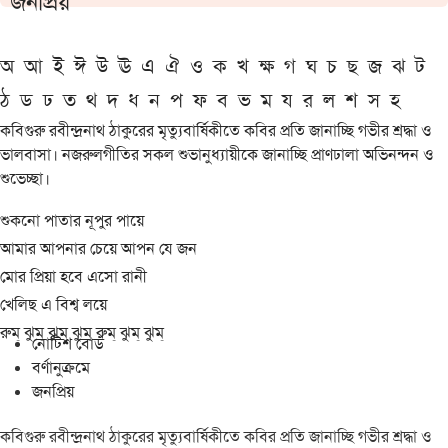
জনপ্রিয়
অ
আ
ই
ঈ
উ
ঊ
এ
ঐ
ও
ক
খ
ক্ষ
গ
ঘ
চ
ছ
জ
ঝ
ট
ঠ
ড
ঢ
ত
থ
দ
ধ
ন
প
ফ
ব
ভ
ম
য
র
ল
শ
স
হ
কবিগুরু রবীন্দ্রনাথ ঠাকুরের মৃত্যুবার্ষিকীতে কবির প্রতি জানাচ্ছি গভীর শ্রদ্ধা ও
ভালবাসা। নজরুলগীতির সকল শুভানুধ্যায়ীকে জানাচ্ছি প্রাণঢালা অভিনন্দন ও
শুভেচ্ছা।
শুকনো পাতার নূপুর পায়ে
আমার আপনার চেয়ে আপন যে জন
মোর প্রিয়া হবে এসো রানী
খেলিছ এ বিশ্ব লয়ে
রুম্ ঝুম্ ঝুম্ ঝুম্ রুম্ ঝুম্ ঝুম্
নোটিশ বোর্ড
বর্ণানুক্রমে
জনপ্রিয়
কবিগুরু রবীন্দ্রনাথ ঠাকুরের মৃত্যুবার্ষিকীতে কবির প্রতি জানাচ্ছি গভীর শ্রদ্ধা ও