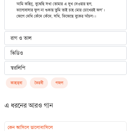
আমি কহিনু, বুঝেছি সখা তোমার এ দুখ দেওয়ার ছল,

ভালোবাসার ফুল না শুকায় তুমি তাই চাহ মোর চোখেরই জল’।

রাগ ও তাল
ভিডিও
স্বরলিপি
কাহার্‌বা
ভৈরবী
গজল
এ ধরনের আরও গান
কেন আসিলে ভালোবাসিলে