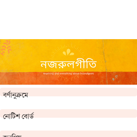
বর্ণানুক্রমে
নোটিশ বোর্ড