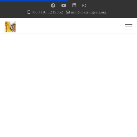
+880 191 1219362
info@nazrulgeeti.org