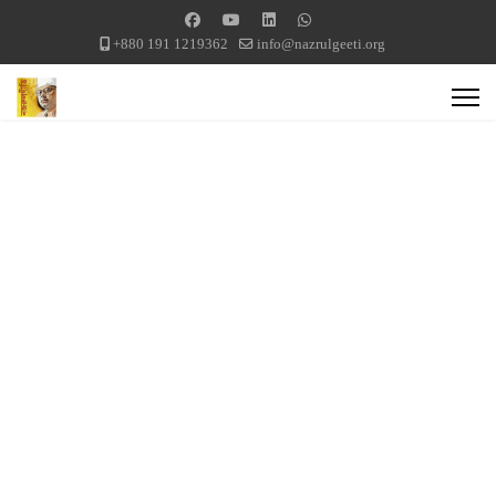
+880 191 1219362
info@nazrulgeeti.org