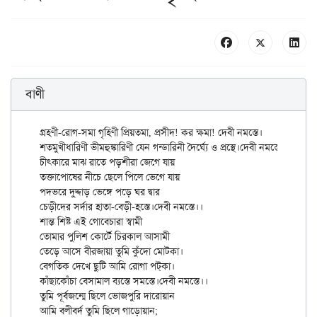
বাণী
গ্রহণী-রোগ-সমা গৃহিণী প্রিয়তমা, প্রসীদ! কর ক্ষমা! দেবী নমস্তে।

শতমুখীধারিণী ভীমহুঙ্কারিণী যেন গন্ডারিনী দৈর্ঘ্যে ও প্রস্থে।দেবী নমস্তে।।

চীৎকারে মাঝ রাতে পড়শীরা জেগে যায়

তক্তাপোষের নীচে ছেলে পিলে ভেগে যায়

পদভরে দুদ্দাড় ভেঙ্গে পড়ে ঘর দ্বার

চেড়ীদের সর্দার হাতা-বেড়ী-হস্তে।দেবী নমস্তে।।

শান্ত শিষ্ট এই গোবেচারা স্বামী

তোমার পুলিশ কোর্টে চিরকাল আসামী

তেড়ে আসে বীরজায়া তুমি কুঁদো মোটকা।

বেগতিক দেখে ছুটি আমি রোগা পট্‌কা।

কাঁছাকোঁচা বেসামাল ব্যস্তে সমস্তে।দেবী নমস্তে।।

তুমি পূর্বজন্মে ছিলে ভোজপুরি দারোয়ান

আমি বলীবর্দ তুমি ছিলে গাড়োয়ান;
