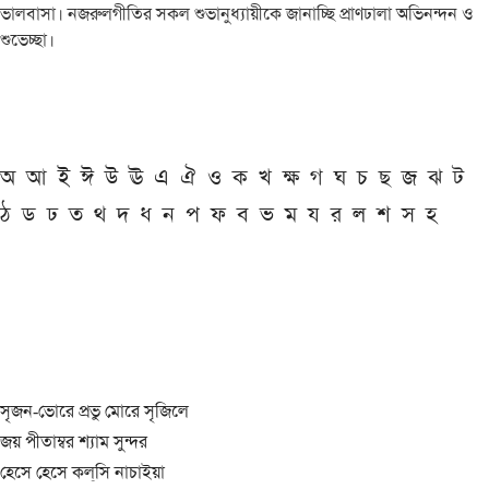
ভালবাসা। নজরুলগীতির সকল শুভানুধ্যায়ীকে জানাচ্ছি প্রাণঢালা অভিনন্দন ও
শুভেচ্ছা।
অ
আ
ই
ঈ
উ
ঊ
এ
ঐ
ও
ক
খ
ক্ষ
গ
ঘ
চ
ছ
জ
ঝ
ট
ঠ
ড
ঢ
ত
থ
দ
ধ
ন
প
ফ
ব
ভ
ম
য
র
ল
শ
স
হ
সৃজন-ভোরে প্রভু মোরে সৃজিলে
জয় পীতাম্বর শ্যাম সুন্দর
হেসে হেসে কল্‌সি নাচাইয়া