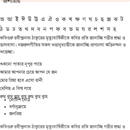
জনপ্রিয়
অ
আ
ই
ঈ
উ
ঊ
এ
ঐ
ও
ক
খ
ক্ষ
গ
ঘ
চ
ছ
জ
ঝ
ট
ঠ
ড
ঢ
ত
থ
দ
ধ
ন
প
ফ
ব
ভ
ম
য
র
ল
শ
স
হ
কবিগুরু রবীন্দ্রনাথ ঠাকুরের মৃত্যুবার্ষিকীতে কবির প্রতি জানাচ্ছি গভীর শ্রদ্ধা ও
ভালবাসা। নজরুলগীতির সকল শুভানুধ্যায়ীকে জানাচ্ছি প্রাণঢালা অভিনন্দন ও
শুভেচ্ছা।
শুকনো পাতার নূপুর পায়ে
আমার আপনার চেয়ে আপন যে জন
মোর প্রিয়া হবে এসো রানী
খেলিছ এ বিশ্ব লয়ে
রুম্ ঝুম্ ঝুম্ ঝুম্ রুম্ ঝুম্ ঝুম্
নোটিশ বোর্ড
বর্ণানুক্রমে
জনপ্রিয়
কবিগুরু রবীন্দ্রনাথ ঠাকুরের মৃত্যুবার্ষিকীতে কবির প্রতি জানাচ্ছি গভীর শ্রদ্ধা ও