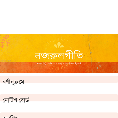
বর্ণানুক্রমে
নোটিশ বোর্ড