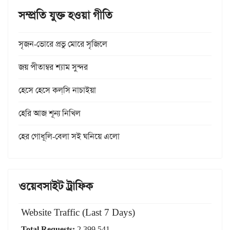
সম্প্রতি যুক্ত হওয়া গীতি
সৃজন-ভোরে প্রভু মোরে সৃজিলে
জয় পীতাম্বর শ্যাম সুন্দর
হেসে হেসে কল্‌সি নাচাইয়া
হেরি আজ শূন্য নিখিল
হের গোধূলি-বেলা সই ঘনিয়ে এলো
ওয়েবসাইট ট্রাফিক
Website Traffic (Last 7 Days)
Total Requests:
2,399,541