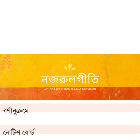
বর্ণানুক্রমে
নোটিশ বোর্ড