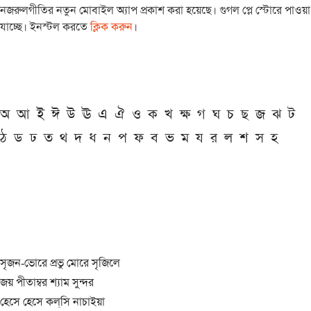
নজরুলগীতির নতুন মোবাইল অ্যাপ প্রকাশ করা হয়েছে। গুগল প্লে স্টোরে পাওয়া
যাচ্ছে। ইনস্টল করতে
ক্লিক করুন
।
অ
আ
ই
ঈ
উ
ঊ
এ
ঐ
ও
ক
খ
ক্ষ
গ
ঘ
চ
ছ
জ
ঝ
ট
ঠ
ড
ঢ
ত
থ
দ
ধ
ন
প
ফ
ব
ভ
ম
য
র
ল
শ
স
হ
সৃজন-ভোরে প্রভু মোরে সৃজিলে
জয় পীতাম্বর শ্যাম সুন্দর
হেসে হেসে কল্‌সি নাচাইয়া