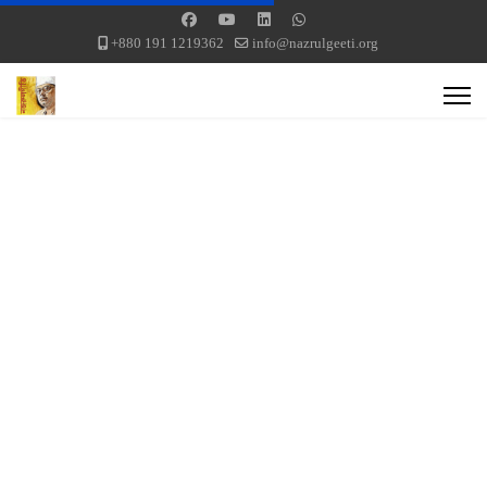
+880 191 1219362
info@nazrulgeeti.org