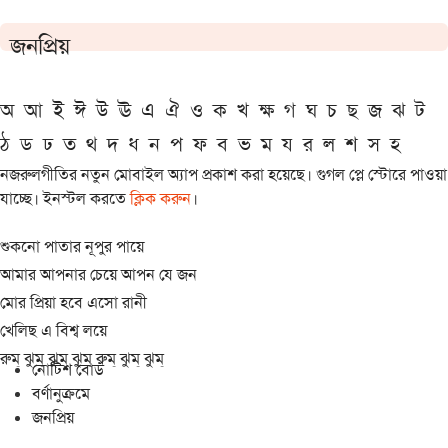
জনপ্রিয়
অ
আ
ই
ঈ
উ
ঊ
এ
ঐ
ও
ক
খ
ক্ষ
গ
ঘ
চ
ছ
জ
ঝ
ট
ঠ
ড
ঢ
ত
থ
দ
ধ
ন
প
ফ
ব
ভ
ম
য
র
ল
শ
স
হ
নজরুলগীতির নতুন মোবাইল অ্যাপ প্রকাশ করা হয়েছে। গুগল প্লে স্টোরে পাওয়া
যাচ্ছে। ইনস্টল করতে
ক্লিক করুন
।
শুকনো পাতার নূপুর পায়ে
আমার আপনার চেয়ে আপন যে জন
মোর প্রিয়া হবে এসো রানী
খেলিছ এ বিশ্ব লয়ে
রুম্ ঝুম্ ঝুম্ ঝুম্ রুম্ ঝুম্ ঝুম্
নোটিশ বোর্ড
বর্ণানুক্রমে
জনপ্রিয়