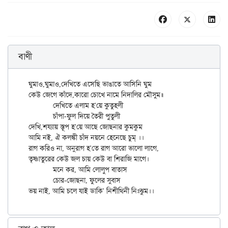
বাণী
ঘুমাও,ঘুমাও,দেখিতে এসেছি ভাঙাতে আসিনি ঘুম

কেউ জেগে কাঁদে,কারো চোখে নামে নিদালির মৌসুম॥

	দেখিতে এলাম হ'য়ে কুতুহলী

	চাঁপা-ফুল দিয়ে তৈরী পুতুলী

দেখি,শয্যায় স্তূপ হ'য়ে আছে জোছনার কুমকুম

আমি নই, ঐ কলঙ্কী চাঁদ নয়নে হেনেছে চুম্ ।।

রাগ করিও না, অনুরাগ হ'তে রাগ আরো ভালো লাগে,

তৃষ্ণাতুরের কেউ জল চায় কেউ বা শিরাজি মাগে।

	মনে কর, আমি লোলুপ বাতাস

	চোর-জোছনা, ফুলের সুবাস
