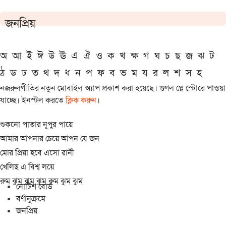
জনপ্রিয়
অ
আ
ই
ঈ
উ
ঊ
এ
ঐ
ও
ক
খ
ক্ষ
গ
ঘ
চ
ছ
জ
ঝ
ট
ঠ
ড
ঢ
ত
থ
দ
ধ
ন
প
ফ
ব
ভ
ম
য
র
ল
শ
স
হ
নজরুলগীতির নতুন মোবাইল অ্যাপ প্রকাশ করা হয়েছে। গুগল প্লে স্টোরে পাওয়া
যাচ্ছে। ইনস্টল করতে
ক্লিক করুন
।
শুকনো পাতার নূপুর পায়ে
আমার আপনার চেয়ে আপন যে জন
মোর প্রিয়া হবে এসো রানী
খেলিছ এ বিশ্ব লয়ে
রুম্ ঝুম্ ঝুম্ ঝুম্ রুম্ ঝুম্ ঝুম্
নোটিশ বোর্ড
বর্ণানুক্রমে
জনপ্রিয়