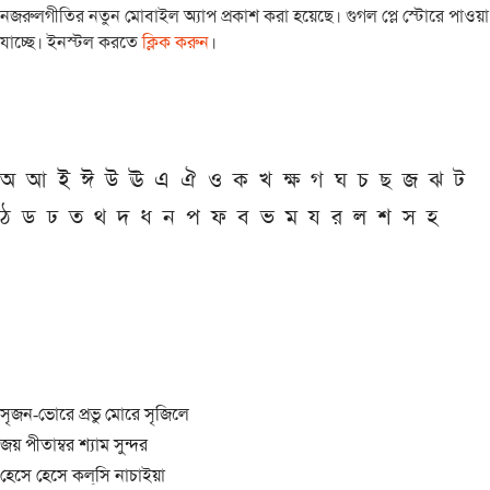
নজরুলগীতির নতুন মোবাইল অ্যাপ প্রকাশ করা হয়েছে। গুগল প্লে স্টোরে পাওয়া
যাচ্ছে। ইনস্টল করতে
ক্লিক করুন
।
অ
আ
ই
ঈ
উ
ঊ
এ
ঐ
ও
ক
খ
ক্ষ
গ
ঘ
চ
ছ
জ
ঝ
ট
ঠ
ড
ঢ
ত
থ
দ
ধ
ন
প
ফ
ব
ভ
ম
য
র
ল
শ
স
হ
সৃজন-ভোরে প্রভু মোরে সৃজিলে
জয় পীতাম্বর শ্যাম সুন্দর
হেসে হেসে কল্‌সি নাচাইয়া