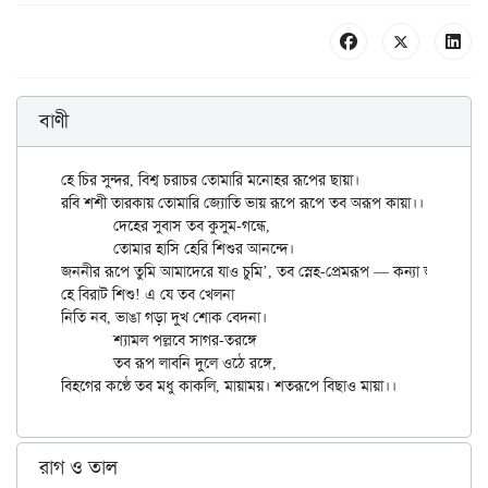
বাণী
হে চির সুন্দর, বিশ্ব চরাচর তোমারি মনোহর রূপের ছায়া।

রবি শশী তারকায় তোমারি জ্যোতি ভায় রূপে রূপে তব অরূপ কায়া।।

	দেহের সুবাস তব কুসুম-গন্ধে,

	তোমার হাসি হেরি শিশুর আনন্দে।

জননীর রূপে তুমি আমাদেরে যাও চুমি’, তব স্নেহ-প্রেমরূপ — কন্যা জায়া।।

হে বিরাট শিশু! এ যে তব খেলনা

নিতি নব, ভাঙা গড়া দুখ শোক বেদনা।

	শ্যামল পল্লবে সাগর-তরঙ্গে

	তব রূপ লাবনি দুলে ওঠে রঙ্গে,

রাগ ও তাল