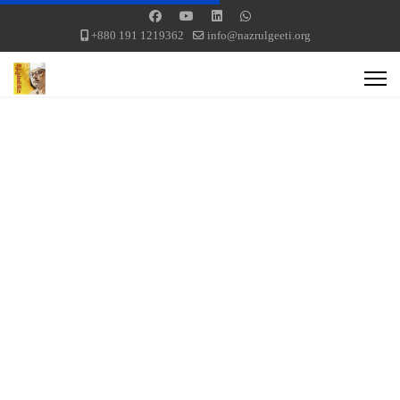
+880 191 1219362
info@nazrulgeeti.org