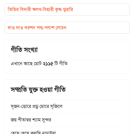
তিমির বিদারী অলখ-বিহারী কৃষ্ণ মুরারি
দাও দাও দরশন পদ্ম-পলাশ লোচন
গীতি সংখ্যা
এখানে আছে মোট
২১১৫
টি গীতি
সম্প্রতি যুক্ত হওয়া গীতি
সৃজন-ভোরে প্রভু মোরে সৃজিলে
জয় পীতাম্বর শ্যাম সুন্দর
হেসে হেসে কল্‌সি নাচাইয়া