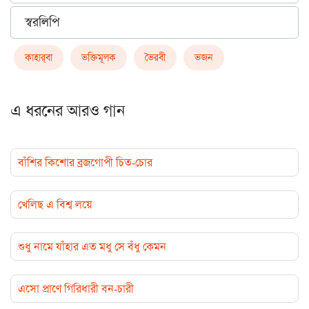
স্বরলিপি
কাহার্‌বা
ভক্তিমূলক
ভৈরবী
ভজন
এ ধরনের আরও গান
বাঁশির কিশোর ব্রজগোপী চিত-চোর
খেলিছ এ বিশ্ব লয়ে
শুধু নামে যাঁহার এত মধু সে বঁধু কেমন
এসো প্রাণে গিরিধারী বন-চারী