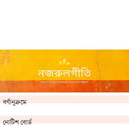
বর্ণানুক্রমে
নোটিশ বোর্ড