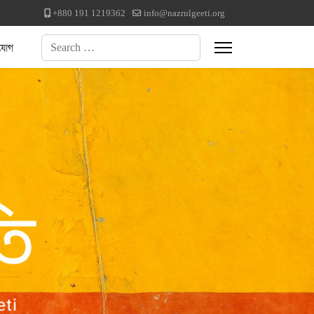
+880 191 1219362
info@nazrulgeeti.org
Search
যোগ