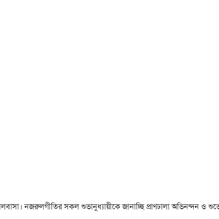
া ও ভালবাসা। নজরুলগীতির সকল শুভানুধ্যায়ীকে জানাচ্ছি প্রাণঢালা অভিনন্দন ও শুভে