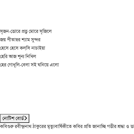
সৃজন-ভোরে প্রভু মোরে সৃজিলে
জয় পীতাম্বর শ্যাম সুন্দর
হেসে হেসে কল্‌সি নাচাইয়া
হেরি আজ শূন্য নিখিল
হের গোধূলি-বেলা সই ঘনিয়ে এলো
নোটিশ বোর্ড
কবিগুরু রবীন্দ্রনাথ ঠাকুরের মৃত্যুবার্ষিকীতে কবির প্রতি জানাচ্ছি গভীর শ্রদ্ধ