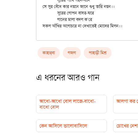
	সুরের পাখি গহন-বনে

সে সুর বেঁধে কার নয়নে জানে শুধু তারি নয়ন।।

	সুরের গোপন বাসর-ঘরে

	গানের মালা বদল ক'রে

কাহার্‌বা
গজল
পাহাড়ী মিশ্র
এ ধরনের আরও গান
আধো-আধো বোল লাজে-বাধো-
আলগা কর গ
বাধো বোল
কেন আসিলে ভালোবাসিলে
চোখের নেশ