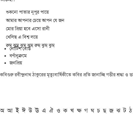
শুকনো পাতার নূপুর পায়ে
আমার আপনার চেয়ে আপন যে জন
মোর প্রিয়া হবে এসো রানী
খেলিছ এ বিশ্ব লয়ে
রুম্ ঝুম্ ঝুম্ ঝুম্ রুম্ ঝুম্ ঝুম্
নোটিশ বোর্ড
বর্ণানুক্রমে
জনপ্রিয়
কবিগুরু রবীন্দ্রনাথ ঠাকুরের মৃত্যুবার্ষিকীতে কবির প্রতি জানাচ্ছি গভীর শ্রদ্ধ
অ
আ
ই
ঈ
উ
ঊ
এ
ঐ
ও
ক
খ
ক্ষ
গ
ঘ
চ
ছ
জ
ঝ
ট
ঠ