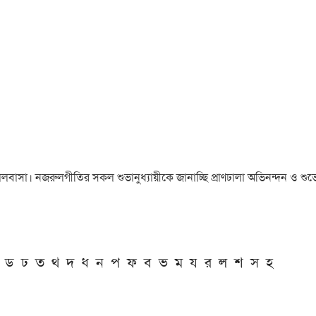
া ও ভালবাসা। নজরুলগীতির সকল শুভানুধ্যায়ীকে জানাচ্ছি প্রাণঢালা অভিনন্দন ও শুভে
ড
ঢ
ত
থ
দ
ধ
ন
প
ফ
ব
ভ
ম
য
র
ল
শ
স
হ