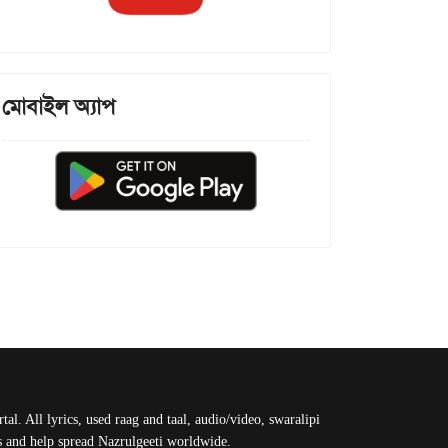
মোবাইল অ্যাপ
al. All lyrics, used raag and taal, audio/video, swaralipi
us and help spread Nazrulgeeti worldwide.