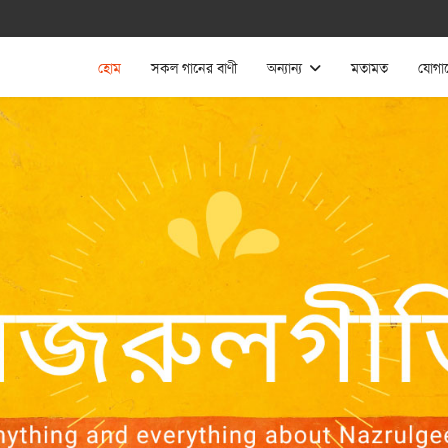
হোম
সকল গানের বাণী
অন্যান্য
মতামত
যোগা