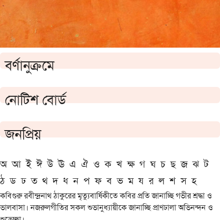
বর্ণানুক্রমে
নোটিশ বোর্ড
জনপ্রিয়
অ
আ
ই
ঈ
উ
ঊ
এ
ঐ
ও
ক
খ
ক্ষ
গ
ঘ
চ
ছ
জ
ঝ
ট
ঠ
ড
ঢ
ত
থ
দ
ধ
ন
প
ফ
ব
ভ
ম
য
র
ল
শ
স
হ
কবিগুরু রবীন্দ্রনাথ ঠাকুরের মৃত্যুবার্ষিকীতে কবির প্রতি জানাচ্ছি গভীর শ্রদ্ধা ও
ভালবাসা। নজরুলগীতির সকল শুভানুধ্যায়ীকে জানাচ্ছি প্রাণঢালা অভিনন্দন ও
শুভেচ্ছা।