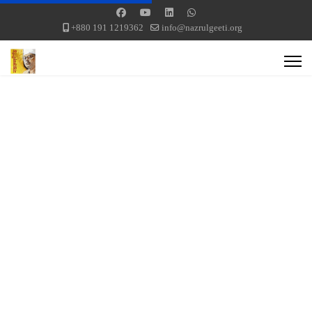
+880 191 1219362
info@nazrulgeeti.org