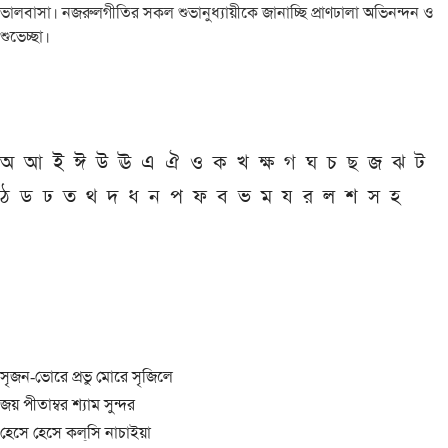
ভালবাসা। নজরুলগীতির সকল শুভানুধ্যায়ীকে জানাচ্ছি প্রাণঢালা অভিনন্দন ও
শুভেচ্ছা।
অ
আ
ই
ঈ
উ
ঊ
এ
ঐ
ও
ক
খ
ক্ষ
গ
ঘ
চ
ছ
জ
ঝ
ট
ঠ
ড
ঢ
ত
থ
দ
ধ
ন
প
ফ
ব
ভ
ম
য
র
ল
শ
স
হ
সৃজন-ভোরে প্রভু মোরে সৃজিলে
জয় পীতাম্বর শ্যাম সুন্দর
হেসে হেসে কল্‌সি নাচাইয়া