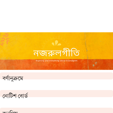
বর্ণানুক্রমে
নোটিশ বোর্ড