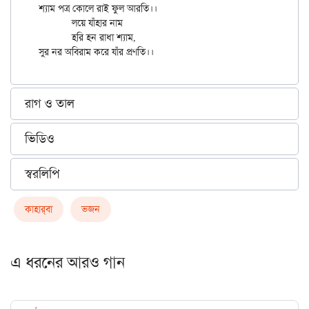
শ্যাম পত্র কোলে রাই ফুল আরতি।।

	লয়ে যাঁহার নাম

	হরি হন রাধা শ্যাম,

রাগ ও তাল
ভিডিও
স্বরলিপি
কাহার্‌বা
ভজন
এ ধরনের আরও গান