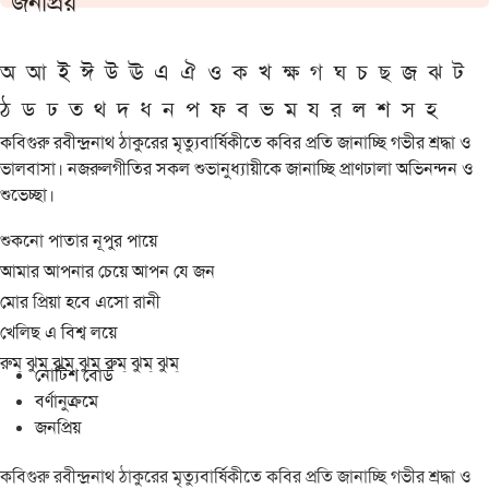
জনপ্রিয়
অ
আ
ই
ঈ
উ
ঊ
এ
ঐ
ও
ক
খ
ক্ষ
গ
ঘ
চ
ছ
জ
ঝ
ট
ঠ
ড
ঢ
ত
থ
দ
ধ
ন
প
ফ
ব
ভ
ম
য
র
ল
শ
স
হ
কবিগুরু রবীন্দ্রনাথ ঠাকুরের মৃত্যুবার্ষিকীতে কবির প্রতি জানাচ্ছি গভীর শ্রদ্ধা ও
ভালবাসা। নজরুলগীতির সকল শুভানুধ্যায়ীকে জানাচ্ছি প্রাণঢালা অভিনন্দন ও
শুভেচ্ছা।
শুকনো পাতার নূপুর পায়ে
আমার আপনার চেয়ে আপন যে জন
মোর প্রিয়া হবে এসো রানী
খেলিছ এ বিশ্ব লয়ে
রুম্ ঝুম্ ঝুম্ ঝুম্ রুম্ ঝুম্ ঝুম্
নোটিশ বোর্ড
বর্ণানুক্রমে
জনপ্রিয়
কবিগুরু রবীন্দ্রনাথ ঠাকুরের মৃত্যুবার্ষিকীতে কবির প্রতি জানাচ্ছি গভীর শ্রদ্ধা ও