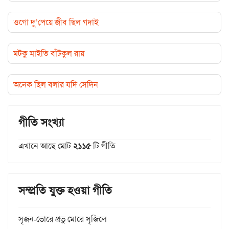
ওগো দু’পেয়ে জীব ছিল গদাই
মট্‌কু মাইতি বাঁটকুল রায়
অনেক ছিল বলার যদি সেদিন
গীতি সংখ্যা
এখানে আছে মোট
২১১৫
টি গীতি
সম্প্রতি যুক্ত হওয়া গীতি
সৃজন-ভোরে প্রভু মোরে সৃজিলে