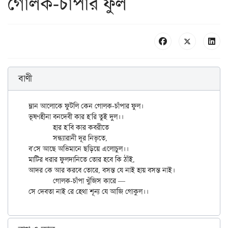
গোলক-চাঁপার ফুল
বাণী
ম্লান আলোকে ফুটলি কেন গোলক-চাঁপার ফুল।

ভূষণহীনা বনদেবী কার হ'রি তুই দুল।।

	হার হ'বি কার কবরীতে

	সন্ধ্যারানী দূর নিভৃতে,

ব'সে আছে অভিমানে ছড়িয়ে এলোচুল।।

মাটির ধরার ফুলদানিতে তোর হবে কি ঠাঁই,

আদর কে আর করবে তোরে, বসন্ত যে নাই হায় বসন্ত নাই।

	গোলক-চাঁপা খুঁজিস কারে —
