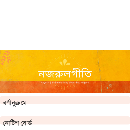
বর্ণানুক্রমে
নোটিশ বোর্ড