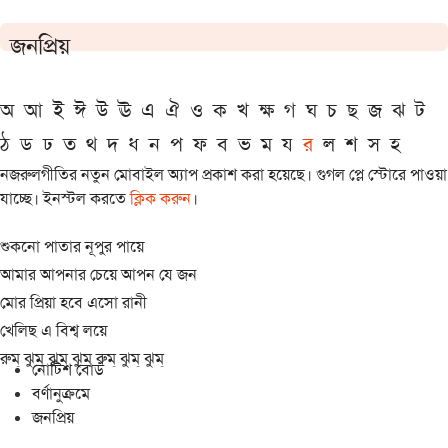
জনপ্রিয়
অ
আ
ই
ঈ
উ
ঊ
এ
ঐ
ও
ক
খ
ক্ষ
গ
ঘ
চ
ছ
জ
ঝ
ট
ঠ
ড
ঢ
ত
থ
দ
ধ
ন
প
ফ
ব
ভ
ম
য
র
ল
শ
স
হ
নজরুলগীতির নতুন মোবাইল অ্যাপ প্রকাশ করা হয়েছে। গুগল প্লে স্টোরে পাওয়া
যাচ্ছে। ইনস্টল করতে
ক্লিক করুন
।
শুকনো পাতার নূপুর পায়ে
আমার আপনার চেয়ে আপন যে জন
মোর প্রিয়া হবে এসো রানী
খেলিছ এ বিশ্ব লয়ে
রুম্ ঝুম্ ঝুম্ ঝুম্ রুম্ ঝুম্ ঝুম্
নোটিশ বোর্ড
বর্ণানুক্রমে
জনপ্রিয়