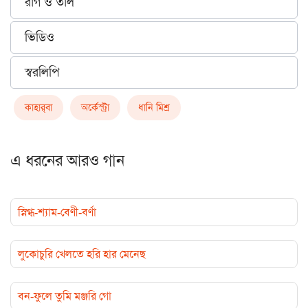
রাগ ও তাল
ভিডিও
স্বরলিপি
কাহার্‌বা
অর্কেস্ট্রা
ধানি মিশ্র
এ ধরনের আরও গান
স্নিগ্ধ-শ্যাম-বেণী-বর্ণা
লুকোচুরি খেলতে হরি হার মেনেছ
বন-ফুলে তুমি মঞ্জরি গো