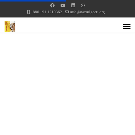
+880 191 1219362
info@nazrulgeeti.org