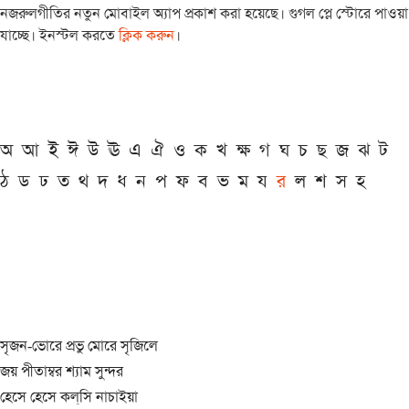
নজরুলগীতির নতুন মোবাইল অ্যাপ প্রকাশ করা হয়েছে। গুগল প্লে স্টোরে পাওয়া
যাচ্ছে। ইনস্টল করতে
ক্লিক করুন
।
অ
আ
ই
ঈ
উ
ঊ
এ
ঐ
ও
ক
খ
ক্ষ
গ
ঘ
চ
ছ
জ
ঝ
ট
ঠ
ড
ঢ
ত
থ
দ
ধ
ন
প
ফ
ব
ভ
ম
য
র
ল
শ
স
হ
সৃজন-ভোরে প্রভু মোরে সৃজিলে
জয় পীতাম্বর শ্যাম সুন্দর
হেসে হেসে কল্‌সি নাচাইয়া