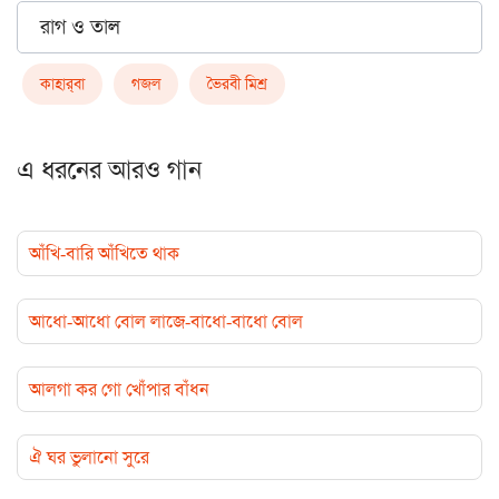
রাগ ও তাল
কাহার্‌বা
গজল
ভৈরবী মিশ্র
এ ধরনের আরও গান
আঁখি-বারি আঁখিতে থাক
আধো-আধো বোল লাজে-বাধো-বাধো বোল
আলগা কর গো খোঁপার বাঁধন
ঐ ঘর ভুলানো সুরে