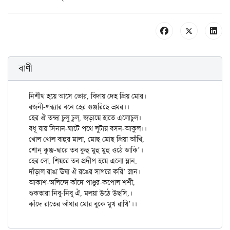
বাণী
নিশীথ হয়ে আসে ভোর, বিদায় দেহ প্রিয় মোর।

রজনী-গন্ধ্যার বনে হের গুঞ্জরিছে ভ্রমর।।

হের ঐ তন্দ্রা ঢুলু ঢুল্, জড়ায়ে হাতে এলোচুল।

বধূ যায় সিনান-ঘাটে পথে লুটায় বসন-আকুল।।

খোল খোল বাহুর মালা, মোছ মোছ প্রিয়া আঁখি,

শোন্ কুঞ্জ-দ্বারে তব কুহু মুহু মুহু ওঠে ডাকি’।

হের লো, শিয়রে তব প্রদীপ হয়ে এলো ম্লান,

দাঁড়াল রাঙা ঊষা ঐ রঙের সাগরে করি’ স্নান।

আকাশ-অলিন্দে কাঁদে পাণ্ডুর-কপোল শশী,

শুকতারা নিবু-নিবু ঐ, মলয়া উঠে উছসি,।
