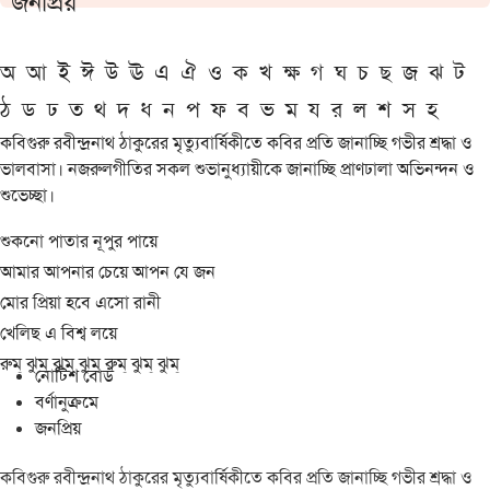
জনপ্রিয়
অ
আ
ই
ঈ
উ
ঊ
এ
ঐ
ও
ক
খ
ক্ষ
গ
ঘ
চ
ছ
জ
ঝ
ট
ঠ
ড
ঢ
ত
থ
দ
ধ
ন
প
ফ
ব
ভ
ম
য
র
ল
শ
স
হ
কবিগুরু রবীন্দ্রনাথ ঠাকুরের মৃত্যুবার্ষিকীতে কবির প্রতি জানাচ্ছি গভীর শ্রদ্ধা ও
ভালবাসা। নজরুলগীতির সকল শুভানুধ্যায়ীকে জানাচ্ছি প্রাণঢালা অভিনন্দন ও
শুভেচ্ছা।
শুকনো পাতার নূপুর পায়ে
আমার আপনার চেয়ে আপন যে জন
মোর প্রিয়া হবে এসো রানী
খেলিছ এ বিশ্ব লয়ে
রুম্ ঝুম্ ঝুম্ ঝুম্ রুম্ ঝুম্ ঝুম্
নোটিশ বোর্ড
বর্ণানুক্রমে
জনপ্রিয়
কবিগুরু রবীন্দ্রনাথ ঠাকুরের মৃত্যুবার্ষিকীতে কবির প্রতি জানাচ্ছি গভীর শ্রদ্ধা ও