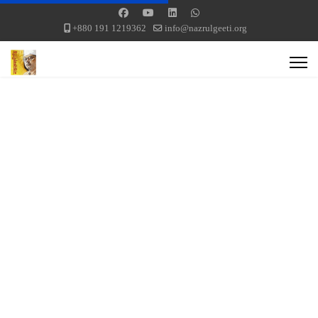
+880 191 1219362
info@nazrulgeeti.org