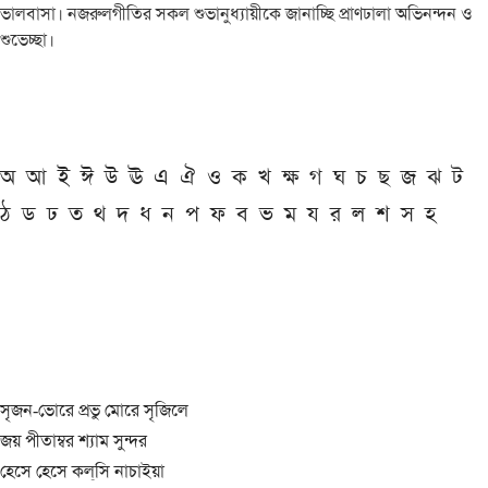
ভালবাসা। নজরুলগীতির সকল শুভানুধ্যায়ীকে জানাচ্ছি প্রাণঢালা অভিনন্দন ও
শুভেচ্ছা।
অ
আ
ই
ঈ
উ
ঊ
এ
ঐ
ও
ক
খ
ক্ষ
গ
ঘ
চ
ছ
জ
ঝ
ট
ঠ
ড
ঢ
ত
থ
দ
ধ
ন
প
ফ
ব
ভ
ম
য
র
ল
শ
স
হ
সৃজন-ভোরে প্রভু মোরে সৃজিলে
জয় পীতাম্বর শ্যাম সুন্দর
হেসে হেসে কল্‌সি নাচাইয়া