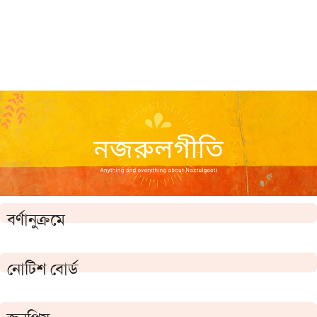
বর্ণানুক্রমে
নোটিশ বোর্ড