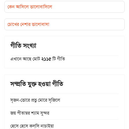
কেন আসিলে ভালোবাসিলে
চোখের নেশার ভালোবাসা
গীতি সংখ্যা
এখানে আছে মোট
২১১৫
টি গীতি
সম্প্রতি যুক্ত হওয়া গীতি
সৃজন-ভোরে প্রভু মোরে সৃজিলে
জয় পীতাম্বর শ্যাম সুন্দর
হেসে হেসে কল্‌সি নাচাইয়া