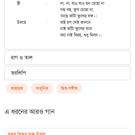
স্ত্রী		:	না, না, যাও যাও মন চেয়ো না

			গন্ধ লহ, ফুল চেয়ো না;

			আছে কাঁটা ফুলের সঙ্গ।।

উভয়ে		:	যাই চল সেই কাননে

			নাই কাঁটা ফুলের সনে

রাগ ও তাল
স্বরলিপি
কাহার্‌বা
আধুনিক
দ্বৈত-সঙ্গীত
এ ধরনের আরও গান
সুদূর সিন্ধুর ছন্দ উতল