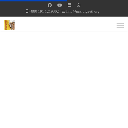
+880 191 1219362
info@nazrulgeeti.org