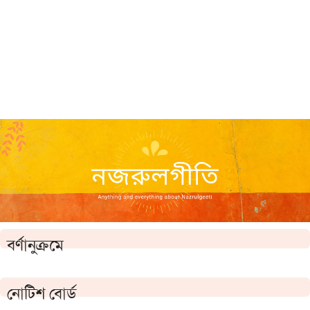
বর্ণানুক্রমে
নোটিশ বোর্ড