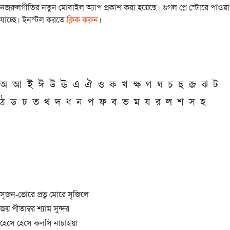
নজরুলগীতির নতুন মোবাইল অ্যাপ প্রকাশ করা হয়েছে। গুগল প্লে স্টোরে পাওয়া
যাচ্ছে। ইনস্টল করতে
ক্লিক করুন
।
অ
আ
ই
ঈ
উ
ঊ
এ
ঐ
ও
ক
খ
ক্ষ
গ
ঘ
চ
ছ
জ
ঝ
ট
ঠ
ড
ঢ
ত
থ
দ
ধ
ন
প
ফ
ব
ভ
ম
য
র
ল
শ
স
হ
সৃজন-ভোরে প্রভু মোরে সৃজিলে
জয় পীতাম্বর শ্যাম সুন্দর
হেসে হেসে কল্‌সি নাচাইয়া