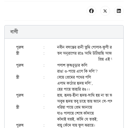
বাণী
পুরুষ		: 	নবীন বসন্তের রানী তুমি গোলাব-ফুলী রঙ।

স্ত্রী		: 	তব অনুরাগের রঙে আমি উঠিয়াছি আজ রেঙে

						প্রিয় এই অপরূপ ঢঙ।।

পুরুষ		: 	পলাশ কৃষ্ণচূড়ার কলি

			রাঙা ও-পায়ে এলে কি দলি’?

স্ত্রী		:	বেয়ে প্রেমের পথের গলি

			এলাম কঠোর হৃদয় দলি’,

			হের পায়ে তাহারি রঙ।।

পুরুষ		:	হায়, হৃদয়-হীনা হৃদয়-সাথি হয় না তা জানি,

			অবুঝ হৃদয় তবু চাহে তায় জানে সে-পাষাণী।

স্ত্রী		:	ধরিয়া পায়ে প্রেম জানায়ে

			যাও পালায়ে শেষে কাঁদায়ে

			কাঁদাই যতই, কাঁদি যে ততই;

পুরুষ		:	বায়ু কেঁদে যায় ফুল ঝরায়ে।
