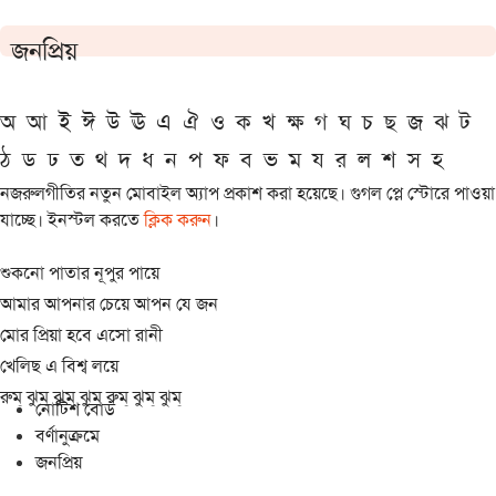
জনপ্রিয়
অ
আ
ই
ঈ
উ
ঊ
এ
ঐ
ও
ক
খ
ক্ষ
গ
ঘ
চ
ছ
জ
ঝ
ট
ঠ
ড
ঢ
ত
থ
দ
ধ
ন
প
ফ
ব
ভ
ম
য
র
ল
শ
স
হ
নজরুলগীতির নতুন মোবাইল অ্যাপ প্রকাশ করা হয়েছে। গুগল প্লে স্টোরে পাওয়া
যাচ্ছে। ইনস্টল করতে
ক্লিক করুন
।
শুকনো পাতার নূপুর পায়ে
আমার আপনার চেয়ে আপন যে জন
মোর প্রিয়া হবে এসো রানী
খেলিছ এ বিশ্ব লয়ে
রুম্ ঝুম্ ঝুম্ ঝুম্ রুম্ ঝুম্ ঝুম্
নোটিশ বোর্ড
বর্ণানুক্রমে
জনপ্রিয়