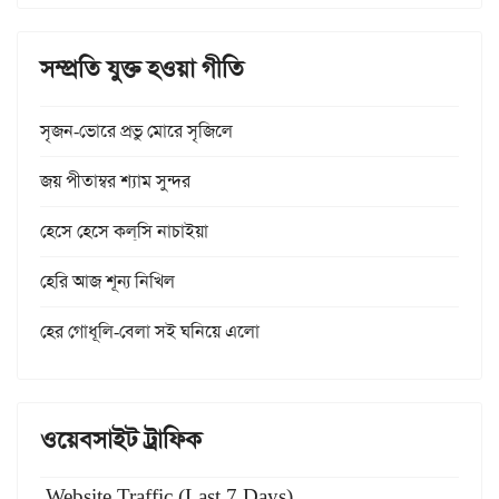
সম্প্রতি যুক্ত হওয়া গীতি
সৃজন-ভোরে প্রভু মোরে সৃজিলে
জয় পীতাম্বর শ্যাম সুন্দর
হেসে হেসে কল্‌সি নাচাইয়া
হেরি আজ শূন্য নিখিল
হের গোধূলি-বেলা সই ঘনিয়ে এলো
ওয়েবসাইট ট্রাফিক
Website Traffic (Last 7 Days)