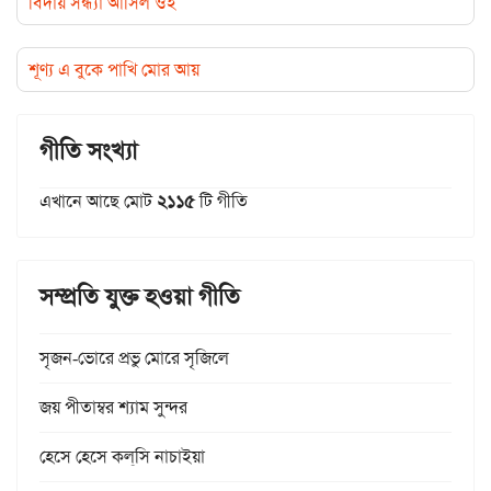
বিদায় সন্ধ্যা আসিল ওই
শূণ্য এ বুকে পাখি মোর আয়
গীতি সংখ্যা
এখানে আছে মোট
২১১৫
টি গীতি
সম্প্রতি যুক্ত হওয়া গীতি
সৃজন-ভোরে প্রভু মোরে সৃজিলে
জয় পীতাম্বর শ্যাম সুন্দর
হেসে হেসে কল্‌সি নাচাইয়া