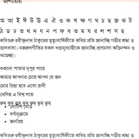
জনপ্রিয়
অ
আ
ই
ঈ
উ
ঊ
এ
ঐ
ও
ক
খ
ক্ষ
গ
ঘ
চ
ছ
জ
ঝ
ট
ঠ
ড
ঢ
ত
থ
দ
ধ
ন
প
ফ
ব
ভ
ম
য
র
ল
শ
স
হ
কবিগুরু রবীন্দ্রনাথ ঠাকুরের মৃত্যুবার্ষিকীতে কবির প্রতি জানাচ্ছি গভীর শ্রদ্ধা ও
ভালবাসা। নজরুলগীতির সকল শুভানুধ্যায়ীকে জানাচ্ছি প্রাণঢালা অভিনন্দন ও
শুভেচ্ছা।
শুকনো পাতার নূপুর পায়ে
আমার আপনার চেয়ে আপন যে জন
মোর প্রিয়া হবে এসো রানী
খেলিছ এ বিশ্ব লয়ে
রুম্ ঝুম্ ঝুম্ ঝুম্ রুম্ ঝুম্ ঝুম্
নোটিশ বোর্ড
বর্ণানুক্রমে
জনপ্রিয়
কবিগুরু রবীন্দ্রনাথ ঠাকুরের মৃত্যুবার্ষিকীতে কবির প্রতি জানাচ্ছি গভীর শ্রদ্ধা ও