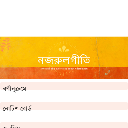
বর্ণানুক্রমে
নোটিশ বোর্ড