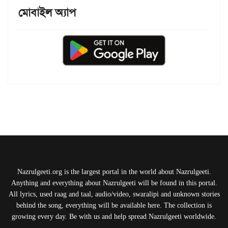
মোবাইল অ্যাপ
Nazrulgeeti.org is the largest portal in the world about Nazrulgeeti.
Anything and everything about Nazrulgeeti will be found in this portal.
All lyrics, used raag and taal, audio/video, swaralipi and unknown stories
behind the song, everything will be available here. The collection is
growing every day. Be with us and help spread Nazrulgeeti worldwide.