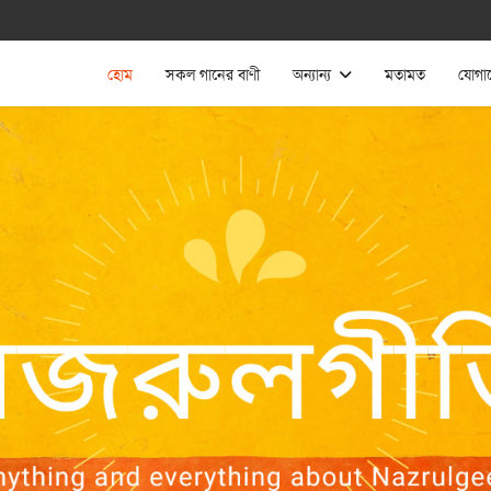
হোম
সকল গানের বাণী
অন্যান্য
মতামত
যোগা