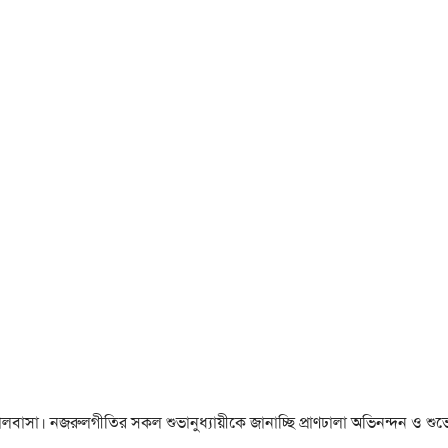
া ও ভালবাসা। নজরুলগীতির সকল শুভানুধ্যায়ীকে জানাচ্ছি প্রাণঢালা অভিনন্দন ও শুভে