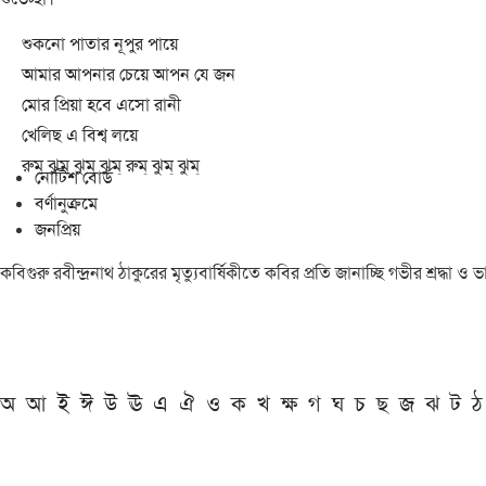
শুকনো পাতার নূপুর পায়ে
আমার আপনার চেয়ে আপন যে জন
মোর প্রিয়া হবে এসো রানী
খেলিছ এ বিশ্ব লয়ে
রুম্ ঝুম্ ঝুম্ ঝুম্ রুম্ ঝুম্ ঝুম্
নোটিশ বোর্ড
বর্ণানুক্রমে
জনপ্রিয়
কবিগুরু রবীন্দ্রনাথ ঠাকুরের মৃত্যুবার্ষিকীতে কবির প্রতি জানাচ্ছি গভীর শ্রদ্ধ
অ
আ
ই
ঈ
উ
ঊ
এ
ঐ
ও
ক
খ
ক্ষ
গ
ঘ
চ
ছ
জ
ঝ
ট
ঠ