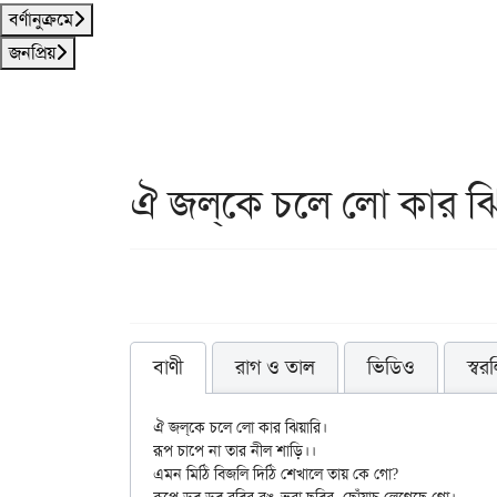
বর্ণানুক্রমে
জনপ্রিয়
ঐ জল্‌কে চলে লো কার ঝি
বাণী
রাগ ও তাল
ভিডিও
স্বর
ঐ জল্‌কে চলে লো কার ঝিয়ারি। 

রূপ চাপে না তার নীল শাড়ি।। 

এমন মিঠি বিজলি দিঠি শেখালে তায় কে গো? 
