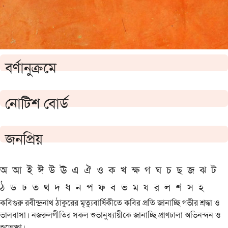
বর্ণানুক্রমে
নোটিশ বোর্ড
জনপ্রিয়
অ
আ
ই
ঈ
উ
ঊ
এ
ঐ
ও
ক
খ
ক্ষ
গ
ঘ
চ
ছ
জ
ঝ
ট
ঠ
ড
ঢ
ত
থ
দ
ধ
ন
প
ফ
ব
ভ
ম
য
র
ল
শ
স
হ
কবিগুরু রবীন্দ্রনাথ ঠাকুরের মৃত্যুবার্ষিকীতে কবির প্রতি জানাচ্ছি গভীর শ্রদ্ধা ও
ভালবাসা। নজরুলগীতির সকল শুভানুধ্যায়ীকে জানাচ্ছি প্রাণঢালা অভিনন্দন ও
শুভেচ্ছা।