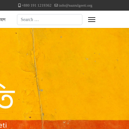
+880 191 1219362
info@nazrulgeeti.org
Search
যোগ