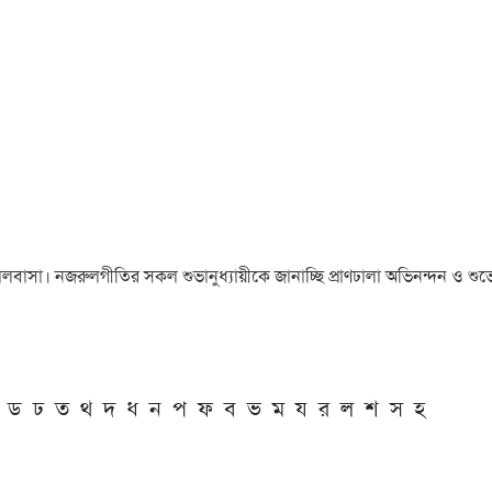
া ও ভালবাসা। নজরুলগীতির সকল শুভানুধ্যায়ীকে জানাচ্ছি প্রাণঢালা অভিনন্দন ও শুভে
ড
ঢ
ত
থ
দ
ধ
ন
প
ফ
ব
ভ
ম
য
র
ল
শ
স
হ