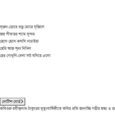
সৃজন-ভোরে প্রভু মোরে সৃজিলে
জয় পীতাম্বর শ্যাম সুন্দর
হেসে হেসে কল্‌সি নাচাইয়া
হেরি আজ শূন্য নিখিল
হের গোধূলি-বেলা সই ঘনিয়ে এলো
নোটিশ বোর্ড
কবিগুরু রবীন্দ্রনাথ ঠাকুরের মৃত্যুবার্ষিকীতে কবির প্রতি জানাচ্ছি গভীর শ্রদ্ধ