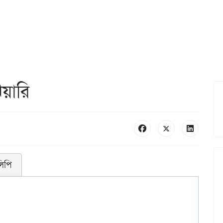
য়ারি
লিপি