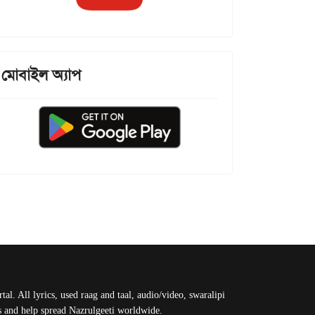
মোবাইল অ্যাপ
al. All lyrics, used raag and taal, audio/video, swaralipi
us and help spread Nazrulgeeti worldwide.