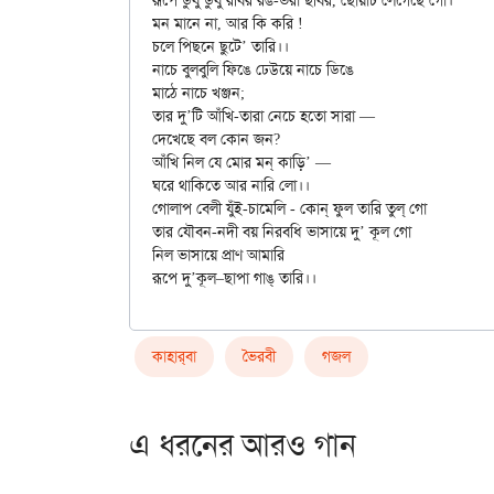
রূপে ডুবু ডুবু রবির রঙ-ভরা ছবির, ছোঁয়াচ লেগেছে গো। 

মন মানে না, আর কি করি ! 

চলে পিছনে ছুটে’ তারি।। 

নাচে বুলবুলি ফিঙে ঢেউয়ে নাচে ডিঙে 

মাঠে নাচে খঞ্জন; 

তার দু’টি আঁখি-তারা নেচে হতো সারা —

দেখেছে বল কোন জন? 

আঁখি নিল যে মোর মন্‌ কাড়ি’ —

ঘরে থাকিতে আর নারি লো।। 

গোলাপ বেলী যুঁই-চামেলি - কোন্‌ ফুল তারি তুল্‌ গো

তার যৌবন-নদী বয় নিরবধি ভাসায়ে দু’ কূল গো 

নিল ভাসায়ে প্রাণ আমারি 

কাহার্‌বা
ভৈরবী
গজল
এ ধরনের আরও গান