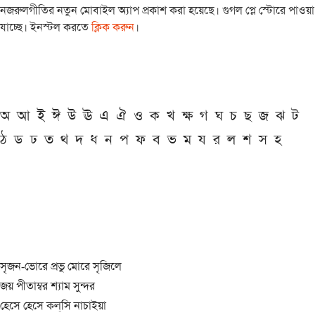
নজরুলগীতির নতুন মোবাইল অ্যাপ প্রকাশ করা হয়েছে। গুগল প্লে স্টোরে পাওয়া
যাচ্ছে। ইনস্টল করতে
ক্লিক করুন
।
অ
আ
ই
ঈ
উ
ঊ
এ
ঐ
ও
ক
খ
ক্ষ
গ
ঘ
চ
ছ
জ
ঝ
ট
ঠ
ড
ঢ
ত
থ
দ
ধ
ন
প
ফ
ব
ভ
ম
য
র
ল
শ
স
হ
সৃজন-ভোরে প্রভু মোরে সৃজিলে
জয় পীতাম্বর শ্যাম সুন্দর
হেসে হেসে কল্‌সি নাচাইয়া