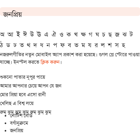
জনপ্রিয়
অ
আ
ই
ঈ
উ
ঊ
এ
ঐ
ও
ক
খ
ক্ষ
গ
ঘ
চ
ছ
জ
ঝ
ট
ঠ
ড
ঢ
ত
থ
দ
ধ
ন
প
ফ
ব
ভ
ম
য
র
ল
শ
স
হ
নজরুলগীতির নতুন মোবাইল অ্যাপ প্রকাশ করা হয়েছে। গুগল প্লে স্টোরে পাওয়া
যাচ্ছে। ইনস্টল করতে
ক্লিক করুন
।
শুকনো পাতার নূপুর পায়ে
আমার আপনার চেয়ে আপন যে জন
মোর প্রিয়া হবে এসো রানী
খেলিছ এ বিশ্ব লয়ে
রুম্ ঝুম্ ঝুম্ ঝুম্ রুম্ ঝুম্ ঝুম্
নোটিশ বোর্ড
বর্ণানুক্রমে
জনপ্রিয়