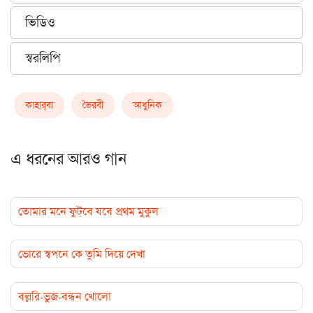
ভিডিও
স্বরলিপি
কাহার্‌বা
ভৈরবী
আধুনিক
এ ধরনের আরও গান
তোমার মনে ফুট্‌বে যবে প্রথম মুকুল
ভোরে স্বপনে কে তুমি দিয়ে দেখা
বল্লরি-ভুজ-বন্ধন খোলো