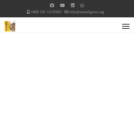
+880 191 1219362
info@nazrulgeeti.org