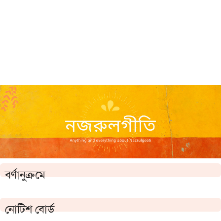
বর্ণানুক্রমে
নোটিশ বোর্ড