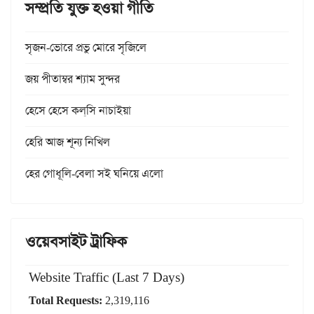
সম্প্রতি যুক্ত হওয়া গীতি
সৃজন-ভোরে প্রভু মোরে সৃজিলে
জয় পীতাম্বর শ্যাম সুন্দর
হেসে হেসে কল্‌সি নাচাইয়া
হেরি আজ শূন্য নিখিল
হের গোধূলি-বেলা সই ঘনিয়ে এলো
ওয়েবসাইট ট্রাফিক
Website Traffic (Last 7 Days)
Total Requests:
2,319,116