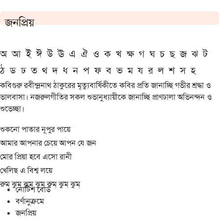
জনপ্রিয়
অ
আ
ই
ঈ
উ
ঊ
এ
ঐ
ও
ক
খ
ক্ষ
গ
ঘ
চ
ছ
জ
ঝ
ট
ঠ
ড
ঢ
ত
থ
দ
ধ
ন
প
ফ
ব
ভ
ম
য
র
ল
শ
স
হ
কবিগুরু রবীন্দ্রনাথ ঠাকুরের মৃত্যুবার্ষিকীতে কবির প্রতি জানাচ্ছি গভীর শ্রদ্ধা ও
ভালবাসা। নজরুলগীতির সকল শুভানুধ্যায়ীকে জানাচ্ছি প্রাণঢালা অভিনন্দন ও
শুভেচ্ছা।
শুকনো পাতার নূপুর পায়ে
আমার আপনার চেয়ে আপন যে জন
মোর প্রিয়া হবে এসো রানী
খেলিছ এ বিশ্ব লয়ে
রুম্ ঝুম্ ঝুম্ ঝুম্ রুম্ ঝুম্ ঝুম্
নোটিশ বোর্ড
বর্ণানুক্রমে
জনপ্রিয়