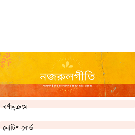
বর্ণানুক্রমে
নোটিশ বোর্ড