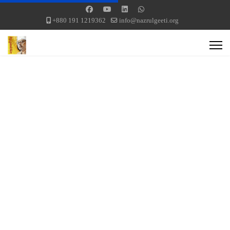
+880 191 1219362
info@nazrulgeeti.org