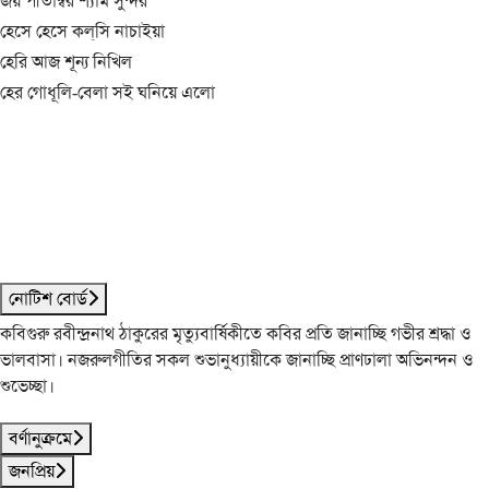
জয় পীতাম্বর শ্যাম সুন্দর
হেসে হেসে কল্‌সি নাচাইয়া
হেরি আজ শূন্য নিখিল
হের গোধূলি-বেলা সই ঘনিয়ে এলো
নোটিশ বোর্ড
কবিগুরু রবীন্দ্রনাথ ঠাকুরের মৃত্যুবার্ষিকীতে কবির প্রতি জানাচ্ছি গভীর শ্রদ্ধা ও
ভালবাসা। নজরুলগীতির সকল শুভানুধ্যায়ীকে জানাচ্ছি প্রাণঢালা অভিনন্দন ও
শুভেচ্ছা।
বর্ণানুক্রমে
জনপ্রিয়