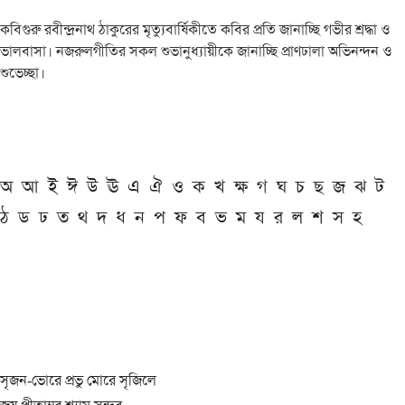
কবিগুরু রবীন্দ্রনাথ ঠাকুরের মৃত্যুবার্ষিকীতে কবির প্রতি জানাচ্ছি গভীর শ্রদ্ধা ও
ভালবাসা। নজরুলগীতির সকল শুভানুধ্যায়ীকে জানাচ্ছি প্রাণঢালা অভিনন্দন ও
শুভেচ্ছা।
অ
আ
ই
ঈ
উ
ঊ
এ
ঐ
ও
ক
খ
ক্ষ
গ
ঘ
চ
ছ
জ
ঝ
ট
ঠ
ড
ঢ
ত
থ
দ
ধ
ন
প
ফ
ব
ভ
ম
য
র
ল
শ
স
হ
সৃজন-ভোরে প্রভু মোরে সৃজিলে