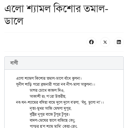
এলো শ্যামল কিশোর তমাল-
ডালে
বাণী
এলো শ্যামল কিশোর তমাল-ডালে বাঁধে ঝুলনা।

সুনীল শাড়ি পরো ব্রজনারী পরো নব নীপ-মালা অতুলনা।।

	ডাগর চোখে কাজল দিও,

	আকাশী রং প'রো উত্তরীয়,

নব-ঘন-শ্যামের বসিয়া বামে দুলে দুলে ব'রলা, 'বঁধু, ভুলো না'।।

	নৃত্য-মুখর আজি মেঘলা দুপুর,

	বৃষ্ট্রির নূপুর বাজে টুপুর টুপুর।

	বাদল-মেঘের তালে বাজিছে বেণু,

	পান্ডুর হ'ল শ্যাম মাখি' কেয়া-রেণু,
