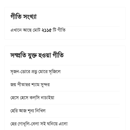
গীতি সংখ্যা
এখানে আছে মোট
২১১৫
টি গীতি
সম্প্রতি যুক্ত হওয়া গীতি
সৃজন-ভোরে প্রভু মোরে সৃজিলে
জয় পীতাম্বর শ্যাম সুন্দর
হেসে হেসে কল্‌সি নাচাইয়া
হেরি আজ শূন্য নিখিল
হের গোধূলি-বেলা সই ঘনিয়ে এলো