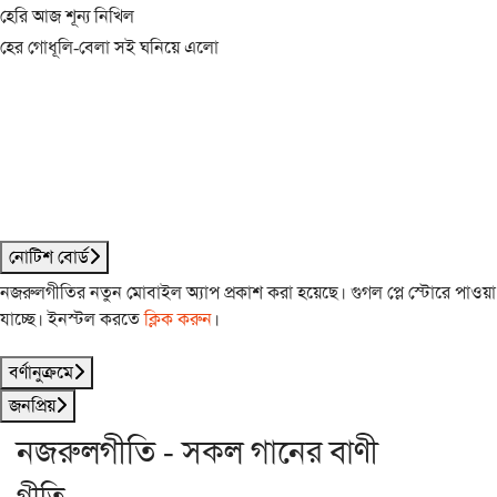
হেরি আজ শূন্য নিখিল
হের গোধূলি-বেলা সই ঘনিয়ে এলো
নোটিশ বোর্ড
নজরুলগীতির নতুন মোবাইল অ্যাপ প্রকাশ করা হয়েছে। গুগল প্লে স্টোরে পাওয়া
যাচ্ছে। ইনস্টল করতে
ক্লিক করুন
।
বর্ণানুক্রমে
জনপ্রিয়
নজরুলগীতি - সকল গানের বাণী