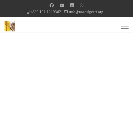
+880 191 1219362
info@nazrulgeeti.org