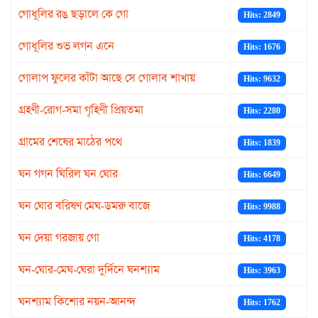
গোধূলির রঙ ছড়ালে কে গো
Hits: 2849
গোধূলির শুভ লগন এনে
Hits: 1676
গোলাপ ফুলের কাঁটা আছে সে গোলাব শাখায়
Hits: 9632
গ্রহণী-রোগ-সমা গৃহিণী প্রিয়তমা
Hits: 2280
গ্রামের শেষের মাঠের পথে
Hits: 1839
ঘন গগন ঘিরিল ঘন ঘোর
Hits: 6649
ঘন ঘোর বরিষণ মেঘ-ডমরু বাজে
Hits: 9988
ঘন দেয়া গরজায় গো
Hits: 4178
ঘন-ঘোর-মেঘ-ঘেরা দুর্দিনে ঘনশ্যাম
Hits: 3963
ঘনশ্যাম কিশোর নয়ন-আনন্দ
Hits: 1762