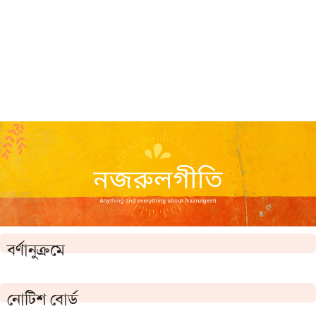
বর্ণানুক্রমে
নোটিশ বোর্ড