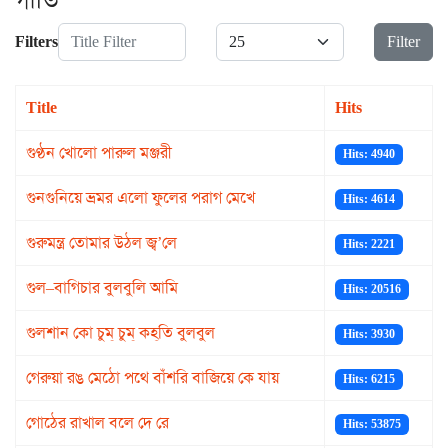
গীতি
Title Filter
Display #
Filters
Filter
Title
Hits
গুণ্ঠন খোলো পারুল মঞ্জরী
Hits: 4940
গুনগুনিয়ে ভ্রমর এলো ফুলের পরাগ মেখে
Hits: 4614
গুরুমন্ত্র তোমার উঠল জ্ব’লে
Hits: 2221
গুল–বাগিচার বুলবুলি আমি
Hits: 20516
গুলশান কো চুম্‌ চুম্‌ কহ্‌তি বুলবুল
Hits: 3930
গেরুয়া রঙ মেঠো পথে বাঁশরি বাজিয়ে কে যায়
Hits: 6215
গোঠের রাখাল বলে দে রে
Hits: 53875