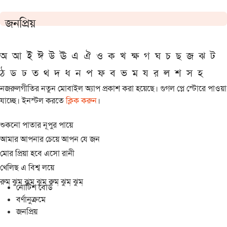
জনপ্রিয়
অ
আ
ই
ঈ
উ
ঊ
এ
ঐ
ও
ক
খ
ক্ষ
গ
ঘ
চ
ছ
জ
ঝ
ট
ঠ
ড
ঢ
ত
থ
দ
ধ
ন
প
ফ
ব
ভ
ম
য
র
ল
শ
স
হ
নজরুলগীতির নতুন মোবাইল অ্যাপ প্রকাশ করা হয়েছে। গুগল প্লে স্টোরে পাওয়া
যাচ্ছে। ইনস্টল করতে
ক্লিক করুন
।
শুকনো পাতার নূপুর পায়ে
আমার আপনার চেয়ে আপন যে জন
মোর প্রিয়া হবে এসো রানী
খেলিছ এ বিশ্ব লয়ে
রুম্ ঝুম্ ঝুম্ ঝুম্ রুম্ ঝুম্ ঝুম্
নোটিশ বোর্ড
বর্ণানুক্রমে
জনপ্রিয়