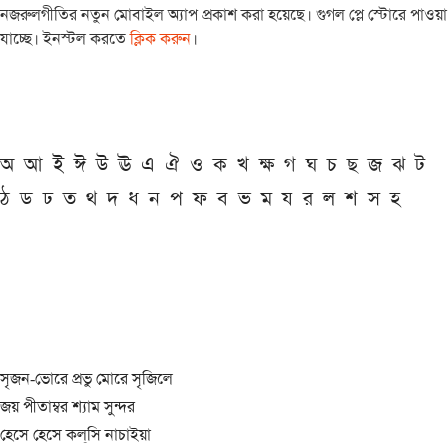
নজরুলগীতির নতুন মোবাইল অ্যাপ প্রকাশ করা হয়েছে। গুগল প্লে স্টোরে পাওয়া
যাচ্ছে। ইনস্টল করতে
ক্লিক করুন
।
অ
আ
ই
ঈ
উ
ঊ
এ
ঐ
ও
ক
খ
ক্ষ
গ
ঘ
চ
ছ
জ
ঝ
ট
ঠ
ড
ঢ
ত
থ
দ
ধ
ন
প
ফ
ব
ভ
ম
য
র
ল
শ
স
হ
সৃজন-ভোরে প্রভু মোরে সৃজিলে
জয় পীতাম্বর শ্যাম সুন্দর
হেসে হেসে কল্‌সি নাচাইয়া