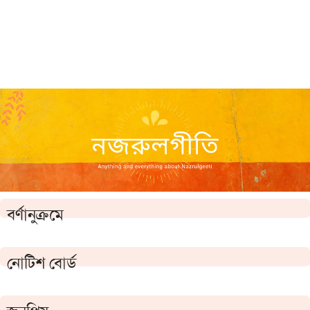
বর্ণানুক্রমে
নোটিশ বোর্ড