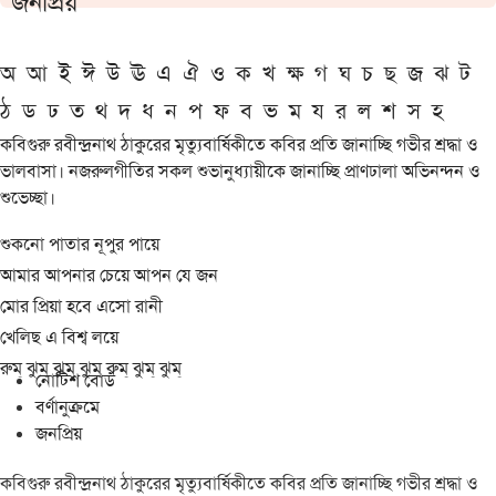
জনপ্রিয়
অ
আ
ই
ঈ
উ
ঊ
এ
ঐ
ও
ক
খ
ক্ষ
গ
ঘ
চ
ছ
জ
ঝ
ট
ঠ
ড
ঢ
ত
থ
দ
ধ
ন
প
ফ
ব
ভ
ম
য
র
ল
শ
স
হ
কবিগুরু রবীন্দ্রনাথ ঠাকুরের মৃত্যুবার্ষিকীতে কবির প্রতি জানাচ্ছি গভীর শ্রদ্ধা ও
ভালবাসা। নজরুলগীতির সকল শুভানুধ্যায়ীকে জানাচ্ছি প্রাণঢালা অভিনন্দন ও
শুভেচ্ছা।
শুকনো পাতার নূপুর পায়ে
আমার আপনার চেয়ে আপন যে জন
মোর প্রিয়া হবে এসো রানী
খেলিছ এ বিশ্ব লয়ে
রুম্ ঝুম্ ঝুম্ ঝুম্ রুম্ ঝুম্ ঝুম্
নোটিশ বোর্ড
বর্ণানুক্রমে
জনপ্রিয়
কবিগুরু রবীন্দ্রনাথ ঠাকুরের মৃত্যুবার্ষিকীতে কবির প্রতি জানাচ্ছি গভীর শ্রদ্ধা ও