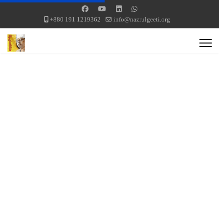
+880 191 1219362
info@nazrulgeeti.org