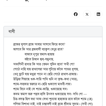
বাণী
ব্রজের দুলাল ব্রজে আবার আসবে ফিরে কবে?

জাগবে কি আর ব্রজবাসী ব্যাকুল বেণুর রবে?

	বাজবে নূপুর তমাল-ছায়ায়

	বইবে উজান হৃদ্‌-যমুনায়,

অভাগিনী রাধার কি আর তেমন সুদিন হবে? সখী গো!

গোঠে নাহি যায় রাখালেরা আর লুটায়ে কাঁদে পথের ধূলায়,

ধেনু ছুটে যায় মথুরা পানে না হেরি গোঠে রাখাল-রাজায়।

উড়িয়া গিয়াছে শুক-সারি পাখি শুনি না কৃষ্ণ-কথা (আর),

শ্যাম-সহকার তরুরে না-হেরি শুকালো মাধবী-লতা।

শ্যাম বিনে নাই সে শ্যাম-কান্তি, শুকায়েছে সব।

কদম তমাল তরু পল্লব হাসি উৎসব শুকায়েছে সব। সখি গো —

চির-বসন্ত ছিল যথা আজ সেথা শূন্যতা হাহাকার রবে কাঁদে শ্যাম (হে)
