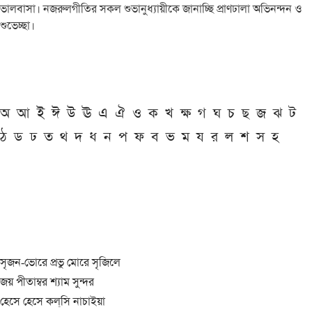
ভালবাসা। নজরুলগীতির সকল শুভানুধ্যায়ীকে জানাচ্ছি প্রাণঢালা অভিনন্দন ও
শুভেচ্ছা।
অ
আ
ই
ঈ
উ
ঊ
এ
ঐ
ও
ক
খ
ক্ষ
গ
ঘ
চ
ছ
জ
ঝ
ট
ঠ
ড
ঢ
ত
থ
দ
ধ
ন
প
ফ
ব
ভ
ম
য
র
ল
শ
স
হ
সৃজন-ভোরে প্রভু মোরে সৃজিলে
জয় পীতাম্বর শ্যাম সুন্দর
হেসে হেসে কল্‌সি নাচাইয়া