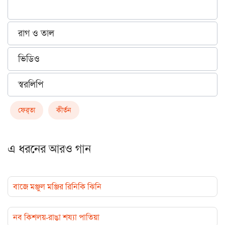
রাগ ও তাল
ভিডিও
স্বরলিপি
ফের্‌তা
কীর্তন
এ ধরনের আরও গান
বাজে মঞ্জুল মঞ্জির রিনিকি ঝিনি
নব কিশলয়-রাঙা শয্যা পাতিয়া