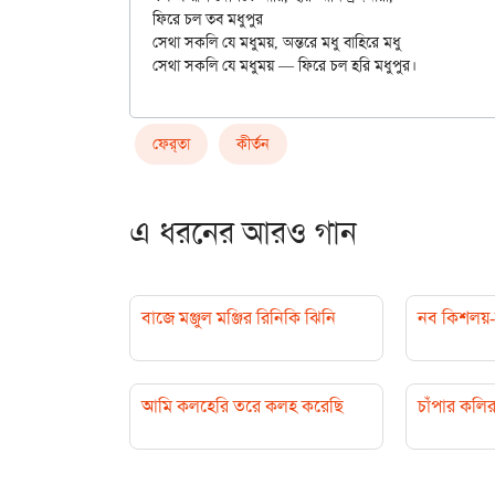
ফিরে চল তব মধুপুর

সেথা সকলি যে মধুময়, অন্তরে মধু বাহিরে মধু

ফের্‌তা
কীর্তন
এ ধরনের আরও গান
বাজে মঞ্জুল মঞ্জির রিনিকি ঝিনি
নব কিশলয়-র
আমি কলহেরি তরে কলহ করেছি
চাঁপার কলি