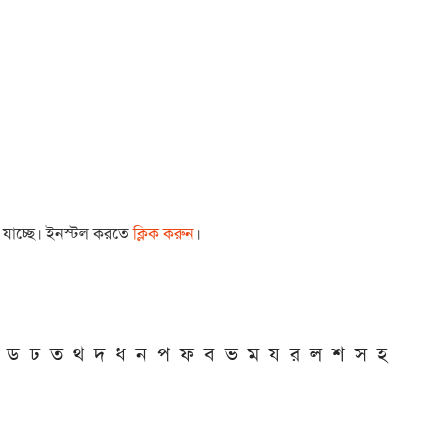
া যাচ্ছে। ইনস্টল করতে
ক্লিক করুন
।
ড
ঢ
ত
থ
দ
ধ
ন
প
ফ
ব
ভ
ম
য
র
ল
শ
স
হ