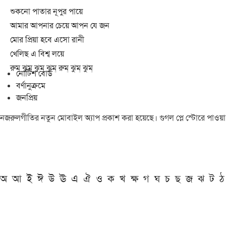
শুকনো পাতার নূপুর পায়ে
আমার আপনার চেয়ে আপন যে জন
মোর প্রিয়া হবে এসো রানী
খেলিছ এ বিশ্ব লয়ে
রুম্ ঝুম্ ঝুম্ ঝুম্ রুম্ ঝুম্ ঝুম্
নোটিশ বোর্ড
বর্ণানুক্রমে
জনপ্রিয়
নজরুলগীতির নতুন মোবাইল অ্যাপ প্রকাশ করা হয়েছে। গুগল প্লে স্টোরে পাওয়
অ
আ
ই
ঈ
উ
ঊ
এ
ঐ
ও
ক
খ
ক্ষ
গ
ঘ
চ
ছ
জ
ঝ
ট
ঠ