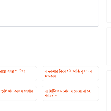
াঙা শয্যা পাতিয়া
নন্দকুমার বিনে সই আজি বৃন্দাবন
অন্ধকার
র তুলিকায় কাজল লেখায়
না মিটিতে মনোসাধ যেয়ো না হে
শ্যামচাঁদ