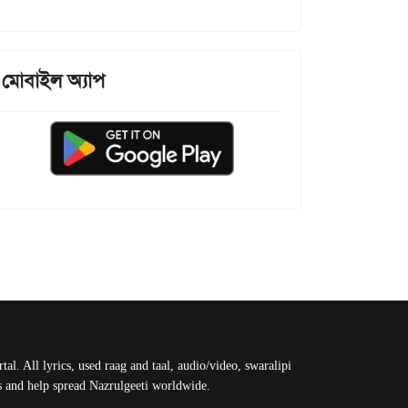
মোবাইল অ্যাপ
al. All lyrics, used raag and taal, audio/video, swaralipi
us and help spread Nazrulgeeti worldwide.