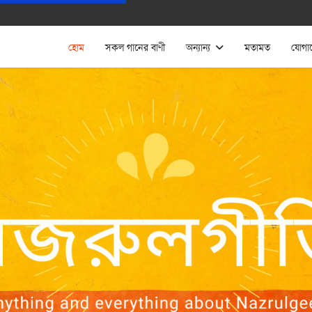
হোম
সকল গানের বাণী
অন্যান্য
মতামত
যোগা