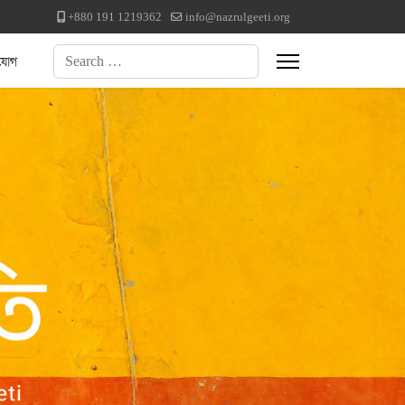
+880 191 1219362
info@nazrulgeeti.org
Search
যোগ