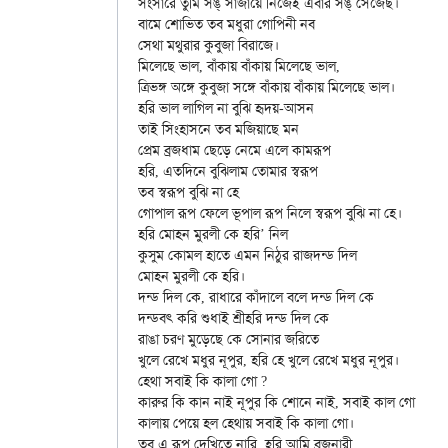
সংসারে তুমি সঙ্ সাজায়ে নিজেই এবার সঙ্ সেজেছ।

বামে শোভিত তব মধুরা গোপিনী নব

সেথা মথুরার কুবুজা বিরাজে।

মিলেছে ভাল, বাঁকায় বাঁকায় মিলেছে ভাল,

ত্রিভঙ্গ অঙ্গে কুবুজা সঙ্গে বাঁকায় বাঁকায় মিলেছে ভাল।

হরি ভাল লাগিল না বুঝি হৃদয়-আসন

তাই সিংহাসনে তব মজিয়াছে মন

প্রেম ব্রজধাম ছেড়ে নেমে এলে কামরূপ

হরি, এতদিনে বুঝিলাম তোমার স্বরূপ

তব স্বরূপ বুঝি না হে

গোপাল রূপ ফেলে ভূপাল রূপ নিলে স্বরূপ বুঝি না হে।

হরি মোহন মুরলী কে হরি’ নিল

কুসুম কোমল হাতে এমন নিঠুর রাজদন্ড দিল

মোহন মুরলী কে হরি।

দন্ড দিল কে, রাধারে কাঁদালে বলে দন্ড দিল কে

দন্ডবৎ করি শুধাই শ্রীহরি দন্ড দিল কে

রাঙা চরণ মুড়েছে কে সোনার জরিতে 

খুলে রেখে মধুর নূপুর, হরি হে খুলে রেখে মধুর নূপুর।

হেথা সবাই কি কালা গো ?

কারুর কি কান নাই নূপুর কি শোনে নাই, সবাই কাল গো

কালায় পেয়ে হল হেথায় সবাই কি কালা গো।

তব এ রূপ দেখিতে নারি, হরি আমি ব্রজনারী,
