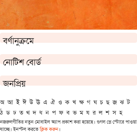
বর্ণানুক্রমে
নোটিশ বোর্ড
জনপ্রিয়
অ
আ
ই
ঈ
উ
ঊ
এ
ঐ
ও
ক
খ
ক্ষ
গ
ঘ
চ
ছ
জ
ঝ
ট
ঠ
ড
ঢ
ত
থ
দ
ধ
ন
প
ফ
ব
ভ
ম
য
র
ল
শ
স
হ
নজরুলগীতির নতুন মোবাইল অ্যাপ প্রকাশ করা হয়েছে। গুগল প্লে স্টোরে পাওয়া
যাচ্ছে। ইনস্টল করতে
ক্লিক করুন
।