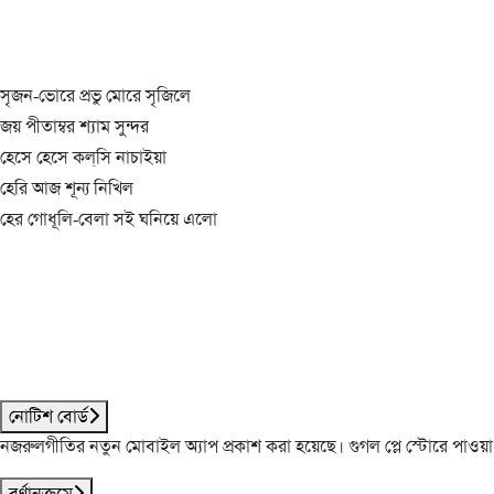
সৃজন-ভোরে প্রভু মোরে সৃজিলে
জয় পীতাম্বর শ্যাম সুন্দর
হেসে হেসে কল্‌সি নাচাইয়া
হেরি আজ শূন্য নিখিল
হের গোধূলি-বেলা সই ঘনিয়ে এলো
নোটিশ বোর্ড
নজরুলগীতির নতুন মোবাইল অ্যাপ প্রকাশ করা হয়েছে। গুগল প্লে স্টোরে পাওয়
বর্ণানুক্রমে