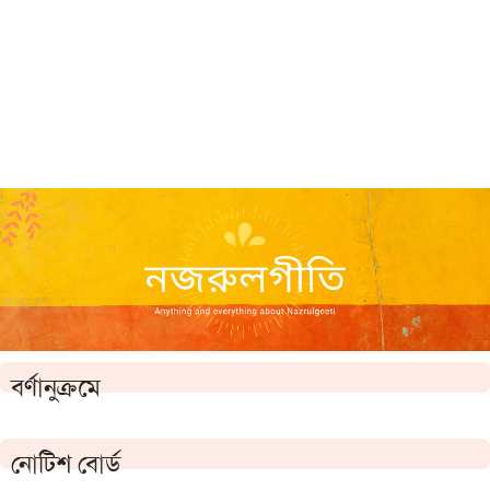
বর্ণানুক্রমে
নোটিশ বোর্ড