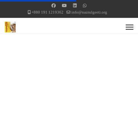
+880 191 1219362
info@nazrulgeeti.org