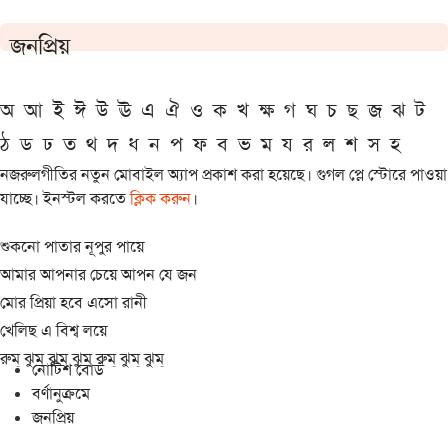
জনপ্রিয়
অ
আ
ই
ঈ
উ
ঊ
এ
ঐ
ও
ক
খ
ক্ষ
গ
ঘ
চ
ছ
জ
ঝ
ট
ঠ
ড
ঢ
ত
থ
দ
ধ
ন
প
ফ
ব
ভ
ম
য
র
ল
শ
স
হ
নজরুলগীতির নতুন মোবাইল অ্যাপ প্রকাশ করা হয়েছে। গুগল প্লে স্টোরে পাওয়া
যাচ্ছে। ইনস্টল করতে
ক্লিক করুন
।
শুকনো পাতার নূপুর পায়ে
আমার আপনার চেয়ে আপন যে জন
মোর প্রিয়া হবে এসো রানী
খেলিছ এ বিশ্ব লয়ে
রুম্ ঝুম্ ঝুম্ ঝুম্ রুম্ ঝুম্ ঝুম্
নোটিশ বোর্ড
বর্ণানুক্রমে
জনপ্রিয়