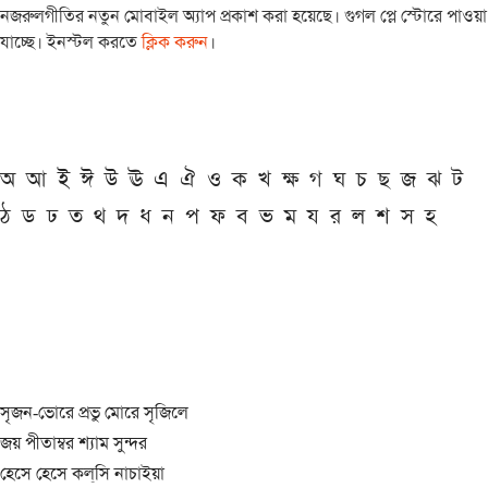
নজরুলগীতির নতুন মোবাইল অ্যাপ প্রকাশ করা হয়েছে। গুগল প্লে স্টোরে পাওয়া
যাচ্ছে। ইনস্টল করতে
ক্লিক করুন
।
অ
আ
ই
ঈ
উ
ঊ
এ
ঐ
ও
ক
খ
ক্ষ
গ
ঘ
চ
ছ
জ
ঝ
ট
ঠ
ড
ঢ
ত
থ
দ
ধ
ন
প
ফ
ব
ভ
ম
য
র
ল
শ
স
হ
সৃজন-ভোরে প্রভু মোরে সৃজিলে
জয় পীতাম্বর শ্যাম সুন্দর
হেসে হেসে কল্‌সি নাচাইয়া