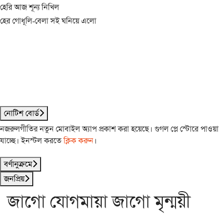
হেরি আজ শূন্য নিখিল
হের গোধূলি-বেলা সই ঘনিয়ে এলো
নোটিশ বোর্ড
নজরুলগীতির নতুন মোবাইল অ্যাপ প্রকাশ করা হয়েছে। গুগল প্লে স্টোরে পাওয়া
যাচ্ছে। ইনস্টল করতে
ক্লিক করুন
।
বর্ণানুক্রমে
জনপ্রিয়
জাগো যোগমায়া জাগো মৃন্ময়ী