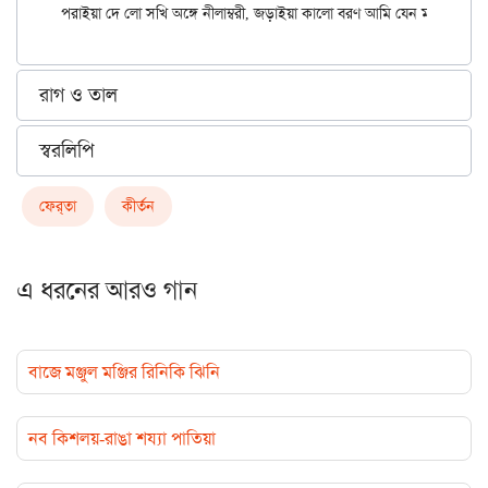
রাগ ও তাল
স্বরলিপি
ফের্‌তা
কীর্তন
এ ধরনের আরও গান
বাজে মঞ্জুল মঞ্জির রিনিকি ঝিনি
নব কিশলয়-রাঙা শয্যা পাতিয়া