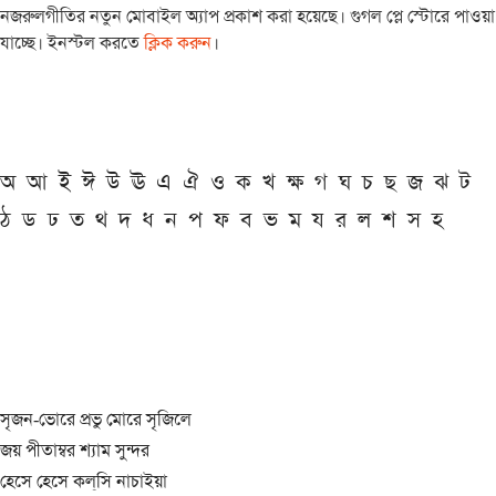
নজরুলগীতির নতুন মোবাইল অ্যাপ প্রকাশ করা হয়েছে। গুগল প্লে স্টোরে পাওয়া
যাচ্ছে। ইনস্টল করতে
ক্লিক করুন
।
অ
আ
ই
ঈ
উ
ঊ
এ
ঐ
ও
ক
খ
ক্ষ
গ
ঘ
চ
ছ
জ
ঝ
ট
ঠ
ড
ঢ
ত
থ
দ
ধ
ন
প
ফ
ব
ভ
ম
য
র
ল
শ
স
হ
সৃজন-ভোরে প্রভু মোরে সৃজিলে
জয় পীতাম্বর শ্যাম সুন্দর
হেসে হেসে কল্‌সি নাচাইয়া