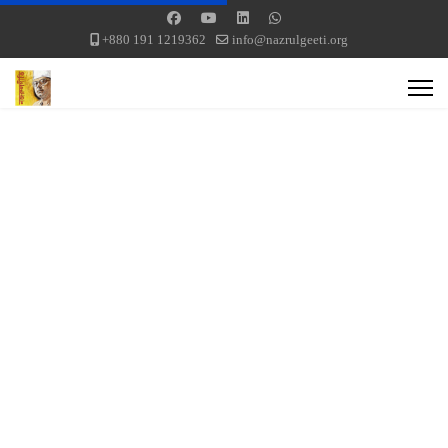
+880 191 1219362
info@nazrulgeeti.org