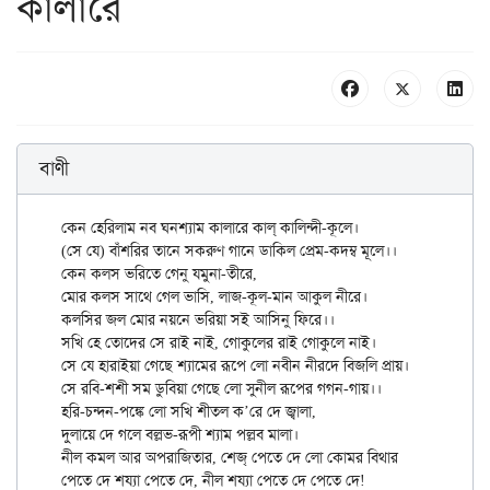
কালারে
বাণী
কেন হেরিলাম নব ঘনশ্যাম কালারে কাল্‌ কালিন্দী-কূলে।

(সে যে) বাঁশরির তানে সকরুণ গানে ডাকিল প্রেম-কদম্ব মূলে।।

কেন কলস ভরিতে গেনু যমুনা-তীরে,

মোর কলস সাথে গেল ভাসি, লাজ-কূল-মান আকুল নীরে।

কলসির জল মোর নয়নে ভরিয়া সই আসিনু ফিরে।।

সখি হে তোদের সে রাই নাই, গোকুলের রাই গোকুলে নাই।

সে যে হারাইয়া গেছে শ্যামের রূপে লো নবীন নীরদে বিজলি প্রায়।

সে রবি-শশী সম ডুবিয়া গেছে লো সুনীল রূপের গগন-গায়।।

হরি-চন্দন-পঙ্কে লো সখি শীতল ক’রে দে জ্বালা,

দুলায়ে দে গলে বল্লভ-রূপী শ্যাম পল্লব মালা।

নীল কমল আর অপরাজিতার, শেজ্‌ পেতে দে লো কোমর বিথার

পেতে দে শয্যা পেতে দে, নীল শয্যা পেতে দে পেতে দে!
