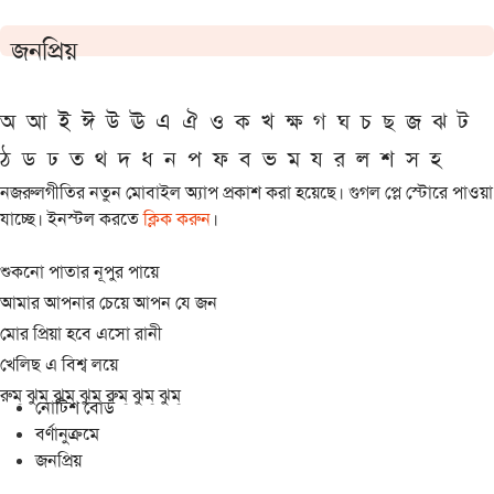
জনপ্রিয়
অ
আ
ই
ঈ
উ
ঊ
এ
ঐ
ও
ক
খ
ক্ষ
গ
ঘ
চ
ছ
জ
ঝ
ট
ঠ
ড
ঢ
ত
থ
দ
ধ
ন
প
ফ
ব
ভ
ম
য
র
ল
শ
স
হ
নজরুলগীতির নতুন মোবাইল অ্যাপ প্রকাশ করা হয়েছে। গুগল প্লে স্টোরে পাওয়া
যাচ্ছে। ইনস্টল করতে
ক্লিক করুন
।
শুকনো পাতার নূপুর পায়ে
আমার আপনার চেয়ে আপন যে জন
মোর প্রিয়া হবে এসো রানী
খেলিছ এ বিশ্ব লয়ে
রুম্ ঝুম্ ঝুম্ ঝুম্ রুম্ ঝুম্ ঝুম্
নোটিশ বোর্ড
বর্ণানুক্রমে
জনপ্রিয়