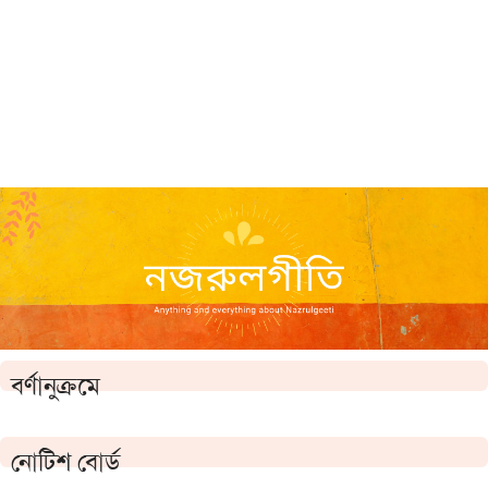
বর্ণানুক্রমে
নোটিশ বোর্ড