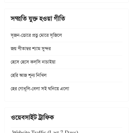
সম্প্রতি যুক্ত হওয়া গীতি
সৃজন-ভোরে প্রভু মোরে সৃজিলে
জয় পীতাম্বর শ্যাম সুন্দর
হেসে হেসে কল্‌সি নাচাইয়া
হেরি আজ শূন্য নিখিল
হের গোধূলি-বেলা সই ঘনিয়ে এলো
ওয়েবসাইট ট্রাফিক
Website Traffic (Last 7 Days)