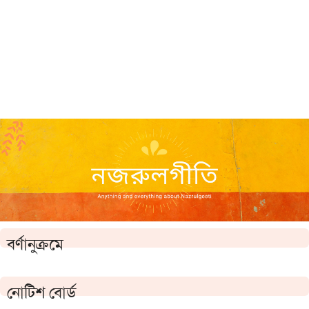
বর্ণানুক্রমে
নোটিশ বোর্ড