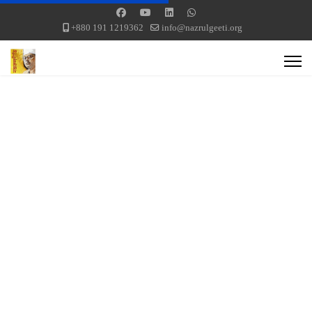
+880 191 1219362
info@nazrulgeeti.org