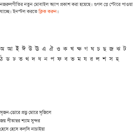
নজরুলগীতির নতুন মোবাইল অ্যাপ প্রকাশ করা হয়েছে। গুগল প্লে স্টোরে পাওয়া
যাচ্ছে। ইনস্টল করতে
ক্লিক করুন
।
অ
আ
ই
ঈ
উ
ঊ
এ
ঐ
ও
ক
খ
ক্ষ
গ
ঘ
চ
ছ
জ
ঝ
ট
ঠ
ড
ঢ
ত
থ
দ
ধ
ন
প
ফ
ব
ভ
ম
য
র
ল
শ
স
হ
সৃজন-ভোরে প্রভু মোরে সৃজিলে
জয় পীতাম্বর শ্যাম সুন্দর
হেসে হেসে কল্‌সি নাচাইয়া