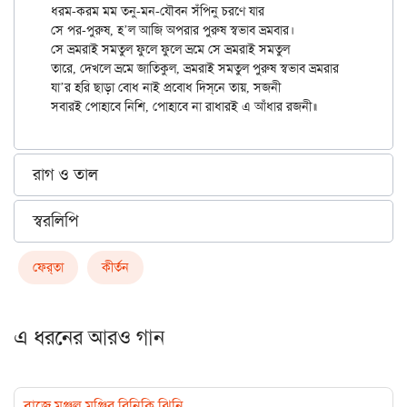
ধরম-করম মম তনু-মন-যৌবন সঁপিনু চরণে যার

সে পর-পুরুষ, হ’ল আজি অপরার পুরুষ স্বভাব ভ্রমবার।

সে ভ্রমরাই সমতুল ফুলে ফুলে ভ্রমে সে ভ্রমরাই সমতুল

তারে, দেখলে ভ্রমে জাতিকুল, ভ্রমরাই সমতুল পুরুষ স্বভাব ভ্রমরার

যা’র হরি ছাড়া বোধ নাই প্রবোধ দিস্‌নে তায়, সজনী

রাগ ও তাল
স্বরলিপি
ফের্‌তা
কীর্তন
এ ধরনের আরও গান
বাজে মঞ্জুল মঞ্জির রিনিকি ঝিনি