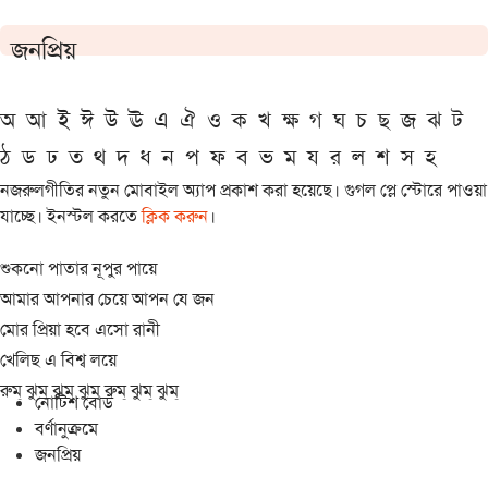
জনপ্রিয়
অ
আ
ই
ঈ
উ
ঊ
এ
ঐ
ও
ক
খ
ক্ষ
গ
ঘ
চ
ছ
জ
ঝ
ট
ঠ
ড
ঢ
ত
থ
দ
ধ
ন
প
ফ
ব
ভ
ম
য
র
ল
শ
স
হ
নজরুলগীতির নতুন মোবাইল অ্যাপ প্রকাশ করা হয়েছে। গুগল প্লে স্টোরে পাওয়া
যাচ্ছে। ইনস্টল করতে
ক্লিক করুন
।
শুকনো পাতার নূপুর পায়ে
আমার আপনার চেয়ে আপন যে জন
মোর প্রিয়া হবে এসো রানী
খেলিছ এ বিশ্ব লয়ে
রুম্ ঝুম্ ঝুম্ ঝুম্ রুম্ ঝুম্ ঝুম্
নোটিশ বোর্ড
বর্ণানুক্রমে
জনপ্রিয়