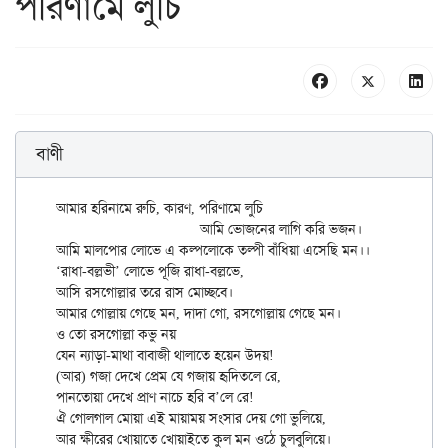
পরিণামে লুচি
বাণী
আমার হরিনামে রুচি, কারণ, পরিণামে লুচি

			আমি ভোজনের লাগি করি ভজন।

আমি মালপোর লোভে এ কল্পলোকে তল্পী বাঁধিয়া এসেছি মন।।

‘রাধা-বল্লভী’ লোভে পূজি রাধা-বল্লভে,

আসি রসগোল্লার তরে রাস মোচ্ছবে।

আমার গোল্লায় গেছে মন, দাদা গো, রসগোল্লায় গেছে মন।

ও তো রসগোল্লা কভু নয়

যেন ন্যাড়া-মাথা বাবাজী থালাতে হয়েন উদয়!

(আর) গজা দেখে প্রেম যে গজায় হৃদিতলে রে,

পানতোয়া দেখে প্রাণ নাচে হরি ব’লে রে!

ঐ গোলগাল মোয়া এই মায়াময় সংসার দেয় গো ভুলিয়ে,

আর ক্ষীরের খোয়াতে খোয়াইতে কুল মন ওঠে চুলবুলিয়ে।
