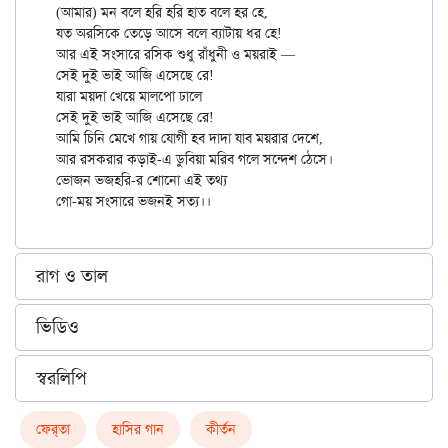
(আমার) মন বলে হরি হরি হাত বলে হর হে,

যত অরসিকে তেড়ে আসে বলে ব্যাটায় ধর হে!

আর এই সংসারে রসিক শুধু রাঁধুনী ও ময়রাই —

সেই দুই ভাই আজি এসেছে রে!

যারা ময়দা খেয়ে মালপো ঢালে

সেই দুই ভাই আজি এসেছে রে!

আমি চিনি মেখে গায় যোগী হব দাদা যাব ময়রার দেশে,

আর রসকরার কড়াই-এ ডুবিয়া মরিব গলে সন্দেশ ঠেসে।

ভোজন ভজহরি-র শোনো এই তথ্য

রাগ ও তাল
ভিডিও
স্বরলিপি
ফের্‌তা
হাসির গান
কীর্তন