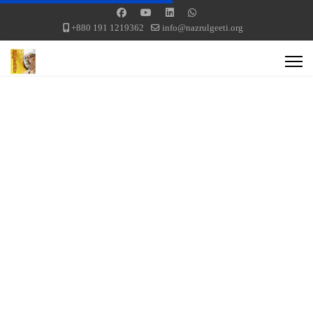
+880 191 1219362
info@nazrulgeeti.org