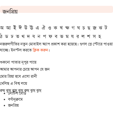
জনপ্রিয়
অ
আ
ই
ঈ
উ
ঊ
এ
ঐ
ও
ক
খ
ক্ষ
গ
ঘ
চ
ছ
জ
ঝ
ট
ঠ
ড
ঢ
ত
থ
দ
ধ
ন
প
ফ
ব
ভ
ম
য
র
ল
শ
স
হ
নজরুলগীতির নতুন মোবাইল অ্যাপ প্রকাশ করা হয়েছে। গুগল প্লে স্টোরে পাওয়া
যাচ্ছে। ইনস্টল করতে
ক্লিক করুন
।
শুকনো পাতার নূপুর পায়ে
আমার আপনার চেয়ে আপন যে জন
মোর প্রিয়া হবে এসো রানী
খেলিছ এ বিশ্ব লয়ে
রুম্ ঝুম্ ঝুম্ ঝুম্ রুম্ ঝুম্ ঝুম্
নোটিশ বোর্ড
বর্ণানুক্রমে
জনপ্রিয়