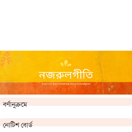
বর্ণানুক্রমে
নোটিশ বোর্ড