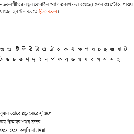
নজরুলগীতির নতুন মোবাইল অ্যাপ প্রকাশ করা হয়েছে। গুগল প্লে স্টোরে পাওয়া
যাচ্ছে। ইনস্টল করতে
ক্লিক করুন
।
অ
আ
ই
ঈ
উ
ঊ
এ
ঐ
ও
ক
খ
ক্ষ
গ
ঘ
চ
ছ
জ
ঝ
ট
ঠ
ড
ঢ
ত
থ
দ
ধ
ন
প
ফ
ব
ভ
ম
য
র
ল
শ
স
হ
সৃজন-ভোরে প্রভু মোরে সৃজিলে
জয় পীতাম্বর শ্যাম সুন্দর
হেসে হেসে কল্‌সি নাচাইয়া