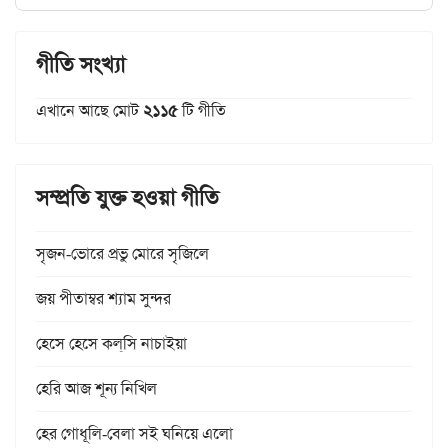
গীতি সংখ্যা
এখানে আছে মোট
২১১৫
টি গীতি
সম্প্রতি যুক্ত হওয়া গীতি
সৃজন-ভোরে প্রভু মোরে সৃজিলে
জয় পীতাম্বর শ্যাম সুন্দর
হেসে হেসে কল্‌সি নাচাইয়া
হেরি আজ শূন্য নিখিল
হের গোধূলি-বেলা সই ঘনিয়ে এলো