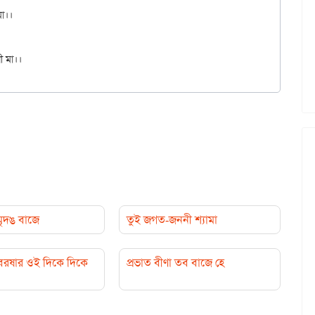
া।।

মৃদঙ বাজে
তুই জগত-জননী শ্যামা
গ বরষার ওই দিকে দিকে
প্রভাত বীণা তব বাজে হে