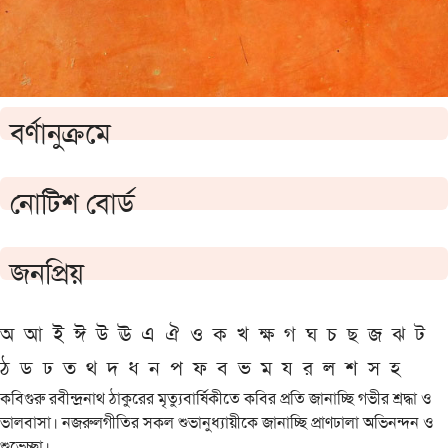
বর্ণানুক্রমে
নোটিশ বোর্ড
জনপ্রিয়
অ
আ
ই
ঈ
উ
ঊ
এ
ঐ
ও
ক
খ
ক্ষ
গ
ঘ
চ
ছ
জ
ঝ
ট
ঠ
ড
ঢ
ত
থ
দ
ধ
ন
প
ফ
ব
ভ
ম
য
র
ল
শ
স
হ
কবিগুরু রবীন্দ্রনাথ ঠাকুরের মৃত্যুবার্ষিকীতে কবির প্রতি জানাচ্ছি গভীর শ্রদ্ধা ও
ভালবাসা। নজরুলগীতির সকল শুভানুধ্যায়ীকে জানাচ্ছি প্রাণঢালা অভিনন্দন ও
শুভেচ্ছা।