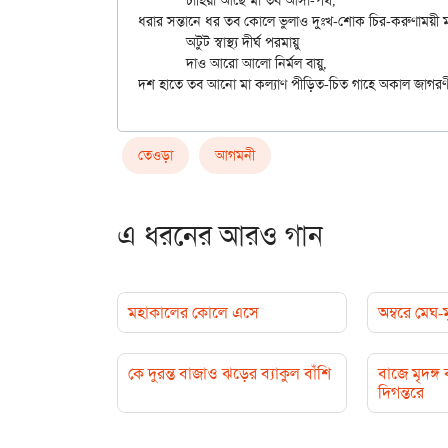
	চাহিয়া আছে মা তব আসা-পথ,

ধরার সন্তানে ধর তব কোলে ভুলাও দুঃখ-শোক চির-করুণাময়ী ম
	অটুট স্বাস্থ্য দীর্ঘ পরমায়ু

	দাও আরো আলো নির্মল বায়ু,

তেওড়া
আগমনী
এ ধরনের আরও গান
মহাকালের কোলে এসে
অম্বরে মেঘ-
কে দুরন্ত বাজাও ঝড়ের ব্যাকুল বাঁশি
বাজে মৃদঙ্
দিগন্তরে