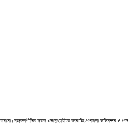
া ও ভালবাসা। নজরুলগীতির সকল শুভানুধ্যায়ীকে জানাচ্ছি প্রাণঢালা অভিনন্দন ও শুভে