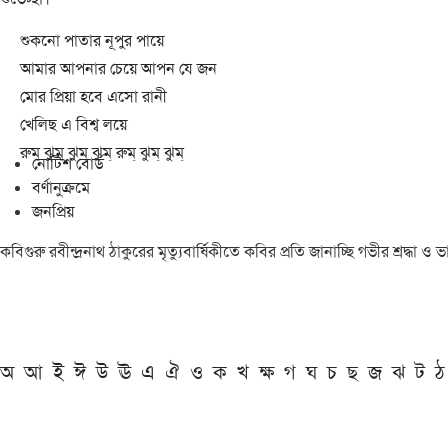
শুকনো পাতার নূপুর পায়ে
আমার আপনার চেয়ে আপন যে জন
মোর প্রিয়া হবে এসো রানী
খেলিছ এ বিশ্ব লয়ে
রুম্ ঝুম্ ঝুম্ ঝুম্ রুম্ ঝুম্ ঝুম্
নোটিশ বোর্ড
বর্ণানুক্রমে
জনপ্রিয়
কবিগুরু রবীন্দ্রনাথ ঠাকুরের মৃত্যুবার্ষিকীতে কবির প্রতি জানাচ্ছি গভীর শ্রদ্ধ
অ
আ
ই
ঈ
উ
ঊ
এ
ঐ
ও
ক
খ
ক্ষ
গ
ঘ
চ
ছ
জ
ঝ
ট
ঠ