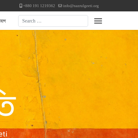
+880 191 1219362
info@nazrulgeeti.org
Search
যোগ