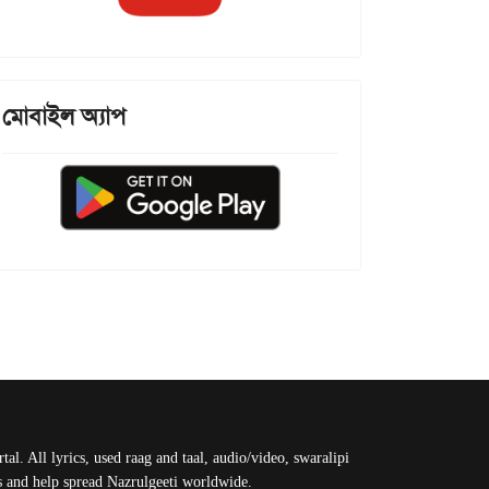
মোবাইল অ্যাপ
al. All lyrics, used raag and taal, audio/video, swaralipi
us and help spread Nazrulgeeti worldwide.