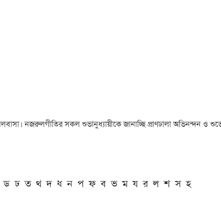
া ও ভালবাসা। নজরুলগীতির সকল শুভানুধ্যায়ীকে জানাচ্ছি প্রাণঢালা অভিনন্দন ও শুভে
ড
ঢ
ত
থ
দ
ধ
ন
প
ফ
ব
ভ
ম
য
র
ল
শ
স
হ