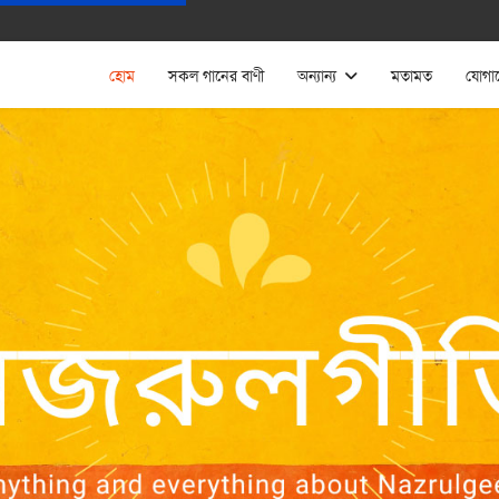
হোম
সকল গানের বাণী
অন্যান্য
মতামত
যোগা