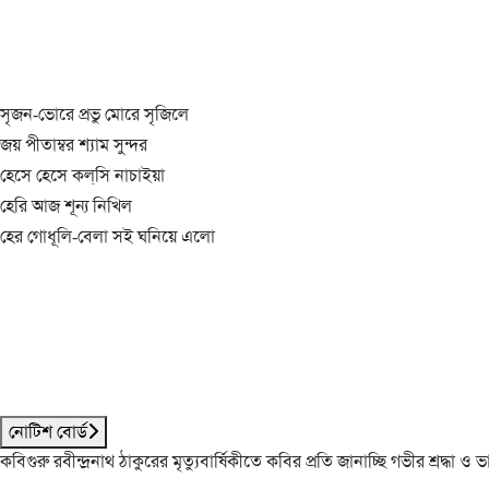
সৃজন-ভোরে প্রভু মোরে সৃজিলে
জয় পীতাম্বর শ্যাম সুন্দর
হেসে হেসে কল্‌সি নাচাইয়া
হেরি আজ শূন্য নিখিল
হের গোধূলি-বেলা সই ঘনিয়ে এলো
নোটিশ বোর্ড
কবিগুরু রবীন্দ্রনাথ ঠাকুরের মৃত্যুবার্ষিকীতে কবির প্রতি জানাচ্ছি গভীর শ্রদ্ধ