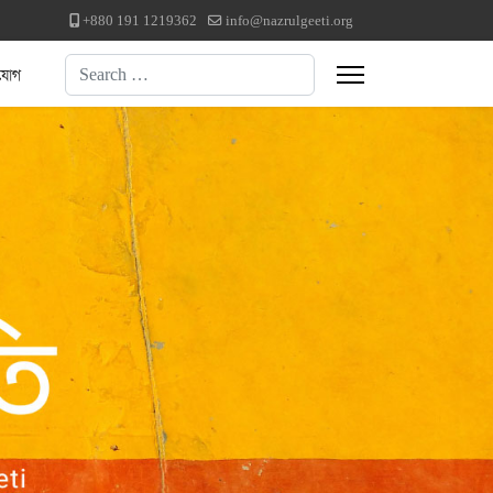
+880 191 1219362
info@nazrulgeeti.org
Search
যোগ