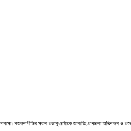
া ও ভালবাসা। নজরুলগীতির সকল শুভানুধ্যায়ীকে জানাচ্ছি প্রাণঢালা অভিনন্দন ও শুভে