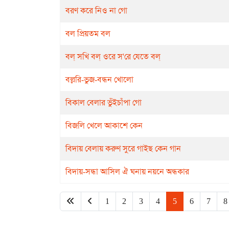
বরণ করে নিও না গো
বল প্রিয়তম বল
বল্ সখি বল্ ওরে স'রে যেতে বল্
বল্লরি-ভুজ-বন্ধন খোলো
বিকাল বেলার ভুঁইচাঁপা গো
বিজলি খেলে আকাশে কেন
বিদায় বেলায় করুণ সুরে গাইছ কেন গান
বিদায়-সন্ধা আসিল ঐ ঘনায় নয়নে অন্ধকার
1
2
3
4
5
6
7
8