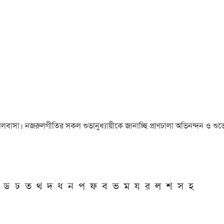
া ও ভালবাসা। নজরুলগীতির সকল শুভানুধ্যায়ীকে জানাচ্ছি প্রাণঢালা অভিনন্দন ও শুভে
ড
ঢ
ত
থ
দ
ধ
ন
প
ফ
ব
ভ
ম
য
র
ল
শ
স
হ