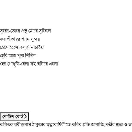
সৃজন-ভোরে প্রভু মোরে সৃজিলে
জয় পীতাম্বর শ্যাম সুন্দর
হেসে হেসে কল্‌সি নাচাইয়া
হেরি আজ শূন্য নিখিল
হের গোধূলি-বেলা সই ঘনিয়ে এলো
নোটিশ বোর্ড
কবিগুরু রবীন্দ্রনাথ ঠাকুরের মৃত্যুবার্ষিকীতে কবির প্রতি জানাচ্ছি গভীর শ্রদ্ধ