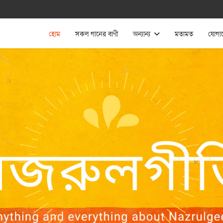
হোম
সকল গানের বাণী
অন্যান্য
মতামত
যোগা