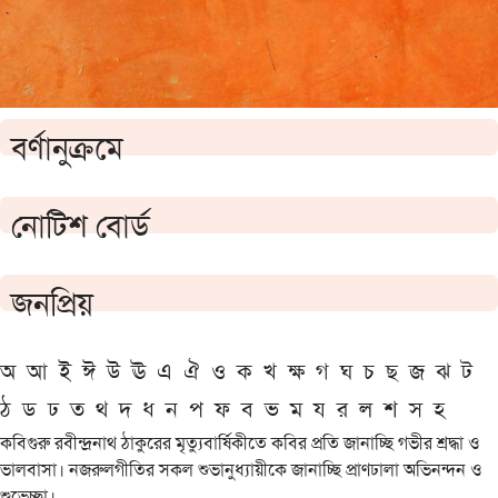
বর্ণানুক্রমে
নোটিশ বোর্ড
জনপ্রিয়
অ
আ
ই
ঈ
উ
ঊ
এ
ঐ
ও
ক
খ
ক্ষ
গ
ঘ
চ
ছ
জ
ঝ
ট
ঠ
ড
ঢ
ত
থ
দ
ধ
ন
প
ফ
ব
ভ
ম
য
র
ল
শ
স
হ
কবিগুরু রবীন্দ্রনাথ ঠাকুরের মৃত্যুবার্ষিকীতে কবির প্রতি জানাচ্ছি গভীর শ্রদ্ধা ও
ভালবাসা। নজরুলগীতির সকল শুভানুধ্যায়ীকে জানাচ্ছি প্রাণঢালা অভিনন্দন ও
শুভেচ্ছা।