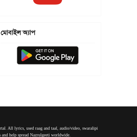
মোবাইল অ্যাপ
al. All lyrics, used raag and taal, audio/video, swaralipi
us and help spread Nazrulgeeti worldwide.