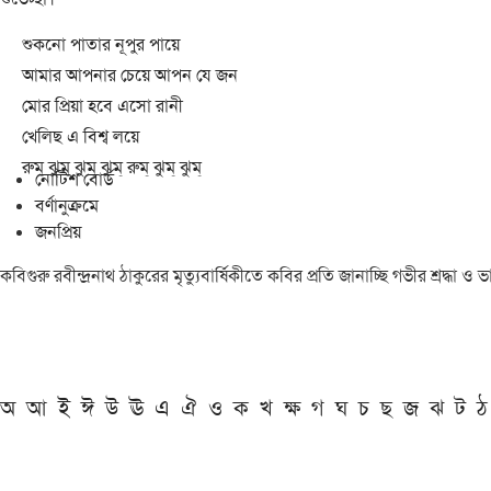
শুকনো পাতার নূপুর পায়ে
আমার আপনার চেয়ে আপন যে জন
মোর প্রিয়া হবে এসো রানী
খেলিছ এ বিশ্ব লয়ে
রুম্ ঝুম্ ঝুম্ ঝুম্ রুম্ ঝুম্ ঝুম্
নোটিশ বোর্ড
বর্ণানুক্রমে
জনপ্রিয়
কবিগুরু রবীন্দ্রনাথ ঠাকুরের মৃত্যুবার্ষিকীতে কবির প্রতি জানাচ্ছি গভীর শ্রদ্ধ
অ
আ
ই
ঈ
উ
ঊ
এ
ঐ
ও
ক
খ
ক্ষ
গ
ঘ
চ
ছ
জ
ঝ
ট
ঠ