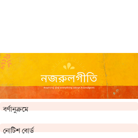
বর্ণানুক্রমে
নোটিশ বোর্ড