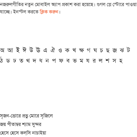
নজরুলগীতির নতুন মোবাইল অ্যাপ প্রকাশ করা হয়েছে। গুগল প্লে স্টোরে পাওয়া
যাচ্ছে। ইনস্টল করতে
ক্লিক করুন
।
অ
আ
ই
ঈ
উ
ঊ
এ
ঐ
ও
ক
খ
ক্ষ
গ
ঘ
চ
ছ
জ
ঝ
ট
ঠ
ড
ঢ
ত
থ
দ
ধ
ন
প
ফ
ব
ভ
ম
য
র
ল
শ
স
হ
সৃজন-ভোরে প্রভু মোরে সৃজিলে
জয় পীতাম্বর শ্যাম সুন্দর
হেসে হেসে কল্‌সি নাচাইয়া