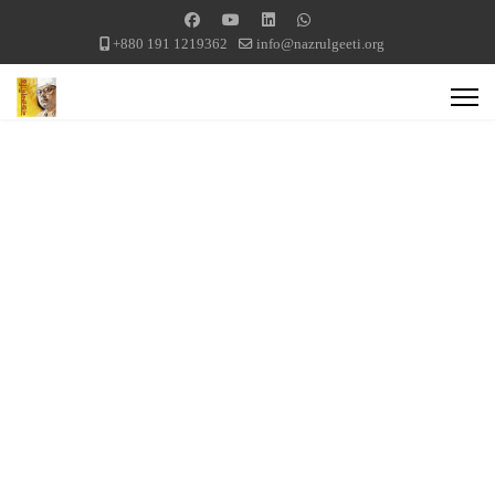
+880 191 1219362
info@nazrulgeeti.org