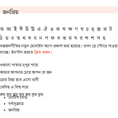
জনপ্রিয়
অ
আ
ই
ঈ
উ
ঊ
এ
ঐ
ও
ক
খ
ক্ষ
গ
ঘ
চ
ছ
জ
ঝ
ট
ঠ
ড
ঢ
ত
থ
দ
ধ
ন
প
ফ
ব
ভ
ম
য
র
ল
শ
স
হ
নজরুলগীতির নতুন মোবাইল অ্যাপ প্রকাশ করা হয়েছে। গুগল প্লে স্টোরে পাওয়া
যাচ্ছে। ইনস্টল করতে
ক্লিক করুন
।
শুকনো পাতার নূপুর পায়ে
আমার আপনার চেয়ে আপন যে জন
মোর প্রিয়া হবে এসো রানী
খেলিছ এ বিশ্ব লয়ে
রুম্ ঝুম্ ঝুম্ ঝুম্ রুম্ ঝুম্ ঝুম্
নোটিশ বোর্ড
বর্ণানুক্রমে
জনপ্রিয়