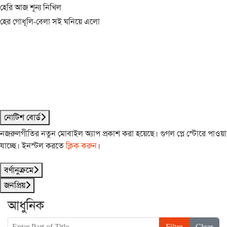
হেরি আজ শূন্য নিখিল
হের গোধূলি-বেলা সই ঘনিয়ে এলো
নোটিশ বোর্ড
নজরুলগীতির নতুন মোবাইল অ্যাপ প্রকাশ করা হয়েছে। গুগল প্লে স্টোরে পাওয়া
যাচ্ছে। ইনস্টল করতে
ক্লিক করুন
।
বর্ণানুক্রমে
জনপ্রিয়
আধুনিক
Enter Part of Title
Filter
Clear