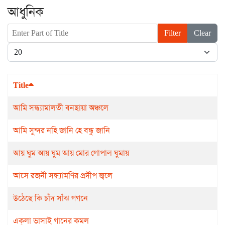
আধুনিক
Enter Part of Title
Filter
Clear
Display #
Title
আমি সন্ধ্যামালতী বনছায়া অঞ্চলে
আমি সুন্দর নহি জানি হে বন্ধু জানি
আয় ঘুম আয় ঘুম আয় মোর গোপাল ঘুমায়
আসে রজনী সন্ধ্যামণির প্রদীপ জ্বলে
উঠেছে কি চাঁদ সাঁঝ গগনে
এক্‌লা ভাসাই গানের কমল