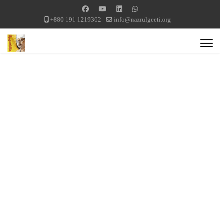
+880 191 1219362
info@nazrulgeeti.org