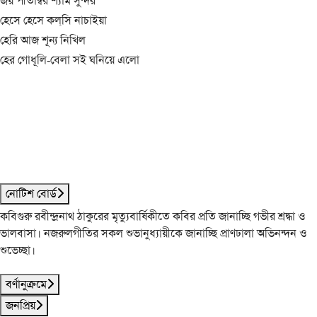
জয় পীতাম্বর শ্যাম সুন্দর
হেসে হেসে কল্‌সি নাচাইয়া
হেরি আজ শূন্য নিখিল
হের গোধূলি-বেলা সই ঘনিয়ে এলো
নোটিশ বোর্ড
কবিগুরু রবীন্দ্রনাথ ঠাকুরের মৃত্যুবার্ষিকীতে কবির প্রতি জানাচ্ছি গভীর শ্রদ্ধা ও
ভালবাসা। নজরুলগীতির সকল শুভানুধ্যায়ীকে জানাচ্ছি প্রাণঢালা অভিনন্দন ও
শুভেচ্ছা।
বর্ণানুক্রমে
জনপ্রিয়