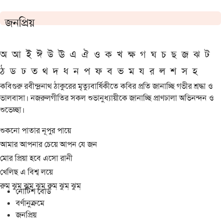
জনপ্রিয়
অ
আ
ই
ঈ
উ
ঊ
এ
ঐ
ও
ক
খ
ক্ষ
গ
ঘ
চ
ছ
জ
ঝ
ট
ঠ
ড
ঢ
ত
থ
দ
ধ
ন
প
ফ
ব
ভ
ম
য
র
ল
শ
স
হ
কবিগুরু রবীন্দ্রনাথ ঠাকুরের মৃত্যুবার্ষিকীতে কবির প্রতি জানাচ্ছি গভীর শ্রদ্ধা ও
ভালবাসা। নজরুলগীতির সকল শুভানুধ্যায়ীকে জানাচ্ছি প্রাণঢালা অভিনন্দন ও
শুভেচ্ছা।
শুকনো পাতার নূপুর পায়ে
আমার আপনার চেয়ে আপন যে জন
মোর প্রিয়া হবে এসো রানী
খেলিছ এ বিশ্ব লয়ে
রুম্ ঝুম্ ঝুম্ ঝুম্ রুম্ ঝুম্ ঝুম্
নোটিশ বোর্ড
বর্ণানুক্রমে
জনপ্রিয়