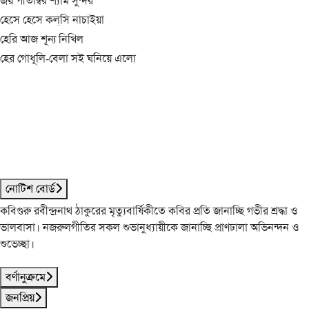
জয় পীতাম্বর শ্যাম সুন্দর
হেসে হেসে কল্‌সি নাচাইয়া
হেরি আজ শূন্য নিখিল
হের গোধূলি-বেলা সই ঘনিয়ে এলো
নোটিশ বোর্ড
কবিগুরু রবীন্দ্রনাথ ঠাকুরের মৃত্যুবার্ষিকীতে কবির প্রতি জানাচ্ছি গভীর শ্রদ্ধা ও
ভালবাসা। নজরুলগীতির সকল শুভানুধ্যায়ীকে জানাচ্ছি প্রাণঢালা অভিনন্দন ও
শুভেচ্ছা।
বর্ণানুক্রমে
জনপ্রিয়