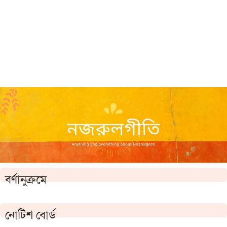
বর্ণানুক্রমে
নোটিশ বোর্ড