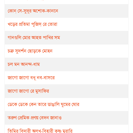
কোন্‌ সে-সুদূর অশোক-কাননে
খড়ের প্রতিমা পূজিস্‌ রে তোরা
গানগুলি মোর আহত পাখির সম
চক্র সুদর্শন ছোড়কে মোহন
চল মন আনন্দ-ধাম
জাগো জাগো বধূ নব-বাসরে
জাগো জাগো রে মুসাফির
ডেকে ডেকে কেন তারে ভাঙালি ঘুমের ঘোর
তরুণ প্রেমিক প্রণয় বেদন জানাও
তিমির বিদারী অলখ-বিহারী কৃষ্ণ মুরারি