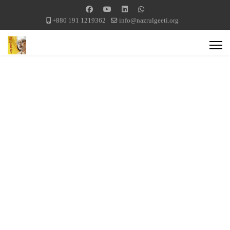
+880 191 1219362
info@nazrulgeeti.org