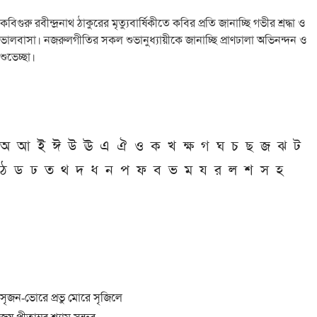
কবিগুরু রবীন্দ্রনাথ ঠাকুরের মৃত্যুবার্ষিকীতে কবির প্রতি জানাচ্ছি গভীর শ্রদ্ধা ও
ভালবাসা। নজরুলগীতির সকল শুভানুধ্যায়ীকে জানাচ্ছি প্রাণঢালা অভিনন্দন ও
শুভেচ্ছা।
অ
আ
ই
ঈ
উ
ঊ
এ
ঐ
ও
ক
খ
ক্ষ
গ
ঘ
চ
ছ
জ
ঝ
ট
ঠ
ড
ঢ
ত
থ
দ
ধ
ন
প
ফ
ব
ভ
ম
য
র
ল
শ
স
হ
সৃজন-ভোরে প্রভু মোরে সৃজিলে