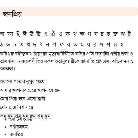
জনপ্রিয়
অ
আ
ই
ঈ
উ
ঊ
এ
ঐ
ও
ক
খ
ক্ষ
গ
ঘ
চ
ছ
জ
ঝ
ট
ঠ
ড
ঢ
ত
থ
দ
ধ
ন
প
ফ
ব
ভ
ম
য
র
ল
শ
স
হ
কবিগুরু রবীন্দ্রনাথ ঠাকুরের মৃত্যুবার্ষিকীতে কবির প্রতি জানাচ্ছি গভীর শ্রদ্ধা ও
ভালবাসা। নজরুলগীতির সকল শুভানুধ্যায়ীকে জানাচ্ছি প্রাণঢালা অভিনন্দন ও
শুভেচ্ছা।
শুকনো পাতার নূপুর পায়ে
আমার আপনার চেয়ে আপন যে জন
মোর প্রিয়া হবে এসো রানী
খেলিছ এ বিশ্ব লয়ে
রুম্ ঝুম্ ঝুম্ ঝুম্ রুম্ ঝুম্ ঝুম্
নোটিশ বোর্ড
বর্ণানুক্রমে
জনপ্রিয়