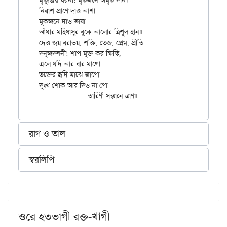
মৃত্যুঞ্জয় ঘরনী! মৃতজনে অমৃত দান।

নিরাশ প্রাণে দাও আশা

মূকজনে দাও ভাষা

আঁধার মহিষাসুর বুকে আলোর ত্রিশূল হান॥

দেও জয় বরাভয়, শক্তি, তেজ, প্রেম, প্রীতি

দনুজদলনী! শাপ মুক্ত কর ক্ষিতি,

এলে যদি আর বার মাগো

ভক্তের হৃদি মাঝে জাগো

দুঃখ শোক আর দিও না গো 

রাগ ও তাল
স্বরলিপি
ওরে হতভাগী রক্ত-খাগী