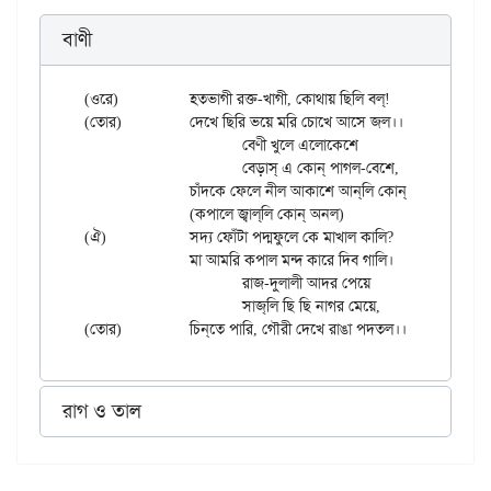
বাণী
(ওরে)		হতভাগী রক্ত-খাগী, কোথায় ছিলি বল্!

(তোর)		দেখে ছিরি ভয়ে মরি চোখে আসে জল।।

			বেণী খুলে এলোকেশে

			বেড়াস্ এ কোন্ পাগল-বেশে,

		চাঁদকে ফেলে নীল আকাশে আন্‌লি কোন্ অনল।।

		(কপালে জ্বাল্‌লি কোন্ অনল)

(ঐ)		সদ্য ফোঁটা পদ্মফুলে কে মাখাল কালি?

		মা আমরি কপাল মন্দ কারে দিব গালি।

			রাজ-দুলালী আদর পেয়ে

			সাজ্‌লি ছি ছি নাগর মেয়ে,

রাগ ও তাল