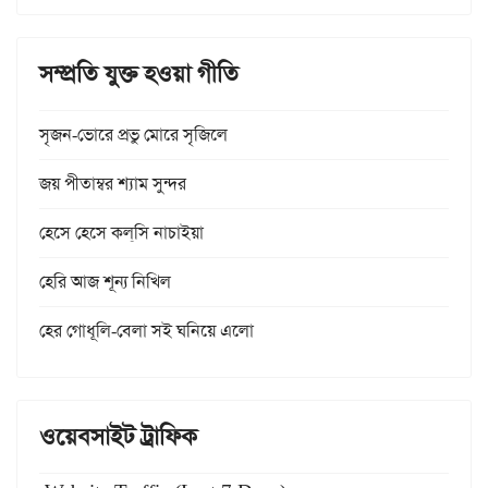
সম্প্রতি যুক্ত হওয়া গীতি
সৃজন-ভোরে প্রভু মোরে সৃজিলে
জয় পীতাম্বর শ্যাম সুন্দর
হেসে হেসে কল্‌সি নাচাইয়া
হেরি আজ শূন্য নিখিল
হের গোধূলি-বেলা সই ঘনিয়ে এলো
ওয়েবসাইট ট্রাফিক