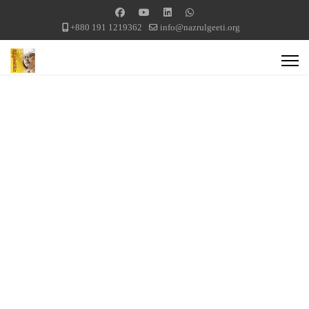
+880 191 1219362
info@nazrulgeeti.org