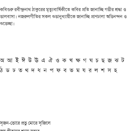
কবিগুরু রবীন্দ্রনাথ ঠাকুরের মৃত্যুবার্ষিকীতে কবির প্রতি জানাচ্ছি গভীর শ্রদ্ধা ও
ভালবাসা। নজরুলগীতির সকল শুভানুধ্যায়ীকে জানাচ্ছি প্রাণঢালা অভিনন্দন ও
শুভেচ্ছা।
অ
আ
ই
ঈ
উ
ঊ
এ
ঐ
ও
ক
খ
ক্ষ
গ
ঘ
চ
ছ
জ
ঝ
ট
ঠ
ড
ঢ
ত
থ
দ
ধ
ন
প
ফ
ব
ভ
ম
য
র
ল
শ
স
হ
সৃজন-ভোরে প্রভু মোরে সৃজিলে