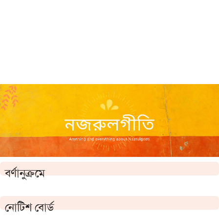
বর্ণানুক্রমে
নোটিশ বোর্ড