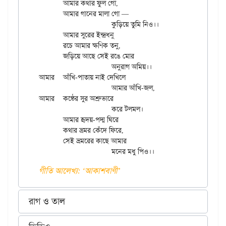
	আমার কথার ফুল গো,

	আমার গানের মালা গো —

			কুড়িয়ে তুমি নিও।।

	আমার সুরের ইন্দ্রধনু

	রচে আমার ক্ষণিক তনু,

	জড়িয়ে আছে সেই রঙে মোর

			অনুরাগ অমিয়।।

আমার	আঁখি-পাতায় নাই দেখিলে

			আমার আঁখি-জল,

আমার	কণ্ঠের সুর অশ্রুভারে

			করে টলমল।

	আমার হৃদয়-পদ্ম ঘিরে

	কথার ভ্রমর কেঁদে ফিরে,

	সেই ভ্রমরের কাছে আমার

গীতি আলেখ্য: ‌‘আকাশবাণী’
রাগ ও তাল