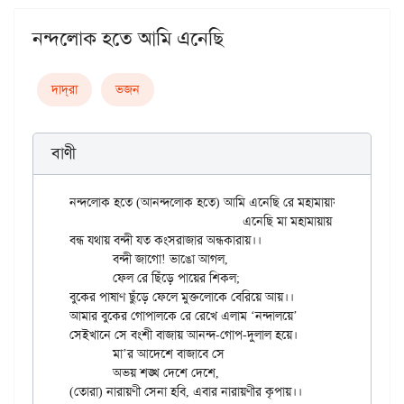
নন্দলোক হতে আমি এনেছি
দাদ্‌রা
ভজন
বাণী
নন্দলোক হতে (আনন্দলোক হতে) আমি এনেছি রে মহামায়ায়।

				এনেছি মা মহামায়ায়।

বন্ধ যথায় বন্দী যত কংসরাজার অন্ধকারায়।।

	বন্দী জাগো! ভাঙো আগল,

	ফেল রে ছিঁড়ে পায়ের শিকল;

বুকের পাষাণ ছুঁড়ে ফেলে মুক্তলোকে বেরিয়ে আয়।।

আমার বুকের গোপালকে রে রেখে এলাম ‘নন্দালয়ে’

সেইখানে সে বংশী বাজায় আনন্দ-গোপ-দুলাল হয়ে।

	মা’র আদেশে বাজাবে সে

	অভয় শঙ্খ দেশে দেশে,
