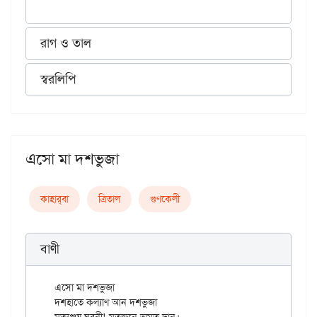
রাগ ও তাল
স্বরলিপি
এসো মা দশভুজা
কাহার্‌বা
ত্রিতাল
গুণকেলী
বাণী
এসো মা দশভুজা

দশহাতে কল্যাণ আন দশভুজা
