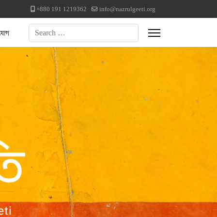
+880 191 1219362
info@nazrulgeeti.org
Search
যোগ