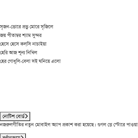
সৃজন-ভোরে প্রভু মোরে সৃজিলে
জয় পীতাম্বর শ্যাম সুন্দর
হেসে হেসে কল্‌সি নাচাইয়া
হেরি আজ শূন্য নিখিল
হের গোধূলি-বেলা সই ঘনিয়ে এলো
নোটিশ বোর্ড
নজরুলগীতির নতুন মোবাইল অ্যাপ প্রকাশ করা হয়েছে। গুগল প্লে স্টোরে পাওয়
বর্ণানুক্রমে