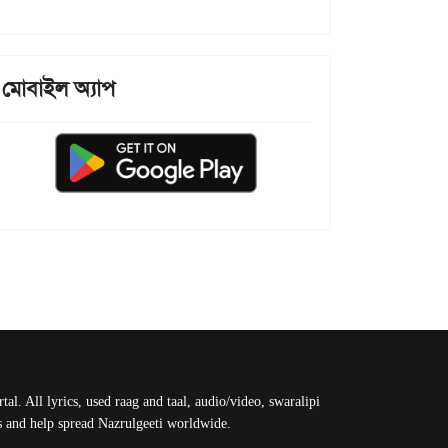
মোবাইল অ্যাপ
al. All lyrics, used raag and taal, audio/video, swaralipi
us and help spread Nazrulgeeti worldwide.