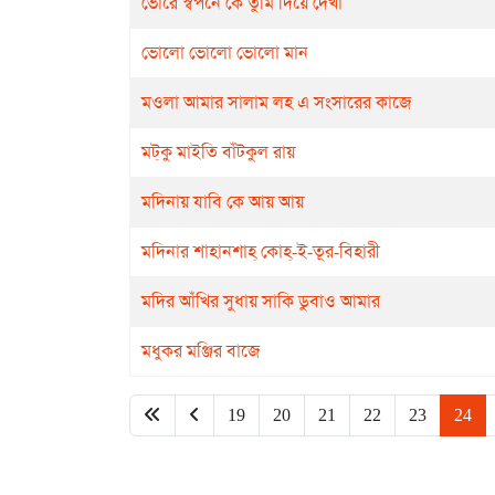
ভোরে স্বপনে কে তুমি দিয়ে দেখা
ভোলো ভোলো ভোলো মান
মওলা আমার সালাম লহ এ সংসারের কাজে
মট্‌কু মাইতি বাঁটকুল রায়
মদিনায় যাবি কে আয় আয়
মদিনার শাহানশাহ্ কোহ্-ই-তূর-বিহারী
মদির আঁখির সুধায় সাকি ডুবাও আমার
মধুকর মঞ্জির বাজে
19
20
21
22
23
24