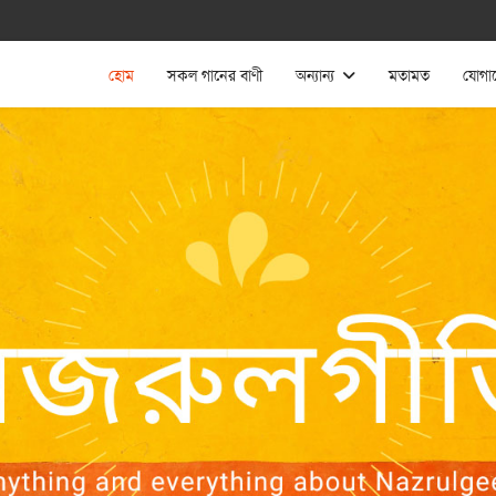
হোম
সকল গানের বাণী
অন্যান্য
মতামত
যোগা