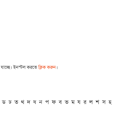
া যাচ্ছে। ইনস্টল করতে
ক্লিক করুন
।
ড
ঢ
ত
থ
দ
ধ
ন
প
ফ
ব
ভ
ম
য
র
ল
শ
স
হ