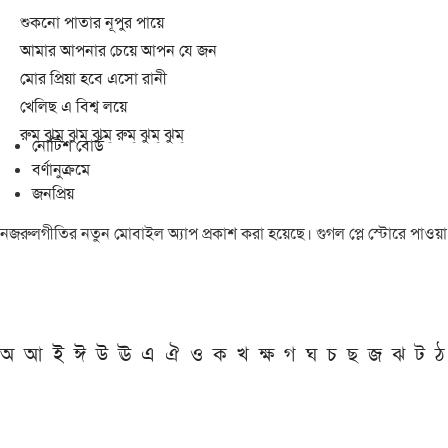
শুকনো পাতার নূপুর পায়ে
আমার আপনার চেয়ে আপন যে জন
মোর প্রিয়া হবে এসো রানী
খেলিছ এ বিশ্ব লয়ে
রুম্ ঝুম্ ঝুম্ ঝুম্ রুম্ ঝুম্ ঝুম্
নোটিশ বোর্ড
বর্ণানুক্রমে
জনপ্রিয়
নজরুলগীতির নতুন মোবাইল অ্যাপ প্রকাশ করা হয়েছে। গুগল প্লে স্টোরে পাওয়
অ
আ
ই
ঈ
উ
ঊ
এ
ঐ
ও
ক
খ
ক্ষ
গ
ঘ
চ
ছ
জ
ঝ
ট
ঠ