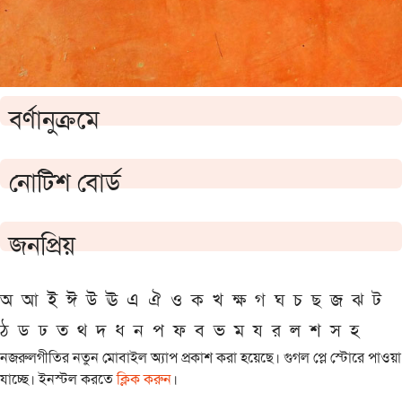
বর্ণানুক্রমে
নোটিশ বোর্ড
জনপ্রিয়
অ
আ
ই
ঈ
উ
ঊ
এ
ঐ
ও
ক
খ
ক্ষ
গ
ঘ
চ
ছ
জ
ঝ
ট
ঠ
ড
ঢ
ত
থ
দ
ধ
ন
প
ফ
ব
ভ
ম
য
র
ল
শ
স
হ
নজরুলগীতির নতুন মোবাইল অ্যাপ প্রকাশ করা হয়েছে। গুগল প্লে স্টোরে পাওয়া
যাচ্ছে। ইনস্টল করতে
ক্লিক করুন
।