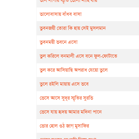
ভাল লাগার স্মৃতি ভোলা নাহি যায়
ভালোবাসায় বাঁধব বাসা
ভুবনজয়ী তোরা কি হায় সেই মুসলমান
ভুবনময়ী ভবনে এসো
ভুল করিলে বনমালী এসে বনে ফুল-ফোটাতে
ভুল করে আসিয়াছি অপরাধ যেয়ো ভুলে
ভুলে রইলি মায়ায় এসে ভবে
ভেসে আসে সুদূর স্মৃতির সুরভি
ভেসে যায় হৃদয় আমার মদিনা পানে
ভোর হোল ওঠ্ জাগ্ মুসাফির