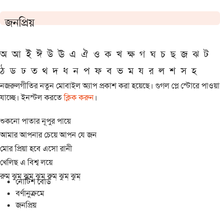
জনপ্রিয়
অ
আ
ই
ঈ
উ
ঊ
এ
ঐ
ও
ক
খ
ক্ষ
গ
ঘ
চ
ছ
জ
ঝ
ট
ঠ
ড
ঢ
ত
থ
দ
ধ
ন
প
ফ
ব
ভ
ম
য
র
ল
শ
স
হ
নজরুলগীতির নতুন মোবাইল অ্যাপ প্রকাশ করা হয়েছে। গুগল প্লে স্টোরে পাওয়া
যাচ্ছে। ইনস্টল করতে
ক্লিক করুন
।
শুকনো পাতার নূপুর পায়ে
আমার আপনার চেয়ে আপন যে জন
মোর প্রিয়া হবে এসো রানী
খেলিছ এ বিশ্ব লয়ে
রুম্ ঝুম্ ঝুম্ ঝুম্ রুম্ ঝুম্ ঝুম্
নোটিশ বোর্ড
বর্ণানুক্রমে
জনপ্রিয়