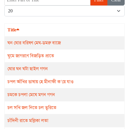
Display #
Title
ঘন ঘোর বরিষণ মেঘ-ডমরু বাজে
ঘুমে জাগরণে বিজড়িত প্রাতে
ঘোর ঘন ঘটা ছাইল গগন
চপল আঁখির ভাষায় হে মীনাক্ষী ক’য়ে যাও
চমকে চপলা মেঘে মগন গগন
চল সখি জল নিতে চল ত্বরিতে
চাঁদিনী রাতে মল্লিকা লতা