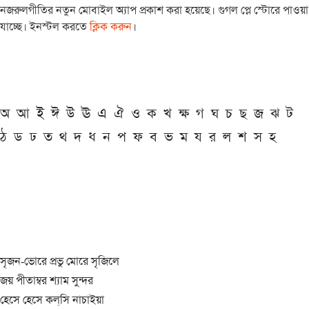
নজরুলগীতির নতুন মোবাইল অ্যাপ প্রকাশ করা হয়েছে। গুগল প্লে স্টোরে পাওয়া
যাচ্ছে। ইনস্টল করতে
ক্লিক করুন
।
অ
আ
ই
ঈ
উ
ঊ
এ
ঐ
ও
ক
খ
ক্ষ
গ
ঘ
চ
ছ
জ
ঝ
ট
ঠ
ড
ঢ
ত
থ
দ
ধ
ন
প
ফ
ব
ভ
ম
য
র
ল
শ
স
হ
সৃজন-ভোরে প্রভু মোরে সৃজিলে
জয় পীতাম্বর শ্যাম সুন্দর
হেসে হেসে কল্‌সি নাচাইয়া