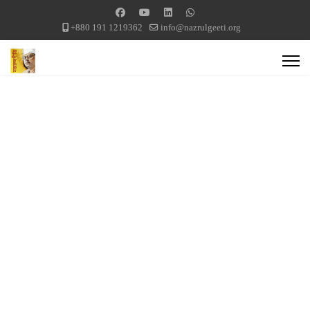
+880 191 1219362
info@nazrulgeeti.org