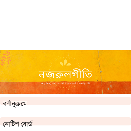
বর্ণানুক্রমে
নোটিশ বোর্ড