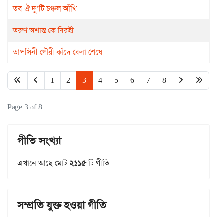
তব ঐ দু’টি চঞ্চল আঁখি
তরুণ অশান্ত কে বিরহী
তাপসিনী গৌরী কাঁদে বেলা শেষে
1
2
3
4
5
6
7
8
Page 3 of 8
গীতি সংখ্যা
এখানে আছে মোট
২১১৫
টি গীতি
সম্প্রতি যুক্ত হওয়া গীতি