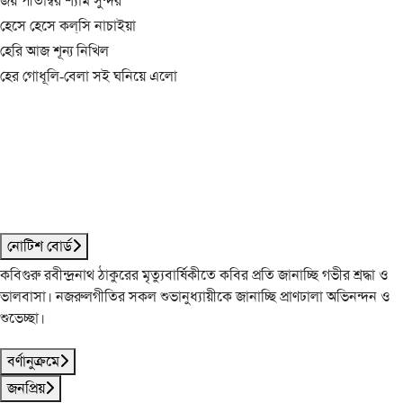
জয় পীতাম্বর শ্যাম সুন্দর
হেসে হেসে কল্‌সি নাচাইয়া
হেরি আজ শূন্য নিখিল
হের গোধূলি-বেলা সই ঘনিয়ে এলো
নোটিশ বোর্ড
কবিগুরু রবীন্দ্রনাথ ঠাকুরের মৃত্যুবার্ষিকীতে কবির প্রতি জানাচ্ছি গভীর শ্রদ্ধা ও
ভালবাসা। নজরুলগীতির সকল শুভানুধ্যায়ীকে জানাচ্ছি প্রাণঢালা অভিনন্দন ও
শুভেচ্ছা।
বর্ণানুক্রমে
জনপ্রিয়