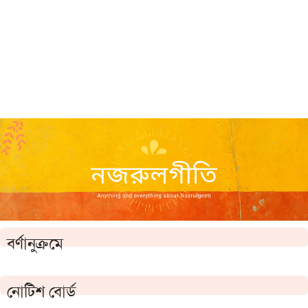
বর্ণানুক্রমে
নোটিশ বোর্ড