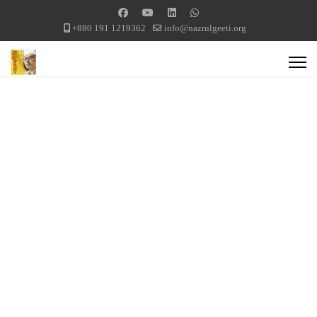
+880 191 1219362
info@nazrulgeeti.org