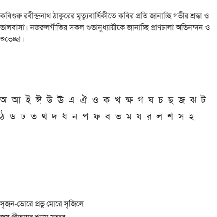
কবিগুরু রবীন্দ্রনাথ ঠাকুরের মৃত্যুবার্ষিকীতে কবির প্রতি জানাচ্ছি গভীর শ্রদ্ধা ও
ভালবাসা। নজরুলগীতির সকল শুভানুধ্যায়ীকে জানাচ্ছি প্রাণঢালা অভিনন্দন ও
শুভেচ্ছা।
অ
আ
ই
ঈ
উ
ঊ
এ
ঐ
ও
ক
খ
ক্ষ
গ
ঘ
চ
ছ
জ
ঝ
ট
ঠ
ড
ঢ
ত
থ
দ
ধ
ন
প
ফ
ব
ভ
ম
য
র
ল
শ
স
হ
সৃজন-ভোরে প্রভু মোরে সৃজিলে