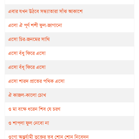
এবার যখন উঠ্‌বে সন্ধ্যাতারা সাঁঝ আকাশে
এলো ঐ পূর্ণ শশী ফুল-জাগানো
এসো চির-জনমের সাথি
এসো বঁধু ফিরে এসো
এসো বঁধূ ফিরে এসো
এসো শারদ প্রাতের পথিক এসো
ঐ কাজল-কালো চোখ
ও মা বক্ষে ধরেন শিব যে চরণ
ও শাপ্‌লা ফুল নেবো না
ওগো অন্তর্যামী ভক্তের তব শোন শোন নিবেদন