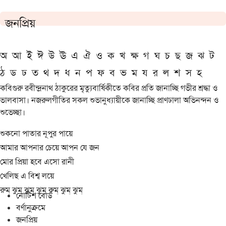
জনপ্রিয়
অ
আ
ই
ঈ
উ
ঊ
এ
ঐ
ও
ক
খ
ক্ষ
গ
ঘ
চ
ছ
জ
ঝ
ট
ঠ
ড
ঢ
ত
থ
দ
ধ
ন
প
ফ
ব
ভ
ম
য
র
ল
শ
স
হ
কবিগুরু রবীন্দ্রনাথ ঠাকুরের মৃত্যুবার্ষিকীতে কবির প্রতি জানাচ্ছি গভীর শ্রদ্ধা ও
ভালবাসা। নজরুলগীতির সকল শুভানুধ্যায়ীকে জানাচ্ছি প্রাণঢালা অভিনন্দন ও
শুভেচ্ছা।
শুকনো পাতার নূপুর পায়ে
আমার আপনার চেয়ে আপন যে জন
মোর প্রিয়া হবে এসো রানী
খেলিছ এ বিশ্ব লয়ে
রুম্ ঝুম্ ঝুম্ ঝুম্ রুম্ ঝুম্ ঝুম্
নোটিশ বোর্ড
বর্ণানুক্রমে
জনপ্রিয়