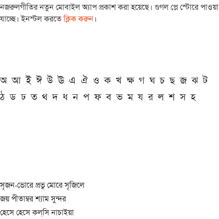
নজরুলগীতির নতুন মোবাইল অ্যাপ প্রকাশ করা হয়েছে। গুগল প্লে স্টোরে পাওয়া
যাচ্ছে। ইনস্টল করতে
ক্লিক করুন
।
অ
আ
ই
ঈ
উ
ঊ
এ
ঐ
ও
ক
খ
ক্ষ
গ
ঘ
চ
ছ
জ
ঝ
ট
ঠ
ড
ঢ
ত
থ
দ
ধ
ন
প
ফ
ব
ভ
ম
য
র
ল
শ
স
হ
সৃজন-ভোরে প্রভু মোরে সৃজিলে
জয় পীতাম্বর শ্যাম সুন্দর
হেসে হেসে কল্‌সি নাচাইয়া