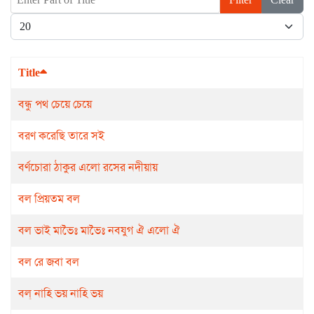
Display #
Title
বন্ধু পথ চেয়ে চেয়ে
বরণ করেছি তারে সই
বর্ণচোরা ঠাকুর এলো রসের নদীয়ায়
বল প্রিয়তম বল
বল ভাই মাভৈঃ মাভৈঃ নবযুগ ঐ এলো ঐ
বল রে জবা বল
বল্ নাহি ভয় নাহি ভয়