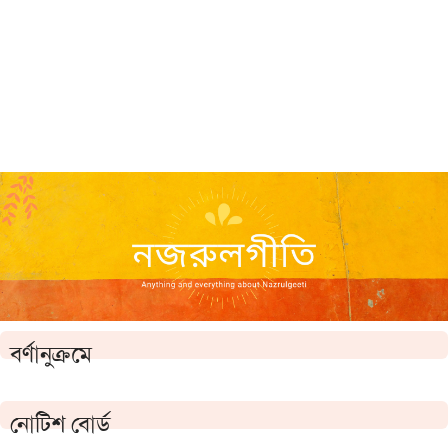
বর্ণানুক্রমে
নোটিশ বোর্ড