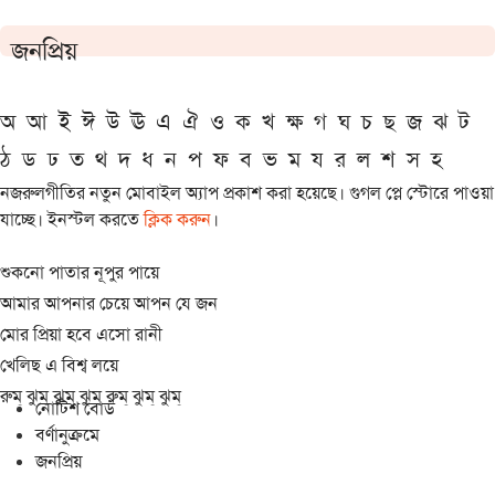
জনপ্রিয়
অ
আ
ই
ঈ
উ
ঊ
এ
ঐ
ও
ক
খ
ক্ষ
গ
ঘ
চ
ছ
জ
ঝ
ট
ঠ
ড
ঢ
ত
থ
দ
ধ
ন
প
ফ
ব
ভ
ম
য
র
ল
শ
স
হ
নজরুলগীতির নতুন মোবাইল অ্যাপ প্রকাশ করা হয়েছে। গুগল প্লে স্টোরে পাওয়া
যাচ্ছে। ইনস্টল করতে
ক্লিক করুন
।
শুকনো পাতার নূপুর পায়ে
আমার আপনার চেয়ে আপন যে জন
মোর প্রিয়া হবে এসো রানী
খেলিছ এ বিশ্ব লয়ে
রুম্ ঝুম্ ঝুম্ ঝুম্ রুম্ ঝুম্ ঝুম্
নোটিশ বোর্ড
বর্ণানুক্রমে
জনপ্রিয়