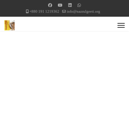
+880 191 1219362
info@nazrulgeeti.org