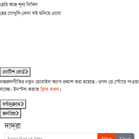
হেরি আজ শূন্য নিখিল
হের গোধূলি-বেলা সই ঘনিয়ে এলো
নোটিশ বোর্ড
নজরুলগীতির নতুন মোবাইল অ্যাপ প্রকাশ করা হয়েছে। গুগল প্লে স্টোরে পাওয়া
যাচ্ছে। ইনস্টল করতে
ক্লিক করুন
।
বর্ণানুক্রমে
জনপ্রিয়
দাদ্‌রা
Enter Part of Title
Filter
Clear