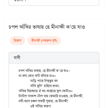
চপল আঁখির ভাষায় হে মীনাক্ষী ক’য়ে যাও
ত্রিতাল
মীনাক্ষী (নজরুল-সৃষ্ট)
বাণী
চপল আঁখির ভাষায়, হে মীনাক্ষী ক’য়ে যাও।

না-বলা কোন্ বাণী বলিতে চাও॥

	আড়ি পাতে নিঝ্‌ঝুম বন

	আঁখি তুলি’ চাহিবে কখন,

আঁখির তিরস্কারে ঐ বন-কান্তারে ফুল ফোটাও॥

নিটোল আকাশ টোল খায় তোমারি চাওয়ায়, হে মীনাক্ষী,

নদী-জলে চঞ্চল সফরী লুকায়, হে মীনাক্ষী!

	ওই আঁখির করুণা
