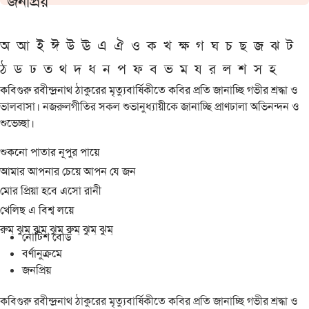
জনপ্রিয়
অ
আ
ই
ঈ
উ
ঊ
এ
ঐ
ও
ক
খ
ক্ষ
গ
ঘ
চ
ছ
জ
ঝ
ট
ঠ
ড
ঢ
ত
থ
দ
ধ
ন
প
ফ
ব
ভ
ম
য
র
ল
শ
স
হ
কবিগুরু রবীন্দ্রনাথ ঠাকুরের মৃত্যুবার্ষিকীতে কবির প্রতি জানাচ্ছি গভীর শ্রদ্ধা ও
ভালবাসা। নজরুলগীতির সকল শুভানুধ্যায়ীকে জানাচ্ছি প্রাণঢালা অভিনন্দন ও
শুভেচ্ছা।
শুকনো পাতার নূপুর পায়ে
আমার আপনার চেয়ে আপন যে জন
মোর প্রিয়া হবে এসো রানী
খেলিছ এ বিশ্ব লয়ে
রুম্ ঝুম্ ঝুম্ ঝুম্ রুম্ ঝুম্ ঝুম্
নোটিশ বোর্ড
বর্ণানুক্রমে
জনপ্রিয়
কবিগুরু রবীন্দ্রনাথ ঠাকুরের মৃত্যুবার্ষিকীতে কবির প্রতি জানাচ্ছি গভীর শ্রদ্ধা ও