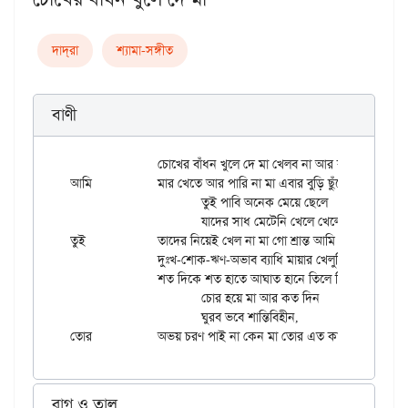
দাদ্‌রা
শ্যামা-সঙ্গীত
বাণী
		চোখের বাঁধন খুলে দে মা খেলব না আর কানামাছি।

আমি		মার খেতে আর পারি না মা এবার বুড়ি ছুঁয়ে বাঁচি।।

			তুই পাবি অনেক মেয়ে ছেলে

			যাদের সাধ মেটেনি খেলে খেলে,

তুই		তাদের নিয়েই খেল না মা গো শ্রান্ত আমি রেহাই যাচি।

		দুঃখ-শোক-ঋণ-অভাব ব্যাধি মায়ার খেলুড়িরা মিলে,

		শত দিকে শত হাতে আঘাত হানে তিলে তিলে।

			চোর হয়ে মা আর কত দিন 

			ঘুরব ভবে শান্তিবিহীন,

রাগ ও তাল