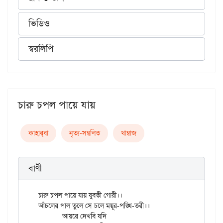
ভিডিও
স্বরলিপি
চারু চপল পায়ে যায়
কাহার্‌বা
নৃত্য-সম্বলিত
খাম্বাজ
বাণী
চারু চপল পায়ে যায় যুবতী গোরী।।

আঁচলের পাল তুলে সে চলে ময়ূর-পঙ্খি-তরী।।

	আয়রে দেখবি যদি
