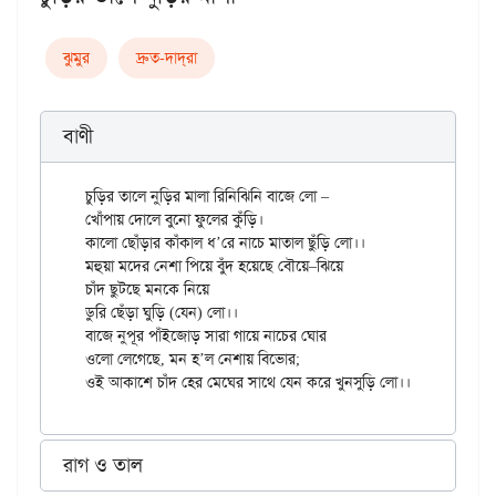
ঝুমুর
দ্রুত-দাদ্‌রা
বাণী
চুড়ির তালে নুড়ির মালা রিনিঝিনি বাজে লো –

খোঁপায় দোলে বুনো ফুলের কুঁড়ি।

কালো ছোঁড়ার কাঁকাল ধ’রে নাচে মাতাল ছুঁড়ি লো।।

মহুয়া মদের নেশা পিয়ে বুঁদ হয়েছে বৌয়ে–ঝিয়ে

চাঁদ ছুটছে মনকে নিয়ে

ডুরি ছেঁড়া ঘুড়ি (যেন) লো।।

বাজে নুপূর পাঁইজোড় সারা গায়ে নাচের ঘোর

ওলো লেগেছে, মন হ’ল নেশায় বিভোর;

রাগ ও তাল