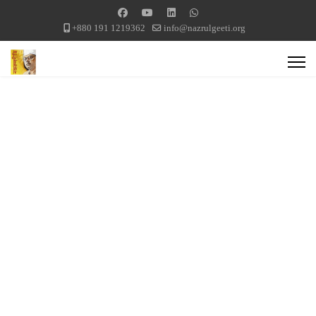
+880 191 1219362
info@nazrulgeeti.org