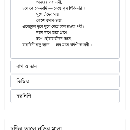
	ভাদরের ভরা নদী,

চলে কে বে-দরদি — ভেঙে কূল গিরি-দরি।।

	মুখে চাঁদের মায়া

	কেশে তমাল-ছায়া,

এলোচুলে দুলে দুলে নেচে চলে হাওয়া-পরী।।

	নয়ন-বাণে মারে প্রাণে

	চরণ-ছোঁয়ায় জীবন দানে,

রাগ ও তাল
ভিডিও
স্বরলিপি
চুড়ির তালে নুড়ির মালা