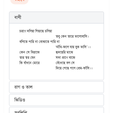
বাণী
চরণে দলিয়া গিয়াছে চলিয়া

			তবু কেন তারে ভালোবাসি।

বলিতে পারি না বোঝাতে পারি না

			আঁখি-জলে যায় বুক ভাসি’।।

কেন সে বিরাজে		হৃদয়েরি মাঝে

তার স্বর যেন 		সদা প্রাণে বাজে

কি বাঁধনে মোরে		বেঁধেছে বল সে

রাগ ও তাল
ভিডিও
স্বরলিপি