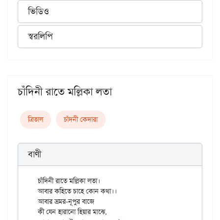
ভিডিও
স্বরলিপি
চাঁদিনী রাতে মল্লিকা লতা
ত্রিতাল
চাঁদনী কেদারা
বাণী
চাঁদিনী রাতে মল্লিকা লতা।

আবার কহিতে চাহে কোন কথা।।

আবার ভ্রমর-নূপুর বাজে

কী যেন হারানো হিয়ার মাঝে,
