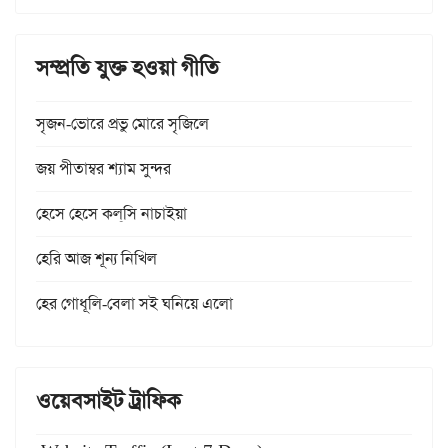
সম্প্রতি যুক্ত হওয়া গীতি
সৃজন-ভোরে প্রভু মোরে সৃজিলে
জয় পীতাম্বর শ্যাম সুন্দর
হেসে হেসে কল্‌সি নাচাইয়া
হেরি আজ শূন্য নিখিল
হের গোধূলি-বেলা সই ঘনিয়ে এলো
ওয়েবসাইট ট্রাফিক