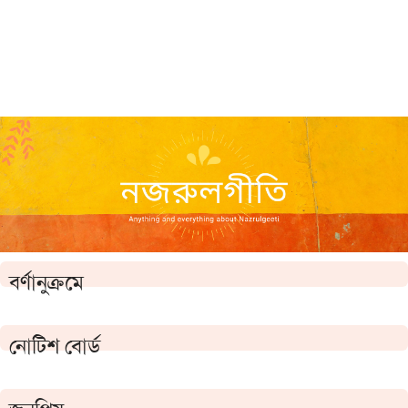
বর্ণানুক্রমে
নোটিশ বোর্ড