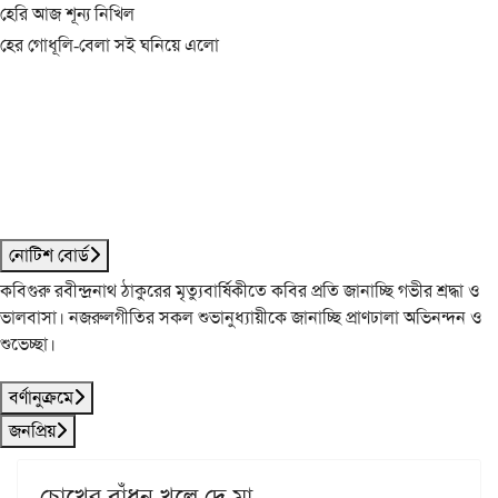
হেরি আজ শূন্য নিখিল
হের গোধূলি-বেলা সই ঘনিয়ে এলো
নোটিশ বোর্ড
কবিগুরু রবীন্দ্রনাথ ঠাকুরের মৃত্যুবার্ষিকীতে কবির প্রতি জানাচ্ছি গভীর শ্রদ্ধা ও
ভালবাসা। নজরুলগীতির সকল শুভানুধ্যায়ীকে জানাচ্ছি প্রাণঢালা অভিনন্দন ও
শুভেচ্ছা।
বর্ণানুক্রমে
জনপ্রিয়
চোখের বাঁধন খুলে দে মা