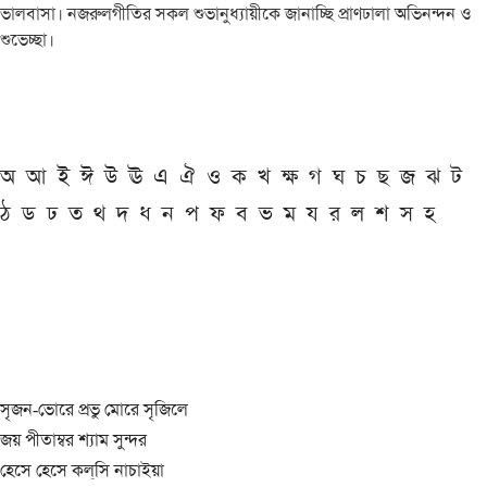
ভালবাসা। নজরুলগীতির সকল শুভানুধ্যায়ীকে জানাচ্ছি প্রাণঢালা অভিনন্দন ও
শুভেচ্ছা।
অ
আ
ই
ঈ
উ
ঊ
এ
ঐ
ও
ক
খ
ক্ষ
গ
ঘ
চ
ছ
জ
ঝ
ট
ঠ
ড
ঢ
ত
থ
দ
ধ
ন
প
ফ
ব
ভ
ম
য
র
ল
শ
স
হ
সৃজন-ভোরে প্রভু মোরে সৃজিলে
জয় পীতাম্বর শ্যাম সুন্দর
হেসে হেসে কল্‌সি নাচাইয়া