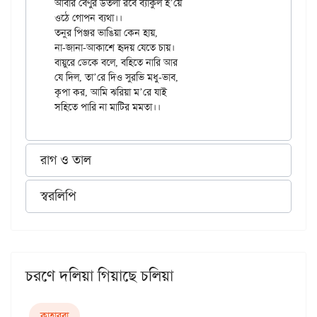
আবার বেণুর উতলা রবে ব্যাকুল হ’য়ে

ওঠে গোপন ব্যথা।।

তনুর পিঞ্জর ভাঙিয়া কেন হায়,

না-জানা-আকাশে হৃদয় যেতে চায়।

বায়ুরে ডেকে বলে, বহিতে নারি আর

যে দিল, তা’রে দিও সুরভি মধু-ভাব,

কৃপা কর, আমি ঝরিয়া ম’রে যাই

রাগ ও তাল
স্বরলিপি
চরণে দলিয়া গিয়াছে চলিয়া
কাহার্‌বা