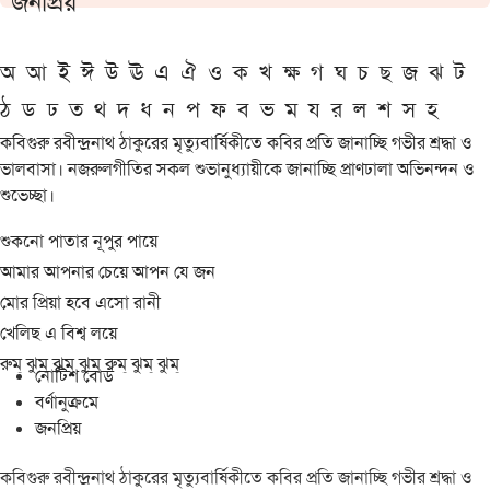
জনপ্রিয়
অ
আ
ই
ঈ
উ
ঊ
এ
ঐ
ও
ক
খ
ক্ষ
গ
ঘ
চ
ছ
জ
ঝ
ট
ঠ
ড
ঢ
ত
থ
দ
ধ
ন
প
ফ
ব
ভ
ম
য
র
ল
শ
স
হ
কবিগুরু রবীন্দ্রনাথ ঠাকুরের মৃত্যুবার্ষিকীতে কবির প্রতি জানাচ্ছি গভীর শ্রদ্ধা ও
ভালবাসা। নজরুলগীতির সকল শুভানুধ্যায়ীকে জানাচ্ছি প্রাণঢালা অভিনন্দন ও
শুভেচ্ছা।
শুকনো পাতার নূপুর পায়ে
আমার আপনার চেয়ে আপন যে জন
মোর প্রিয়া হবে এসো রানী
খেলিছ এ বিশ্ব লয়ে
রুম্ ঝুম্ ঝুম্ ঝুম্ রুম্ ঝুম্ ঝুম্
নোটিশ বোর্ড
বর্ণানুক্রমে
জনপ্রিয়
কবিগুরু রবীন্দ্রনাথ ঠাকুরের মৃত্যুবার্ষিকীতে কবির প্রতি জানাচ্ছি গভীর শ্রদ্ধা ও