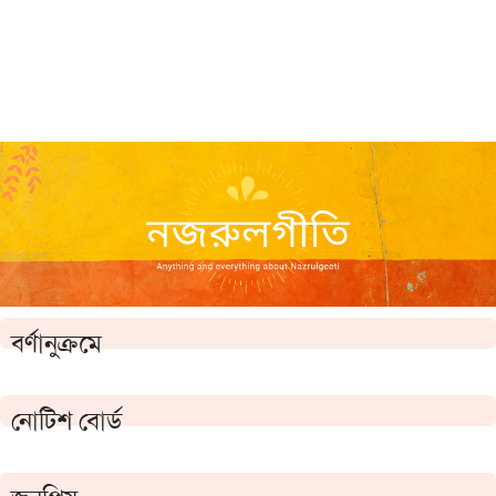
বর্ণানুক্রমে
নোটিশ বোর্ড