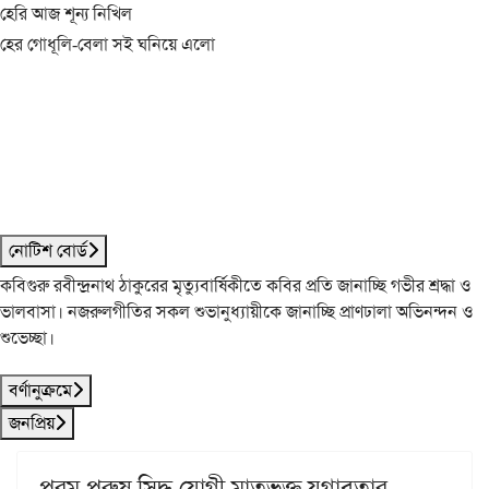
হেরি আজ শূন্য নিখিল
হের গোধূলি-বেলা সই ঘনিয়ে এলো
নোটিশ বোর্ড
কবিগুরু রবীন্দ্রনাথ ঠাকুরের মৃত্যুবার্ষিকীতে কবির প্রতি জানাচ্ছি গভীর শ্রদ্ধা ও
ভালবাসা। নজরুলগীতির সকল শুভানুধ্যায়ীকে জানাচ্ছি প্রাণঢালা অভিনন্দন ও
শুভেচ্ছা।
বর্ণানুক্রমে
জনপ্রিয়
পরম পুরুষ সিদ্ধ যোগী মাতৃভক্ত যুগাবতার