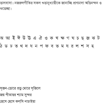
ভালবাসা। নজরুলগীতির সকল শুভানুধ্যায়ীকে জানাচ্ছি প্রাণঢালা অভিনন্দন ও
শুভেচ্ছা।
অ
আ
ই
ঈ
উ
ঊ
এ
ঐ
ও
ক
খ
ক্ষ
গ
ঘ
চ
ছ
জ
ঝ
ট
ঠ
ড
ঢ
ত
থ
দ
ধ
ন
প
ফ
ব
ভ
ম
য
র
ল
শ
স
হ
সৃজন-ভোরে প্রভু মোরে সৃজিলে
জয় পীতাম্বর শ্যাম সুন্দর
হেসে হেসে কল্‌সি নাচাইয়া