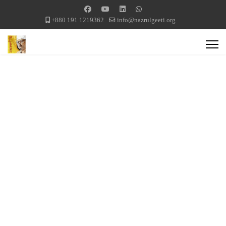
+880 191 1219362
info@nazrulgeeti.org