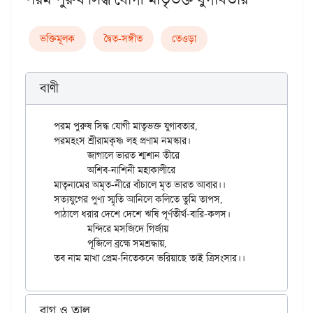
ভক্তিমূলক
দ্বৈত-সঙ্গীত
তেওড়া
বাণী
পরম পুরুষ সিদ্ধ যোগী মাতৃভক্ত যুগাবতার,

পরমহংস শ্রীরামকৃষ্ণ লহ প্রণাম নমস্কার।

	জাগালে ভারত শ্মশান তীরে

	অশিব-নাশিনী মহাকালীরে

মাতৃনামের অমৃত-নীরে বাঁচালে মৃত ভারত আবার।।

সত্যযুগের পুণ্য স্মৃতি আনিলে কলিতে তুমি তাপস,

পাঠালে ধরার দেশে দেশে ঋষি পূর্ণতীর্থ-বারি-কলস।

	মন্দিরে মসজিদে গির্জায়

	পূজিলে ব্রহ্মে সমশ্রদ্ধায়,

রাগ ও তাল