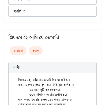
স্বরলিপি
প্রিয়তম হে আমি যে তোমারি
কাহার্‌বা
ভজন
বাণী
প্রিয়তম হে, আমি যে তোমারি চির-আরাধিকা।

তব নাম গেয়ে প্রেম-বৃন্দাবনে ফিরি ব্রজ-বালিকা।।

	মম নয়ন দুটি তব দেবালয়ে

	জ্বলে নিশিদিন আরতি-প্রদীপ হয়ে

নাম-কলঙ্ক তব হরি-চন্দন মোর গলার মালিকা।।

মোরে শরণ দাও তব চরণে কর অবনমিতা,
