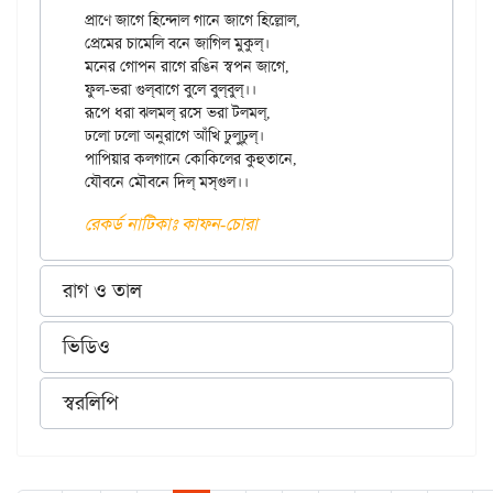
প্রাণে জাগে হিন্দোল গানে জাগে হিল্লোল,

প্রেমের চামেলি বনে জাগিল মুকুল্।

মনের গোপন রাগে রঙিন স্বপন জাগে,

ফুল-ভরা গুল্‌বাগে বুলে বুল্‌বুল্‌।।

রূপে ধরা ঝলমল্ রসে ভরা টলমল্,

ঢলো ঢলো অনুরাগে আঁখি ঢুলুঢুল্।

পাপিয়ার কলগানে কোকিলের কুহুতানে,

রেকর্ড নাটিকাঃ কাফন-চোরা
রাগ ও তাল
ভিডিও
স্বরলিপি