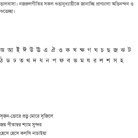
ভালবাসা। নজরুলগীতির সকল শুভানুধ্যায়ীকে জানাচ্ছি প্রাণঢালা অভিনন্দন ও
শুভেচ্ছা।
অ
আ
ই
ঈ
উ
ঊ
এ
ঐ
ও
ক
খ
ক্ষ
গ
ঘ
চ
ছ
জ
ঝ
ট
ঠ
ড
ঢ
ত
থ
দ
ধ
ন
প
ফ
ব
ভ
ম
য
র
ল
শ
স
হ
সৃজন-ভোরে প্রভু মোরে সৃজিলে
জয় পীতাম্বর শ্যাম সুন্দর
হেসে হেসে কল্‌সি নাচাইয়া