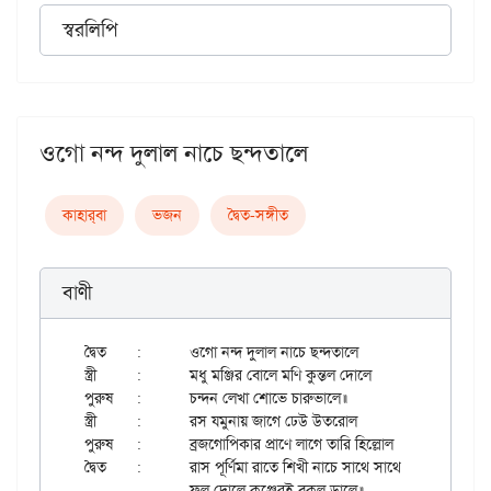
স্বরলিপি
ওগো নন্দ দুলাল নাচে ছন্দতালে
কাহার্‌বা
ভজন
দ্বৈত-সঙ্গীত
বাণী
দ্বৈত	:	ওগো নন্দ দুলাল নাচে ছন্দতালে

স্ত্রী	:	মধু মঞ্জির বোলে মণি কুন্তল দোলে

পুরুষ	:	চন্দন লেখা শোভে চারুভালে॥

স্ত্রী	:	রস যমুনায় জাগে ঢেউ উতরোল

পুরুষ	:	ব্রজগোপিকার প্রাণে লাগে তারি হিল্লোল

দ্বৈত	:	রাস পূর্ণিমা রাতে শিখী নাচে সাথে সাথে

		ফুল দোলে কুঞ্জেরই বকুল ডালে॥
