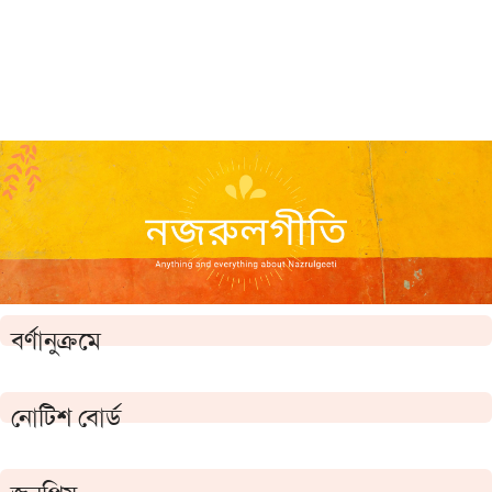
বর্ণানুক্রমে
নোটিশ বোর্ড