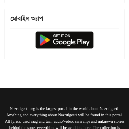
মোবাইল অ্যাপ
Nazrulgeeti.org is the largest portal in the world about Nazrulgeeti.
Anything and everything about Nazrulgeeti will be found in this portal.
All lyrics, used raag and taal, audio/video, swaralipi and unknown stories
behind the song, everything will be available here. The collection is