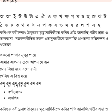
জনপ্রিয়
অ
আ
ই
ঈ
উ
ঊ
এ
ঐ
ও
ক
খ
ক্ষ
গ
ঘ
চ
ছ
জ
ঝ
ট
ঠ
ড
ঢ
ত
থ
দ
ধ
ন
প
ফ
ব
ভ
ম
য
র
ল
শ
স
হ
কবিগুরু রবীন্দ্রনাথ ঠাকুরের মৃত্যুবার্ষিকীতে কবির প্রতি জানাচ্ছি গভীর শ্রদ্ধা ও
ভালবাসা। নজরুলগীতির সকল শুভানুধ্যায়ীকে জানাচ্ছি প্রাণঢালা অভিনন্দন ও
শুভেচ্ছা।
শুকনো পাতার নূপুর পায়ে
আমার আপনার চেয়ে আপন যে জন
মোর প্রিয়া হবে এসো রানী
খেলিছ এ বিশ্ব লয়ে
রুম্ ঝুম্ ঝুম্ ঝুম্ রুম্ ঝুম্ ঝুম্
নোটিশ বোর্ড
বর্ণানুক্রমে
জনপ্রিয়
কবিগুরু রবীন্দ্রনাথ ঠাকুরের মৃত্যুবার্ষিকীতে কবির প্রতি জানাচ্ছি গভীর শ্রদ্ধা ও