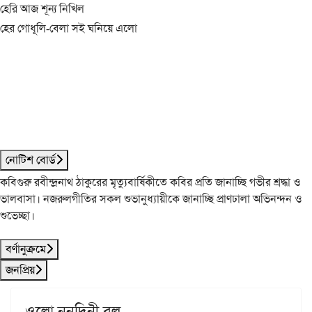
হেরি আজ শূন্য নিখিল
হের গোধূলি-বেলা সই ঘনিয়ে এলো
নোটিশ বোর্ড
কবিগুরু রবীন্দ্রনাথ ঠাকুরের মৃত্যুবার্ষিকীতে কবির প্রতি জানাচ্ছি গভীর শ্রদ্ধা ও
ভালবাসা। নজরুলগীতির সকল শুভানুধ্যায়ীকে জানাচ্ছি প্রাণঢালা অভিনন্দন ও
শুভেচ্ছা।
বর্ণানুক্রমে
জনপ্রিয়
ওলো ননদিনী বল্