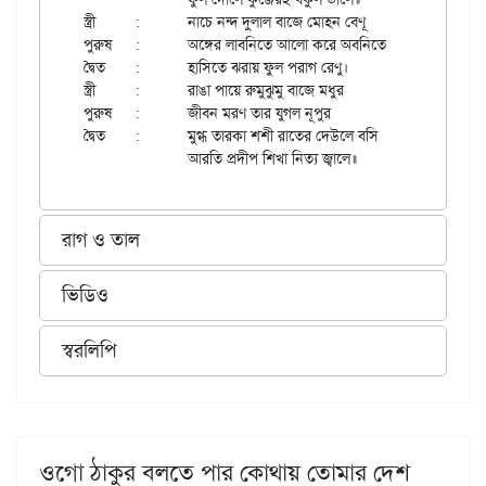
স্ত্রী	:	নাচে নন্দ দুলাল বাজে মোহন বেণূ

পুরুষ	:	অঙ্গের লাবনিতে আলো করে অবনিতে

দ্বৈত	:	হাসিতে ঝরায় ফুল পরাগ রেণু।

স্ত্রী	:	রাঙা পায়ে রুমুঝুমু বাজে মধুর

পুরুষ	:	জীবন মরণ তার যুগল নূপুর

দ্বৈত	:	মুগ্ধ তারকা শশী রাতের দেউলে বসি

রাগ ও তাল
ভিডিও
স্বরলিপি
ওগো ঠাকুর বলতে পার কোথায় তোমার দেশ