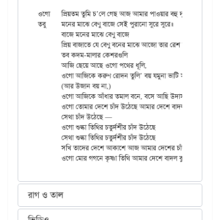
ওগো	প্রিয়তম তুমি চ’লে গেছ আজ আমার পাওয়ার বহু দূরে।

তবু	মনের মাঝে বেণু বাজে সেই পুরানো সুরে সুরে॥

	বাজে মনের মাঝে বেণু বাজে

	প্রিয় বাজাতে যে বেণু বনের মাঝে আজো তার রেশ মনে বাজে॥

	তব কদম-মালার কেশরগুলি

	আজি ছেয়ে আছে ওগো পথের ধূলি,

	ওগো আজিকে করুণ রোদন তুলি’ বয় যমুনা ভাটি সুরে॥

	(আর উজান বয় না,)

	ওগো আজিকে আঁধার তমাল বনে, বসে আছি উদাস মনে

	ওগো তোমার দেশে চাঁদ উঠেছে আমার দেশে বাদল ঝুরে॥

	সেথা চাঁদ উঠেছে —

	ওগো শুল্কা তিথির চতুর্দশীর চাঁদ উঠেছে

	সেথা শুল্কা তিথির চতুর্দশীর চাঁদ উঠেছে

	সখি তাদের দেশে আকাশে আজ আমার দেশের চাঁদ উঠেছে।

রাগ ও তাল