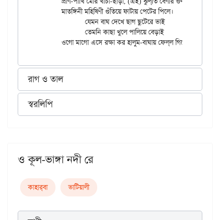
	প্রাণ-পাখি মোর খাঁচা-ছাড়া, (এই) ঝুল্‌তি বেণীর গুল্‌তি ঢিলে’

	মাতঙ্গিনী মহিষিণী গুঁতিয়ে ফাটায় পেটের পিলে।

		যেমন বাঘ দেখে ছাগ ছুটেরে ভাই

		তেমনি কাছা খুলে পালিয়ে বেড়াই

রাগ ও তাল
স্বরলিপি
ও কূল-ভাঙ্গা নদী রে
কাহার্‌বা
ভাটিয়ালী