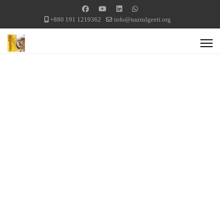
+880 191 1219362
info@nazrulgeeti.org