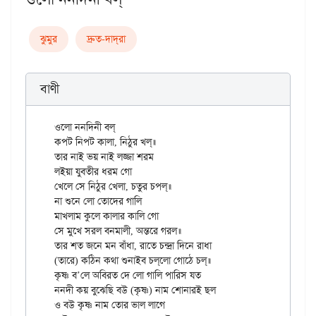
ঝুমুর
দ্রুত-দাদ্‌রা
বাণী
ওলো ননদিনী বল্

কপট নিপট কালা, নিঠুর খল্॥

তার নাই ভয় নাই লজ্জা শরম

লইয়া যুবতীর ধরম গো

খেলে সে নিঠুর খেলা, চতুর চপল্॥

না শুনে লো তোদের গালি

মাখলাম কুলে কালার কালি গো

সে মুখে সরল বনমালী, অন্তরে গরল॥

তার শত জনে মন বাঁধা, রাতে চন্দ্রা দিনে রাধা

(তারে) কঠিন কথা শুনাইব চল্‌লো গোঠে চল্॥

কৃষ্ণ ব’লে অবিরত দে লো গালি পারিস যত

ননদী কয় বুঝেছি বউ (কৃষ্ণ) নাম শোনারই ছল

ও বউ কৃষ্ণ নাম তোর ভাল লাগে
