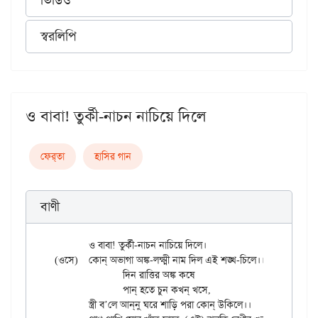
ভিডিও
স্বরলিপি
ও বাবা! তুর্কী-নাচন নাচিয়ে দিলে
ফের্‌তা
হাসির গান
বাণী
	ও বাবা! তুর্কী-নাচন নাচিয়ে দিলে।

(ওসে)	কোন্ অভাগা অঙ্ক-লক্ষ্মী নাম দিল এই শঙ্খ-চিলে।।

		দিন রাত্তির অঙ্ক কষে

		পান্ হতে চুন কখন্ খসে,

	স্ত্রী ব’লে আন্‌নু ঘরে শাড়ি পরা কোন্ উকিলে।।
