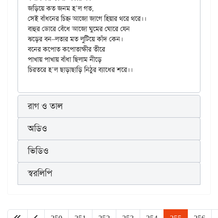
জড়িয়ে কত জনম হ’ল গত,

সেই বাঁধনের চিহ্ন আজো জাগে হিয়ার থরে থরে।।

বাহুর ডোরে বেঁধে আজো ঘুমের ঘোরে যেন

ঝড়ের বন–লতার মত লুটিয়ে কাঁদ কেন।

বনের কপোত কপোতাক্ষীর তীরে

পাখায় পাখায় বাঁধা ছিলাম নীড়ে

রাগ ও তাল
অডিও
ভিডিও
স্বরলিপি