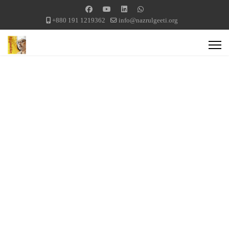
+880 191 1219362
info@nazrulgeeti.org