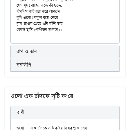
মেঘ মৃদং বাজে, বাজে কী ছন্দে,

রিমঝিম বারিধারা ঝরে আনন্দে।

বুঝি এলো গোকুল ব্রজে নেমে

কৃষ্ণ রাখাল প্রেমে শুনি বাঁশি তায়

রাগ ও তাল
স্বরলিপি
ওলো এক চাঁদকে সৃষ্টি ক’রে
বাণী
ওলো	এক চাঁদকে সৃষ্টি ক’রে বিধির পুঁজি শেষ।
