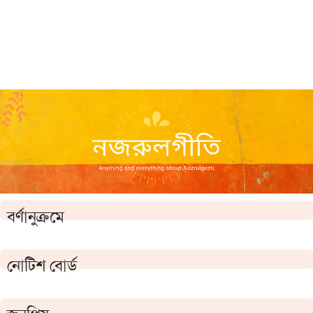
বর্ণানুক্রমে
নোটিশ বোর্ড