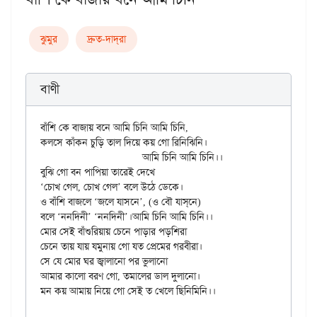
ঝুমুর
দ্রুত-দাদ্‌রা
বাণী
বাঁশি কে বাজায় বনে আমি চিনি আমি চিনি,

কলসে কাঁকন চুড়ি তাল দিয়ে কয় গো রিনিঝিনি।

			আমি চিনি আমি চিনি।।

বুঝি গো বন পাপিয়া তারেই দেখে

‘চোখ গেল, চোখ গেল’ বলে উঠে ডেকে।

ও বাঁশি বাজলে ‘জলে যাসনে’, (ও বৌ যাস্‌নে)

বলে ‘ননদিনী’ ‘ননদিনী’।আমি চিনি আমি চিনি।।

মোর সেই বাঁশুরিয়ায় চেনে পাড়ার পড়শিরা

চেনে তায় যায় যমুনায় গো যত প্রেমের গরবীরা।

সে যে মোর ঘর জ্বালানো পর ভুলানো

আমার কালো বরণ গো, তমালের ডাল দুলানো।
