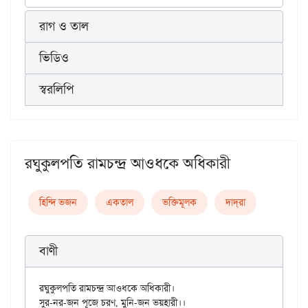
রাগ ও তাল
ভিডিও
স্বরলিপি
রঘুকুলপতি রামচন্দ্র আওধকে অধিকারী
হিন্দি ভজন
একতাল
ভক্তিমূলক
দাদ্‌রা
বাণী
রঘুকুলপতি রামচন্দ্র আওধকে অধিকারী।

সুর-নর-জন পূজে চরণ, মুনি-জন ভয়হারী।।
