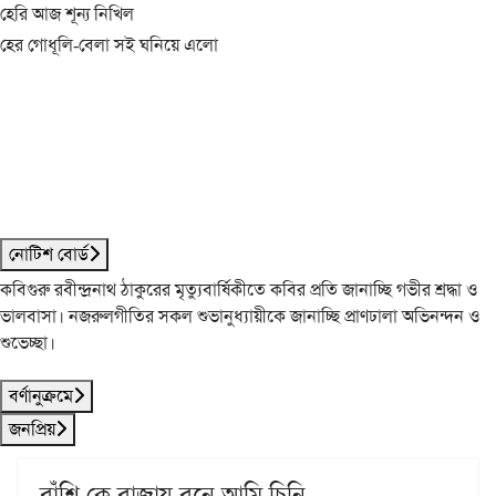
হেরি আজ শূন্য নিখিল
হের গোধূলি-বেলা সই ঘনিয়ে এলো
নোটিশ বোর্ড
কবিগুরু রবীন্দ্রনাথ ঠাকুরের মৃত্যুবার্ষিকীতে কবির প্রতি জানাচ্ছি গভীর শ্রদ্ধা ও
ভালবাসা। নজরুলগীতির সকল শুভানুধ্যায়ীকে জানাচ্ছি প্রাণঢালা অভিনন্দন ও
শুভেচ্ছা।
বর্ণানুক্রমে
জনপ্রিয়
বাঁশি কে বাজায় বনে আমি চিনি