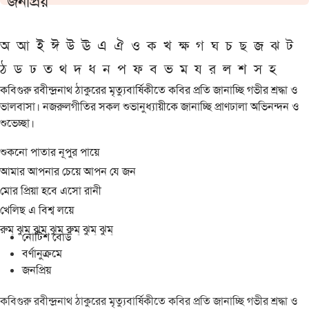
জনপ্রিয়
অ
আ
ই
ঈ
উ
ঊ
এ
ঐ
ও
ক
খ
ক্ষ
গ
ঘ
চ
ছ
জ
ঝ
ট
ঠ
ড
ঢ
ত
থ
দ
ধ
ন
প
ফ
ব
ভ
ম
য
র
ল
শ
স
হ
কবিগুরু রবীন্দ্রনাথ ঠাকুরের মৃত্যুবার্ষিকীতে কবির প্রতি জানাচ্ছি গভীর শ্রদ্ধা ও
ভালবাসা। নজরুলগীতির সকল শুভানুধ্যায়ীকে জানাচ্ছি প্রাণঢালা অভিনন্দন ও
শুভেচ্ছা।
শুকনো পাতার নূপুর পায়ে
আমার আপনার চেয়ে আপন যে জন
মোর প্রিয়া হবে এসো রানী
খেলিছ এ বিশ্ব লয়ে
রুম্ ঝুম্ ঝুম্ ঝুম্ রুম্ ঝুম্ ঝুম্
নোটিশ বোর্ড
বর্ণানুক্রমে
জনপ্রিয়
কবিগুরু রবীন্দ্রনাথ ঠাকুরের মৃত্যুবার্ষিকীতে কবির প্রতি জানাচ্ছি গভীর শ্রদ্ধা ও