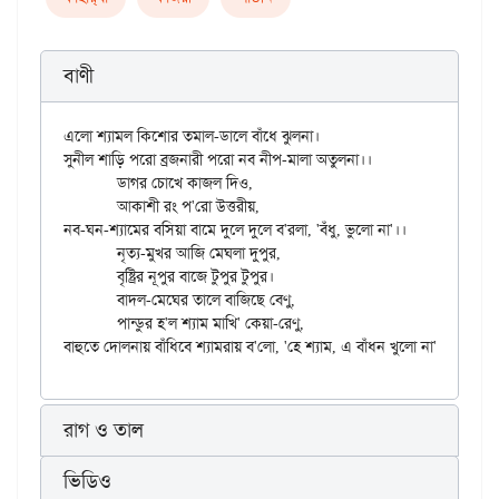
বাণী
এলো শ্যামল কিশোর তমাল-ডালে বাঁধে ঝুলনা।

সুনীল শাড়ি পরো ব্রজনারী পরো নব নীপ-মালা অতুলনা।।

	ডাগর চোখে কাজল দিও,

	আকাশী রং প'রো উত্তরীয়,

নব-ঘন-শ্যামের বসিয়া বামে দুলে দুলে ব'রলা, 'বঁধু, ভুলো না'।।

	নৃত্য-মুখর আজি মেঘলা দুপুর,

	বৃষ্ট্রির নূপুর বাজে টুপুর টুপুর।

	বাদল-মেঘের তালে বাজিছে বেণু,

	পান্ডুর হ'ল শ্যাম মাখি' কেয়া-রেণু,

রাগ ও তাল
ভিডিও