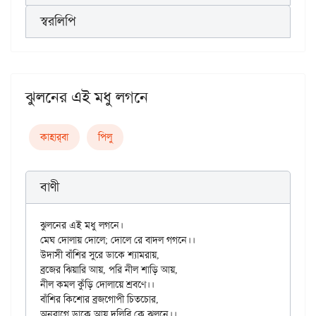
স্বরলিপি
ঝুলনের এই মধু লগনে
কাহার্‌বা
পিলু
বাণী
ঝুলনের এই মধু লগনে।

মেঘ দোলায় দোলে; দোলে রে বাদল গগনে।।

উদাসী বাঁশির সুরে ডাকে শ্যামরায়,

ব্রজের ঝিয়ারি আয়, পরি নীল শাড়ি আয়,

নীল কমল কুঁড়ি দোলায়ে শ্রবণে।।

বাঁশির কিশোর ব্রজগোপী চিতচোর,

অনুরাগে ডাকে আয় দুলিবি কে ঝুলনে।।
