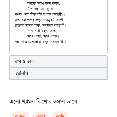
	ঝলকে অরুণ বদন-কমল,

	নীল-পদ্ম নয়ন যুগল

দশরথ-সুত সীতাপতি তপবন বনচারী।।

সত্য ধর্ম পালক-প্রভু, রাজমুকট-ত্যাগী

রত্নাকর শাসক অরু, অনুজকে অনুরাগী।

	শিলা সতী অহল্যা ত্রাতা,

	জগৎ-পূজ্য, জগৎ-পাতা।

রাগ ও তাল
স্বরলিপি
এলো শ্যামল কিশোর তমাল-ডালে
কাহার্‌বা
কাজরী
লাউনি