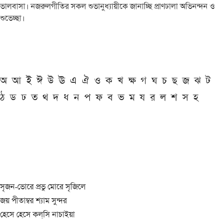
ভালবাসা। নজরুলগীতির সকল শুভানুধ্যায়ীকে জানাচ্ছি প্রাণঢালা অভিনন্দন ও
শুভেচ্ছা।
অ
আ
ই
ঈ
উ
ঊ
এ
ঐ
ও
ক
খ
ক্ষ
গ
ঘ
চ
ছ
জ
ঝ
ট
ঠ
ড
ঢ
ত
থ
দ
ধ
ন
প
ফ
ব
ভ
ম
য
র
ল
শ
স
হ
সৃজন-ভোরে প্রভু মোরে সৃজিলে
জয় পীতাম্বর শ্যাম সুন্দর
হেসে হেসে কল্‌সি নাচাইয়া