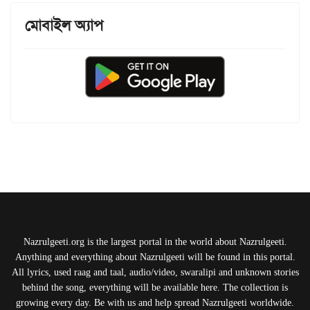
মোবাইল অ্যাপ
Nazrulgeeti.org is the largest portal in the world about Nazrulgeeti.
Anything and everything about Nazrulgeeti will be found in this portal.
All lyrics, used raag and taal, audio/video, swaralipi and unknown stories
behind the song, everything will be available here. The collection is
growing every day. Be with us and help spread Nazrulgeeti worldwide.