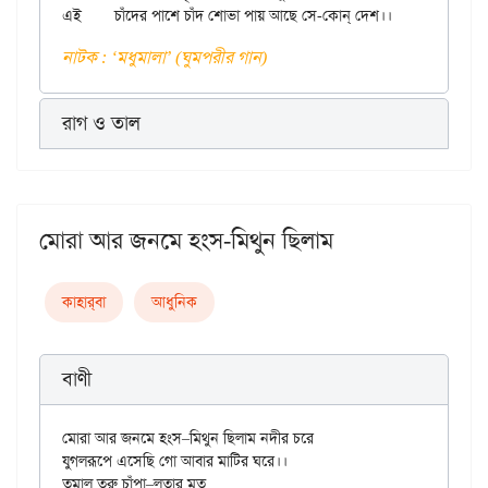
নাটক : ‘মধুমালা’ (ঘুমপরীর গান)
রাগ ও তাল
মোরা আর জনমে হংস-মিথুন ছিলাম
কাহার্‌বা
আধুনিক
বাণী
মোরা আর জনমে হংস–মিথুন ছিলাম নদীর চরে

যুগলরূপে এসেছি গো আবার মাটির ঘরে।।

তমাল তরু চাঁপা–লতার মত
