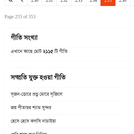
250
251
252
253
254
255
256
Page 255 of 353
গীতি সংখ্যা
এখানে আছে মোট
২১১৫
টি গীতি
সম্প্রতি যুক্ত হওয়া গীতি
সৃজন-ভোরে প্রভু মোরে সৃজিলে
জয় পীতাম্বর শ্যাম সুন্দর
হেসে হেসে কল্‌সি নাচাইয়া