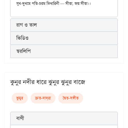
রাগ ও তাল
ভিডিও
স্বরলিপি
কুনুর নদীর ধারে ঝুনুর ঝুনুর বাজে
ঝুমুর
দ্রুত-দাদ্‌রা
দ্বৈত-সঙ্গীত
বাণী