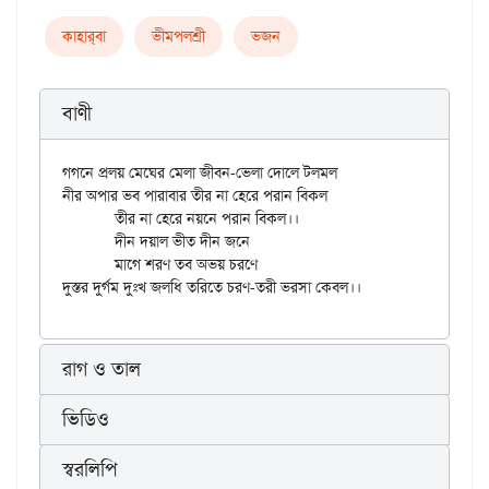
কাহার্‌বা
ভীমপলশ্রী
ভজন
বাণী
গগনে প্রলয় মেঘের মেলা জীবন-ভেলা দোলে টলমল

নীর অপার ভব পারাবার তীর না হেরে পরান বিকল

	তীর না হেরে নয়নে পরান বিকল।।

	দীন দয়াল ভীত দীন জনে

	মাগে শরণ তব অভয় চরণে

রাগ ও তাল
ভিডিও
স্বরলিপি