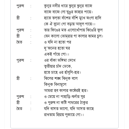
পুরুষ	:	কুনুর নদীর ধারে ঝুনুর ঝুনুর বাজে

		বাজে বাজে লো ঘুঙুর কাহার পায়ে।

স্ত্রী	:	হাতে তল্‌তা বাঁশের বাঁশি মুখে জংলা হাসি

		কে ঐ বুনো গো বড়ায় আদুল গায়ে।।

পুরুষ	:	তার ফিঙের মত এলোখোঁপায় ঝিঙেরি ফুল

স্ত্রী	:	যেন কালো ভোম্‌রার গা কালার ঝামর চুল।

দ্বৈত	:	ও যদি না হতো পর

		দু’জনের হতো ঘর

		একই গাঁয়ে গো।।

পুরুষ	:	ওর বাঁকা ভঙ্গিমা দেখে

		তৃতীয়ার চাঁদ ডেকে,

		হতে চাহে ওর হাঁসুলি-হার।

স্ত্রী	:	ঝিলের শঙ্খ ঝিনুক বলে

		কিনুক বিনামূলে

		আমরা হব কালার কণ্ঠেরই হার।

পুরুষ	:	ও মেয়ে না পাহাড়ি-ঝর্নার সুর

স্ত্রী	:	ও পুরুষ না কষ্টি পাথরের ঠাকুর

দ্বৈত	:	যদি বাসত ভালো, যদি আসত কাছে
