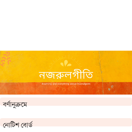
বর্ণানুক্রমে
নোটিশ বোর্ড