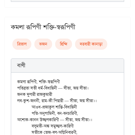
কমলা রূপিণী শক্তি-স্বরূপিণী
ত্রিতাল
ভজন
হিন্দি
দরবারী কানাড়া
বাণী
কমলা রূপিণী, শক্তি-স্বরূপিণী

পতিব্রতা সতী ধর্ম-বিধায়িনী — সীতা, জয় সীতা।

জনক দুলারী রাজকুমারী

লব-কুশ-জননী, রাম-কী পিয়ারী — সীতা, জয় সীতা।।

	আওধ-প্রজাকুল শান্তি-বিধায়িনী

	পতি-অনুগামিনী, বন-বনচারিণী,

অশোক-কানন উজ্জ্বলকারিণী — সীতা, জয় সীতা।।

	বসুমতী-অঙ্ক সমুজ্জ্বল-কারিণী

	সতীকে তেজ-বল-অগ্নিনিবারণী,
