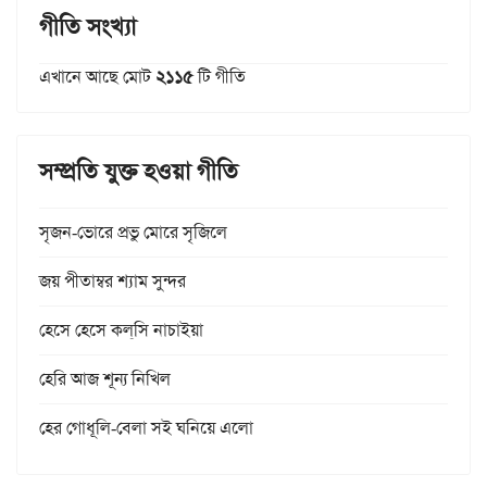
গীতি সংখ্যা
এখানে আছে মোট
২১১৫
টি গীতি
সম্প্রতি যুক্ত হওয়া গীতি
সৃজন-ভোরে প্রভু মোরে সৃজিলে
জয় পীতাম্বর শ্যাম সুন্দর
হেসে হেসে কল্‌সি নাচাইয়া
হেরি আজ শূন্য নিখিল
হের গোধূলি-বেলা সই ঘনিয়ে এলো