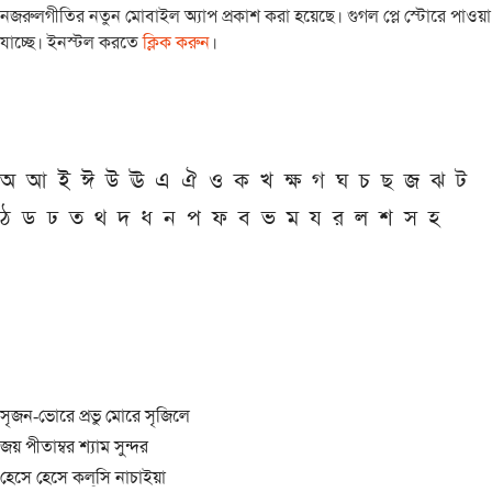
নজরুলগীতির নতুন মোবাইল অ্যাপ প্রকাশ করা হয়েছে। গুগল প্লে স্টোরে পাওয়া
যাচ্ছে। ইনস্টল করতে
ক্লিক করুন
।
অ
আ
ই
ঈ
উ
ঊ
এ
ঐ
ও
ক
খ
ক্ষ
গ
ঘ
চ
ছ
জ
ঝ
ট
ঠ
ড
ঢ
ত
থ
দ
ধ
ন
প
ফ
ব
ভ
ম
য
র
ল
শ
স
হ
সৃজন-ভোরে প্রভু মোরে সৃজিলে
জয় পীতাম্বর শ্যাম সুন্দর
হেসে হেসে কল্‌সি নাচাইয়া