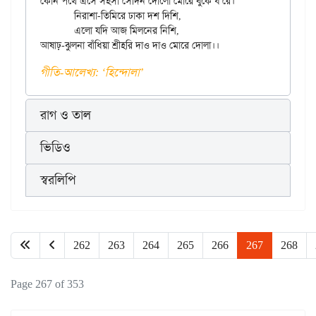
কোন পথে এসে সহসা সেদিন দোলো মোরে বুকে ধ'রে।

	নিরাশা-তিমিরে ঢাকা দশ দিশি,

	এলো যদি আজ মিলনের নিশি,

গীতি-আলেখ্য: ‌‘হিন্দোলা’
রাগ ও তাল
ভিডিও
স্বরলিপি
262
263
264
265
266
267
268
Page 267 of 353