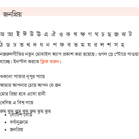
জনপ্রিয়
অ
আ
ই
ঈ
উ
ঊ
এ
ঐ
ও
ক
খ
ক্ষ
গ
ঘ
চ
ছ
জ
ঝ
ট
ঠ
ড
ঢ
ত
থ
দ
ধ
ন
প
ফ
ব
ভ
ম
য
র
ল
শ
স
হ
নজরুলগীতির নতুন মোবাইল অ্যাপ প্রকাশ করা হয়েছে। গুগল প্লে স্টোরে পাওয়া
যাচ্ছে। ইনস্টল করতে
ক্লিক করুন
।
শুকনো পাতার নূপুর পায়ে
আমার আপনার চেয়ে আপন যে জন
মোর প্রিয়া হবে এসো রানী
খেলিছ এ বিশ্ব লয়ে
রুম্ ঝুম্ ঝুম্ ঝুম্ রুম্ ঝুম্ ঝুম্
নোটিশ বোর্ড
বর্ণানুক্রমে
জনপ্রিয়