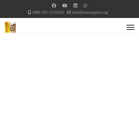
+880 191 1219362
info@nazrulgeeti.org