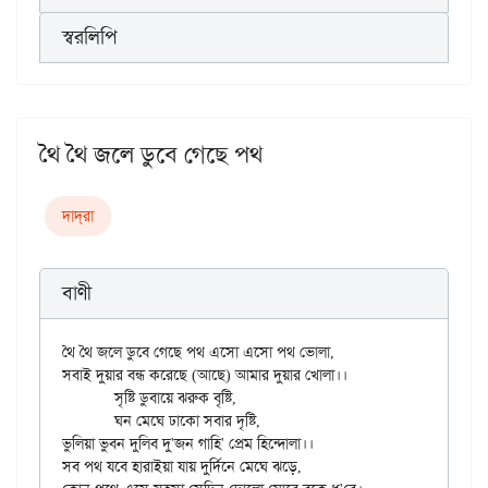
স্বরলিপি
থৈ থৈ জলে ডুবে গেছে পথ
দাদ্‌রা
বাণী
থৈ থৈ জলে ডুবে গেছে পথ এসো এসো পথ ভোলা,

সবাই দুয়ার বন্ধ করেছে (আছে) আমার দুয়ার খোলা।।

	সৃষ্টি ডুবায়ে ঝরুক বৃষ্টি,

	ঘন মেঘে ঢাকো সবার দৃষ্টি,

ভুলিয়া ভুবন দুলিব দু'জন গাহি' প্রেম হিন্দোলা।।

সব পথ যবে হারাইয়া যায় দুর্দিনে মেঘে ঝড়ে,
