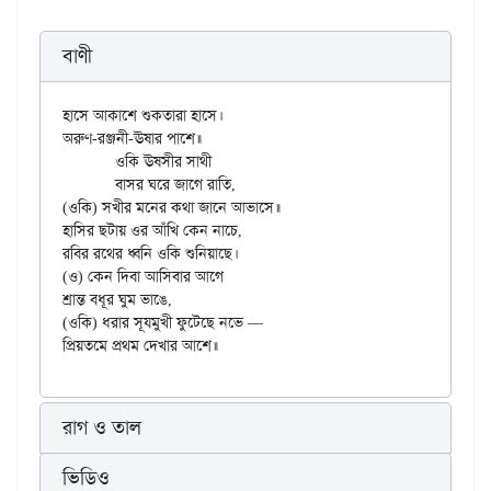
বাণী
হাসে আকাশে শুকতারা হাসে।

অরুণ-রঞ্জনী-ঊষার পাশে॥

	ওকি ঊষসীর সাথী

	বাসর ঘরে জাগে রাতি,

(ওকি) সখীর মনের কথা জানে আভাসে॥

হাসির ছটায় ওর আঁখি কেন নাচে,

রবির রথের ধ্বনি ওকি শুনিয়াছে।

(ও) কেন দিবা আসিবার আগে

শ্রান্ত বধূর ঘুম ভাঙে,

(ওকি) ধরার সূযমুখী ফুটেছে নভে —

রাগ ও তাল
ভিডিও