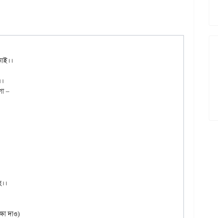
াই।।

।

ো –

।।

ষা দাও)
