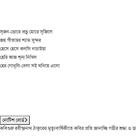
সৃজন-ভোরে প্রভু মোরে সৃজিলে
জয় পীতাম্বর শ্যাম সুন্দর
হেসে হেসে কল্‌সি নাচাইয়া
হেরি আজ শূন্য নিখিল
হের গোধূলি-বেলা সই ঘনিয়ে এলো
নোটিশ বোর্ড
কবিগুরু রবীন্দ্রনাথ ঠাকুরের মৃত্যুবার্ষিকীতে কবির প্রতি জানাচ্ছি গভীর শ্রদ্ধ