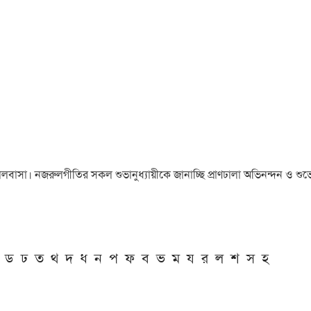
া ও ভালবাসা। নজরুলগীতির সকল শুভানুধ্যায়ীকে জানাচ্ছি প্রাণঢালা অভিনন্দন ও শুভে
ড
ঢ
ত
থ
দ
ধ
ন
প
ফ
ব
ভ
ম
য
র
ল
শ
স
হ