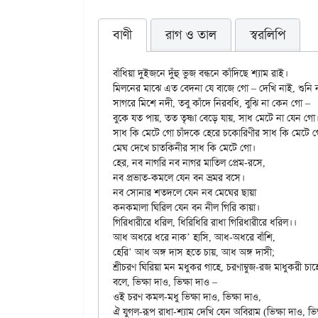
বাণী
রাগ ও তাল
স্বরলিপি
বাঁধিয়া দুইজনে দুঁহু ভুজ বন্ধনে কাঁদিছে শ্যাম রাই।

মিলনের মাঝে এত বেদনা যে বাজে গো – দেখি নাই, শুনি ন
সাগরে মিশে নদী, তবু কাঁদে নিরবধি, বুঝি না কেন গো –

বুকে যত পায়, তত তৃষ্ণা বেড়ে যায়, সাধ মেটে না যেন গো।
সাধ কি মেটে গো চাঁদকে হেরে চকোরিণীর সাধ কি মেটে গ
মেঘ দেখে চাতকিনীর সাধ কি মেটে গো।

হের, নব নাগরি নব নাগর মাতিল প্রেম-রসে,

নব প্রভাত-কমলে যেন বন ভ্রমর বসে।

নব সোনার শতদলে যেন নব মেঘের ছায়া

কনকমালা ঘিরিল যেন বন নীল গিরি কায়া।

গিরিধারীরে ধরিল, ধিরিধিরি রাধা গিরিধারীরে ধরিল।।

আধ অধরে ধরে নাক’ হাসি, আধ-অধরে বাঁশি,

হেরি’ আধ অঙ্গ দাস হতে চায়, আধ অঙ্গ দাসী;

শ্রীচরণ ঘিরিয়া মন মধুকর গাহে, চরণাম্বুজ-রজ মাধুকরী চাহে
বলে, ভিক্ষা দাও, ভিক্ষা দাও –

ওই চরণ কমল-মধু ভিক্ষা দাও, ভিক্ষা দাও,

ঐ যুগল-রূপ রাধা-শ্যাম দেখি যেন অবিরাম (ভিক্ষা দাও, ভিক্