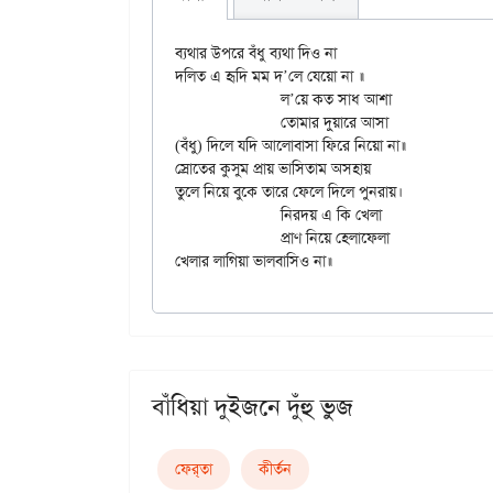
ব্যথার উপরে বঁধু ব্যথা দিও না

দলিত এ হৃদি মম দ’লে যেয়ো না ॥

		ল’য়ে কত সাধ আশা

		তোমার দুয়ারে আসা

(বঁধু) দিলে যদি আলোবাসা ফিরে নিয়ো না॥

স্রোতের কুসুম প্রায় ভাসিতাম অসহায়

তুলে নিয়ে বুকে তারে ফেলে দিলে পুনরায়।

		নিরদয় এ কি খেলা

		প্রাণ নিয়ে হেলাফেলা

বাঁধিয়া দুইজনে দুঁহু ভুজ
ফের্‌তা
কীর্তন