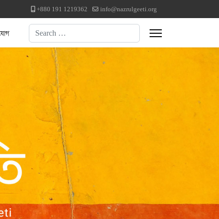
+880 191 1219362
info@nazrulgeeti.org
Search
যোগ