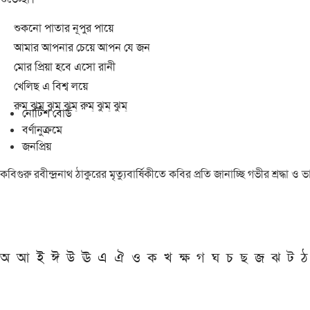
শুকনো পাতার নূপুর পায়ে
আমার আপনার চেয়ে আপন যে জন
মোর প্রিয়া হবে এসো রানী
খেলিছ এ বিশ্ব লয়ে
রুম্ ঝুম্ ঝুম্ ঝুম্ রুম্ ঝুম্ ঝুম্
নোটিশ বোর্ড
বর্ণানুক্রমে
জনপ্রিয়
কবিগুরু রবীন্দ্রনাথ ঠাকুরের মৃত্যুবার্ষিকীতে কবির প্রতি জানাচ্ছি গভীর শ্রদ্ধ
অ
আ
ই
ঈ
উ
ঊ
এ
ঐ
ও
ক
খ
ক্ষ
গ
ঘ
চ
ছ
জ
ঝ
ট
ঠ