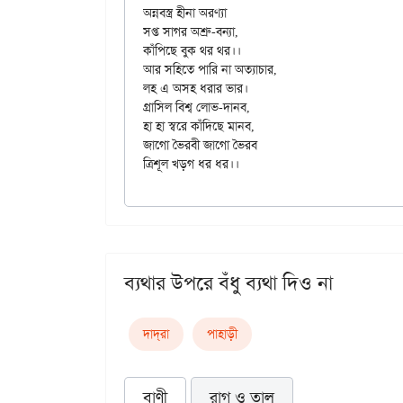
অন্নবস্ত্র হীনা অরণ্যা

সপ্ত সাগর অশ্রু-বন্যা,

কাঁপিছে বুক থর থর।।

আর সহিতে পারি না অত্যাচার,

লহ এ অসহ ধরার ভার।

গ্রাসিল বিশ্ব লোভ-দানব,

হা হা স্বরে কাঁদিছে মানব,

জাগো ভৈরবী জাগো ভৈরব

ব্যথার উপরে বঁধু ব্যথা দিও না
দাদ্‌রা
পাহাড়ী
বাণী
রাগ ও তাল