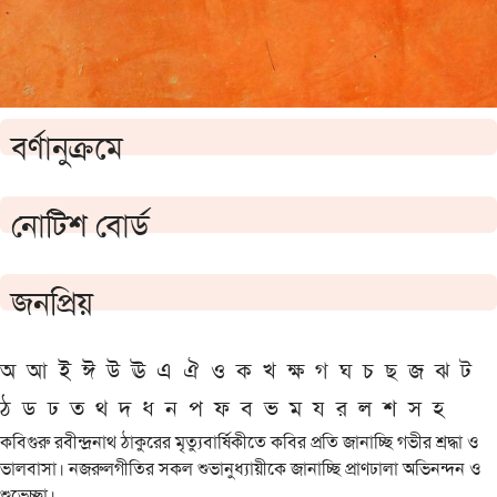
বর্ণানুক্রমে
নোটিশ বোর্ড
জনপ্রিয়
অ
আ
ই
ঈ
উ
ঊ
এ
ঐ
ও
ক
খ
ক্ষ
গ
ঘ
চ
ছ
জ
ঝ
ট
ঠ
ড
ঢ
ত
থ
দ
ধ
ন
প
ফ
ব
ভ
ম
য
র
ল
শ
স
হ
কবিগুরু রবীন্দ্রনাথ ঠাকুরের মৃত্যুবার্ষিকীতে কবির প্রতি জানাচ্ছি গভীর শ্রদ্ধা ও
ভালবাসা। নজরুলগীতির সকল শুভানুধ্যায়ীকে জানাচ্ছি প্রাণঢালা অভিনন্দন ও
শুভেচ্ছা।