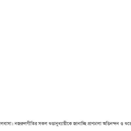
া ও ভালবাসা। নজরুলগীতির সকল শুভানুধ্যায়ীকে জানাচ্ছি প্রাণঢালা অভিনন্দন ও শুভে