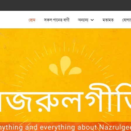
হোম
সকল গানের বাণী
অন্যান্য
মতামত
যোগা