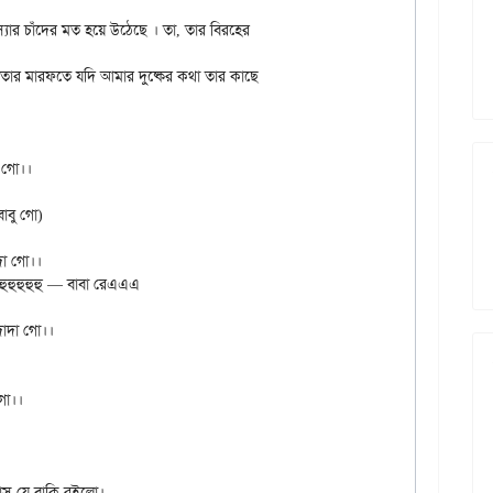
্যার চাঁদের মত হয়ে উঠেছে । তা, তার বিরহের

ি। তোর মারফতে যদি আমার দুষ্কের কথা তার কাছে

গো।।

াবু গো)

দা গো।।

দাদা গো।।

ো।।

মাস যে বাকি রইলো।
