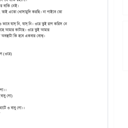
র বাকি নেই।

, তাই এতো খোসামুদি করছি। না গাইবে তো

িরহে আমার কাটছে। ওরে তুই আমার

অবস্থাটা কি হবে একবার বোঝ্‌।

লে (ওরে)

গো।।

াবু গো)

াটে ও বাবু গো।।


