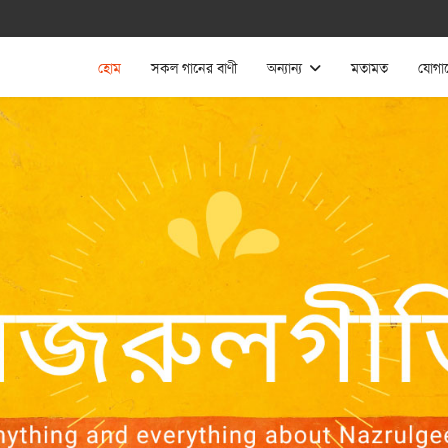
হোম
সকল গানের বাণী
অন্যান্য
মতামত
যোগা