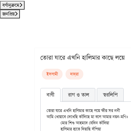
বর্ণানুক্রমে
জনপ্রিয়
তোরা যারে এখনি হালিমার কাছে লয়ে
ইসলামী
দাদ্‌রা
বাণী
রাগ ও তাল
স্বরলিপি
তোরা যারে এখনি হালিমার কাছে লয়ে ক্ষীর সর ননী

আমি খোয়াবে দেখেছি কাঁদিছে মা বলে আমার নয়ন-মণি॥

	মোর শিশু আহমদে যেদিন কাঁদিয়া

	হালিমার হাতে দিয়াছি সঁপিয়া
