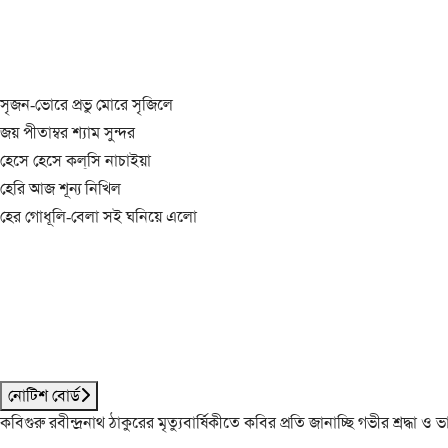
সৃজন-ভোরে প্রভু মোরে সৃজিলে
জয় পীতাম্বর শ্যাম সুন্দর
হেসে হেসে কল্‌সি নাচাইয়া
হেরি আজ শূন্য নিখিল
হের গোধূলি-বেলা সই ঘনিয়ে এলো
নোটিশ বোর্ড
কবিগুরু রবীন্দ্রনাথ ঠাকুরের মৃত্যুবার্ষিকীতে কবির প্রতি জানাচ্ছি গভীর শ্রদ্ধ