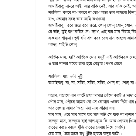
জামাইবাবু: না-রে ভাই, আর বাকি নেই, আর বাকি নেই, আ
শ্যালিকা: বলবে না? বলবে না তো? আহা ভাল লাগলো কিনা
যাও, তোমার সঙ্গে আর আমি কখখনো ...

জামাইবাবু : ওরে ওরে ওরে ওরে, শোন্‌ শোন্‌ শোন্‌ শোন্‌, ও ভাবে যাস্‌ নি, যাস্‌ নি। ওরে তুই রাগ করিস নে

রে ভাই, তুই রাগ করিস নে। দ্যাখ, এই বার মাস বিরহে ব
একমাত্র শান্ত্বনা। তুই যদি রাগ করে চলে যাস তাহলে আমার 
আচ্ছা, গাইছি শোন্‌।

কার্তিক মাস, হ্যাঁ? কার্তিকে মোর ময়ূরী এই কার্তিককে ফে
ও তার দাদার ঘরের রাধা হয়ে বেড়ায় পেখম মেলে

শ্যালিকা: যাঃ, ভারি দুষ্টু!

জামাইবাবু: না, না, সত্যি, সত্যি, সত্যি, শোন্‌ না, শোন্‌ না।

অঘ্রাণ, অঘ্রাণে ধান কাটে চাষা আমার কেঁদে কাটে ও দাদা 
পৌষ মাস, পৌষে আমার বৌ সে কোথায় গুড়ের পিঠা খায় (ব
আর হেথায় আমার জিহ্বা দিয়া নাল ঝরিয়া যায়

মাঘ মাস, ওরে মাঘ মাসে যার মাগ নাই সে যাক না শ্মশান ঘ
ফাল্গুন মাস, ফাল্গুনে ছাই ডাল-নুনে কি মেটে প্রেমের খিদে
হাতের কাছে কাকে খুঁজি রাতের বেলায় নিদে (আমি)
