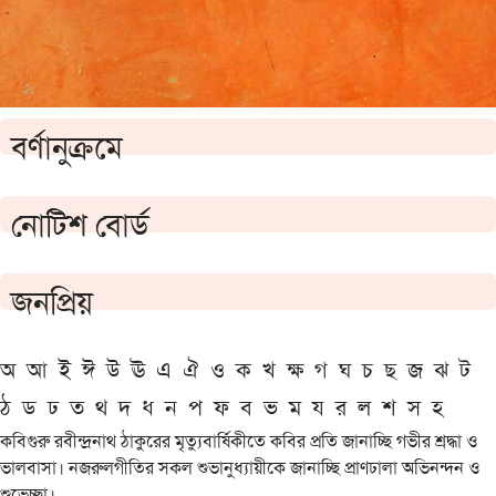
বর্ণানুক্রমে
নোটিশ বোর্ড
জনপ্রিয়
অ
আ
ই
ঈ
উ
ঊ
এ
ঐ
ও
ক
খ
ক্ষ
গ
ঘ
চ
ছ
জ
ঝ
ট
ঠ
ড
ঢ
ত
থ
দ
ধ
ন
প
ফ
ব
ভ
ম
য
র
ল
শ
স
হ
কবিগুরু রবীন্দ্রনাথ ঠাকুরের মৃত্যুবার্ষিকীতে কবির প্রতি জানাচ্ছি গভীর শ্রদ্ধা ও
ভালবাসা। নজরুলগীতির সকল শুভানুধ্যায়ীকে জানাচ্ছি প্রাণঢালা অভিনন্দন ও
শুভেচ্ছা।