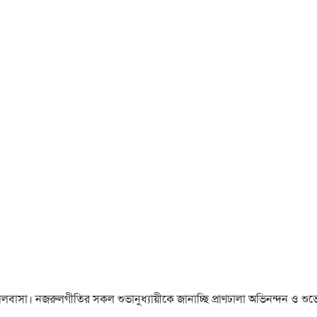
া ও ভালবাসা। নজরুলগীতির সকল শুভানুধ্যায়ীকে জানাচ্ছি প্রাণঢালা অভিনন্দন ও শুভে