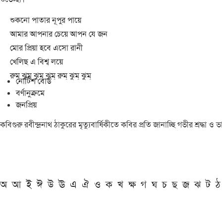
শুকনো পাতার নূপুর পায়ে
আমার আপনার চেয়ে আপন যে জন
মোর প্রিয়া হবে এসো রানী
খেলিছ এ বিশ্ব লয়ে
রুম্ ঝুম্ ঝুম্ ঝুম্ রুম্ ঝুম্ ঝুম্
নোটিশ বোর্ড
বর্ণানুক্রমে
জনপ্রিয়
কবিগুরু রবীন্দ্রনাথ ঠাকুরের মৃত্যুবার্ষিকীতে কবির প্রতি জানাচ্ছি গভীর শ্রদ্ধ
অ
আ
ই
ঈ
উ
ঊ
এ
ঐ
ও
ক
খ
ক্ষ
গ
ঘ
চ
ছ
জ
ঝ
ট
ঠ