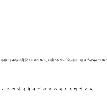
া ও ভালবাসা। নজরুলগীতির সকল শুভানুধ্যায়ীকে জানাচ্ছি প্রাণঢালা অভিনন্দন ও শুভে
ড
ঢ
ত
থ
দ
ধ
ন
প
ফ
ব
ভ
ম
য
র
ল
শ
স
হ