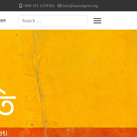
+880 191 1219362
info@nazrulgeeti.org
Search
যোগ