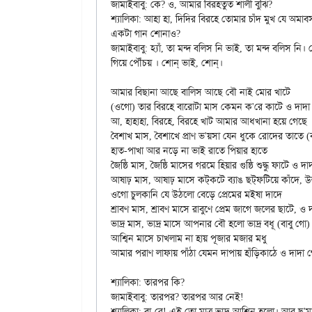
জামাইবাবু: কে? ও, আমার বিরহতুত শালী বুঝি?

শ্যালিকা: আহা হা, দিদির বিরহে তোমার চাঁদ মুখ যে অমাবস
একটা গান শোনাও?

জামাইবাবু: হ্যাঁ, তা মন্দ বলিস নি ভাই, তা মন্দ বলিস ন
গিয়ে পৌঁচয় । শোন্‌ ভাই, শোন্‌।

আমার বিছানা আছে বালিস আছে বৌ নাই মোর খাটে

(ওগো) তার বিরহে বারোটা মাস কেমন ক'রে কাটে ও দাদা 
আ, হাহাহা, বিরহে, বিরহে খাট আমার আধখানা হয়ে গেছে

বৈশাখ মাস, বৈশাখে প্রাণ ভ'য়সা যেন ধুকে রোদের তাতে (ব
হাত-পাখা আর নড়ে না ভাই রাতে পিয়ার হাতে

জৈষ্ঠি মাস, জৈষ্ঠি মাসের গরমে হিয়ার গুষ্ঠি শুদ্ধু ফাটে ও দা
আষাঢ় মাস, আষাঢ় মাসে কট্‌কটে ব্যাঙ ছট্‌ফটিয়ে কাঁদে, উহুহুহুহুহু — বাবা রেএএএ

ওগো চুলকানি যে উঠলো বেড়ে প্রেমের মইষা দাদে

শ্রাবণ মাস, শ্রাবণ মাসে রাবুণে প্রেম জাগে জলের ছাটে, ও 
ভাদ্র মাস, ভাদ্র মাসে আপনার বৌ হলো ভাদ্র বধূ (বাবু গো)

আশ্বিন মাসে চাখলাম না হায় পূজার মজার মধু

আমার পরাণ লাফায় পাঁঠা যেমন দাপায় হাঁড়িকাঠে ও দাদা গ
শ্যালিকা: তারপর কি?

জামাইবাবু: তারপর? তারপর আর নেই!

শ্যালিকা: বা-রে! এই তো মাত্র ভাদ্র-আশ্বিন হলো। আর ছ'