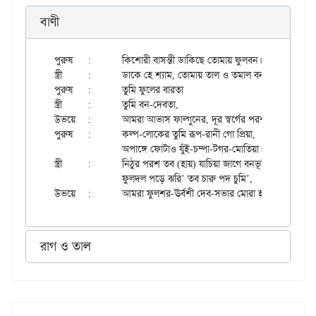
বাণী
পুরুষ	:	কিশোরী বাসন্তী ডাকিছে তোমায় ফুলবন।

স্ত্রী	:	ডাকে হে শ্যাম, তোমায় তাল ও তমাল বন শন্ শন্।।

পুরুষ	:	তুমি ফুলের বারতা

স্ত্রী	:	তুমি বন-দেবতা,

উভয়ে	:	আমরা আভাস ফাল্গুনের, দূর স্বর্গের পরশন।।

পুরুষ	:	কল্প-লোকের তুমি রূপ-রানী গো প্রিয়া,

		অপাঙ্গে ফোটাও যুঁই-চম্পা-টগর-মোতিয়া।

স্ত্রী	:	নিঠুর পরশ তব (হায়) যাচিয়া জাগে বনভূমি

		ফুলদল পড়ে ঝরি’ তব চারু পদ চুমি’,

রাগ ও তাল