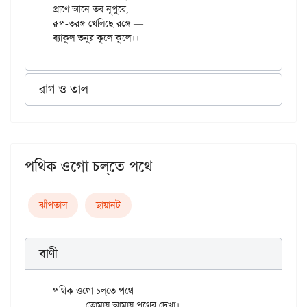
প্রাণে আনে তব নূপুরে,

রূপ-তরঙ্গ খেলিছে রঙ্গে —

রাগ ও তাল
পথিক ওগো চল্‌তে পথে
ঝাঁপতাল
ছায়ানট
বাণী
পথিক ওগো চল্‌তে পথে

	তোমায় আমায় পথের দেখা।
