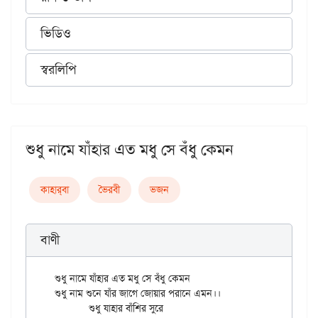
ভিডিও
স্বরলিপি
শুধু নামে যাঁহার এত মধু সে বঁধু কেমন
কাহার্‌বা
ভৈরবী
ভজন
বাণী
শুধু নামে যাঁহার এত মধু সে বঁধু কেমন

শুধু নাম শুনে যাঁর জাগে জোয়ার পরানে এমন।।

	শুধু যাহার বাঁশির সুরে
