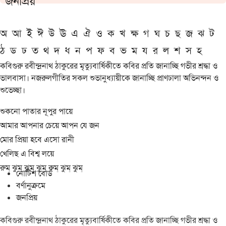
জনপ্রিয়
অ
আ
ই
ঈ
উ
ঊ
এ
ঐ
ও
ক
খ
ক্ষ
গ
ঘ
চ
ছ
জ
ঝ
ট
ঠ
ড
ঢ
ত
থ
দ
ধ
ন
প
ফ
ব
ভ
ম
য
র
ল
শ
স
হ
কবিগুরু রবীন্দ্রনাথ ঠাকুরের মৃত্যুবার্ষিকীতে কবির প্রতি জানাচ্ছি গভীর শ্রদ্ধা ও
ভালবাসা। নজরুলগীতির সকল শুভানুধ্যায়ীকে জানাচ্ছি প্রাণঢালা অভিনন্দন ও
শুভেচ্ছা।
শুকনো পাতার নূপুর পায়ে
আমার আপনার চেয়ে আপন যে জন
মোর প্রিয়া হবে এসো রানী
খেলিছ এ বিশ্ব লয়ে
রুম্ ঝুম্ ঝুম্ ঝুম্ রুম্ ঝুম্ ঝুম্
নোটিশ বোর্ড
বর্ণানুক্রমে
জনপ্রিয়
কবিগুরু রবীন্দ্রনাথ ঠাকুরের মৃত্যুবার্ষিকীতে কবির প্রতি জানাচ্ছি গভীর শ্রদ্ধা ও