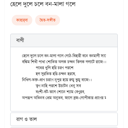
হেলে দুলে চলে বন-মালা গলে
কাহার্‌বা
দ্বৈত-সঙ্গীত
বাণী
হেলে দুলে চলে বন-মালা গলে গোঠ-বিহারী বনে বনমালী সাজে।

বঙ্কিম শিখী পাখা শোভিত অলক চন্দন তিলক ললাটে রাজে।।

	পথের ধুলি হরি চরণ পরশে

	হল সুরভিত হরি-চন্দন হরষে,

নিখিল-ভক্ত-প্রাণ চরণে নূপুর হয়ে রুমু ঝুমু বাজে।।

	তৃণ নাহি পরশে উচাটন ধেনু সব

	বংশী-বট-তলে শোনে শ্যাম বেণুরব,

রাগ ও তাল