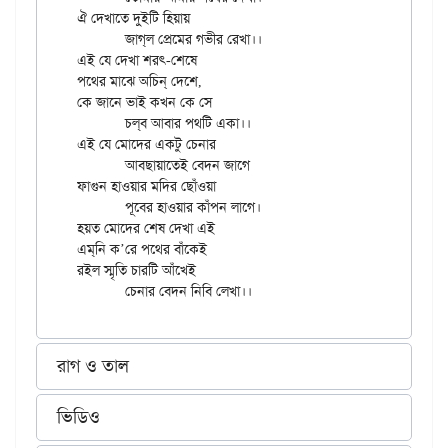
ঐ দেখাতে দুইটি হিয়ায়

	জাগ্‌ল প্রেমের গভীর রেখা।।

এই যে দেখা শরৎ-শেষে

পথের মাঝে অচিন্‌ দেশে,

কে জানে ভাই কখন কে সে

	চল্‌ব আবার পথটি একা।।

এই যে মোদের একটু চেনার

	আবছায়াতেই বেদন জাগে

ফাগুন হাওয়ার মদির ছোঁওয়া

	পূবের হাওয়ার কাঁপন লাগে।

হয়ত মোদের শেষ দেখা এই

এম্‌নি ক’রে পথের বাঁকেই

রইল স্মৃতি চারটি আঁখেই

রাগ ও তাল
ভিডিও