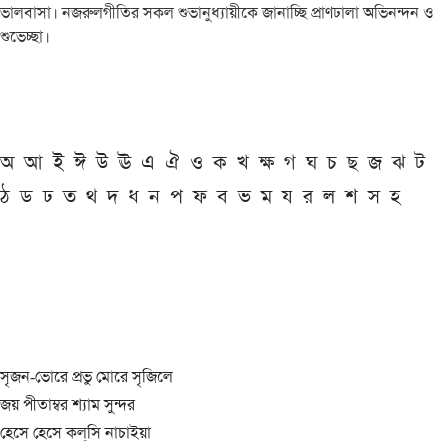
ভালবাসা। নজরুলগীতির সকল শুভানুধ্যায়ীকে জানাচ্ছি প্রাণঢালা অভিনন্দন ও
শুভেচ্ছা।
অ
আ
ই
ঈ
উ
ঊ
এ
ঐ
ও
ক
খ
ক্ষ
গ
ঘ
চ
ছ
জ
ঝ
ট
ঠ
ড
ঢ
ত
থ
দ
ধ
ন
প
ফ
ব
ভ
ম
য
র
ল
শ
স
হ
সৃজন-ভোরে প্রভু মোরে সৃজিলে
জয় পীতাম্বর শ্যাম সুন্দর
হেসে হেসে কল্‌সি নাচাইয়া