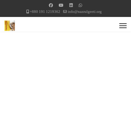
+880 191 1219362
info@nazrulgeeti.org