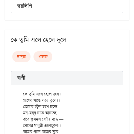
স্বরলিপি
কে তুমি এলে হেলে দুলে
দাদ্‌রা
খাম্বাজ
বাণী
কে তুমি এলে হেলে দুলে।

প্রাণের গাঙে লহর তুলে।।

তোমার চটুল চরণ ছন্দে

মন-ময়ূর নাচে আনন্দে,

ঝরে ফুলদল বেণীর বন্ধে —

মেঘের মাধুরী এলোচুলে।।

আমার গানে আমার সুরে
