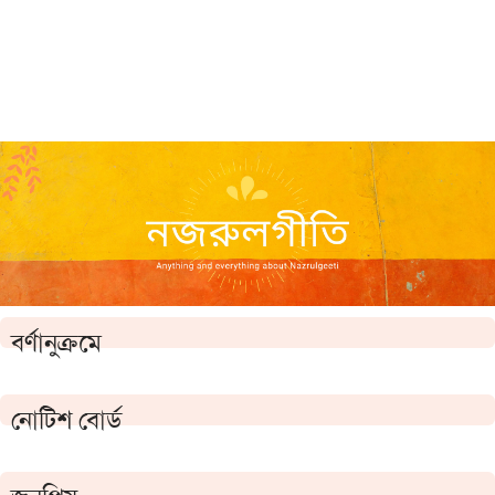
বর্ণানুক্রমে
নোটিশ বোর্ড