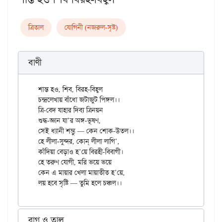
ত্রিতাল
যোগিনী (নজরুল-সৃষ্ট)
বাণী
শান্ত হও, শিব, বিরহ-বিহ্বল

চন্দ্রলেখায় বাঁধো জটাজুট পিঙ্গল।।

ত্রি-বেদ যাহার দিব্য ত্রিনয়ন

শুদ্ধ-জ্ঞান যা’র অঙ্গ-ভূষণ,

সেই ধ্যানী শম্ভু — কেন শোক-উতল।।

হে লীলা-সুন্দর, কোন্ লীলা লাগি’,

কাঁদিয়া বেড়াও হ’য়ে বিরহী-বিবাগী।

হে তরুণ যোগী, মরি ভয়ে ভয়ে

কেন এ মায়ার খেলা মায়াতীত হ’য়ে,

রাগ ও তাল