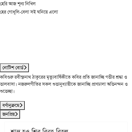
হেরি আজ শূন্য নিখিল
হের গোধূলি-বেলা সই ঘনিয়ে এলো
নোটিশ বোর্ড
কবিগুরু রবীন্দ্রনাথ ঠাকুরের মৃত্যুবার্ষিকীতে কবির প্রতি জানাচ্ছি গভীর শ্রদ্ধা ও
ভালবাসা। নজরুলগীতির সকল শুভানুধ্যায়ীকে জানাচ্ছি প্রাণঢালা অভিনন্দন ও
শুভেচ্ছা।
বর্ণানুক্রমে
জনপ্রিয়
শান্ত হও শিব বিরহ-বিহ্বল