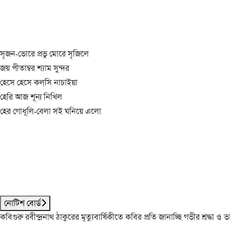
সৃজন-ভোরে প্রভু মোরে সৃজিলে
জয় পীতাম্বর শ্যাম সুন্দর
হেসে হেসে কল্‌সি নাচাইয়া
হেরি আজ শূন্য নিখিল
হের গোধূলি-বেলা সই ঘনিয়ে এলো
নোটিশ বোর্ড
কবিগুরু রবীন্দ্রনাথ ঠাকুরের মৃত্যুবার্ষিকীতে কবির প্রতি জানাচ্ছি গভীর শ্রদ্ধ