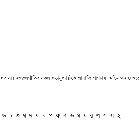
া ও ভালবাসা। নজরুলগীতির সকল শুভানুধ্যায়ীকে জানাচ্ছি প্রাণঢালা অভিনন্দন ও শুভে
ড
ঢ
ত
থ
দ
ধ
ন
প
ফ
ব
ভ
ম
য
র
ল
শ
স
হ