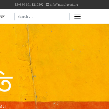
+880 191 1219362
info@nazrulgeeti.org
Search
যোগ