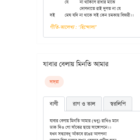
	যে	না থাকিলে রাধার মাঝে

		দোলনাতে রাই দুলত না যে

গীতি-আলেখ্য : ‌‘হিন্দোলা’
যাবার বেলায় মিনতি আমার
দাদ্‌রা
বাণী
রাগ ও তাল
স্বরলিপি
যাবার বেলায় মিনতি আমার (শুধু) রাখিও মনে

ডাক দিও গো সাঁঝের ছায়ে সাঙ্গোপনে।।

যখন সন্ধ্যাবধূ আঁকবে রঙের আলপনা
