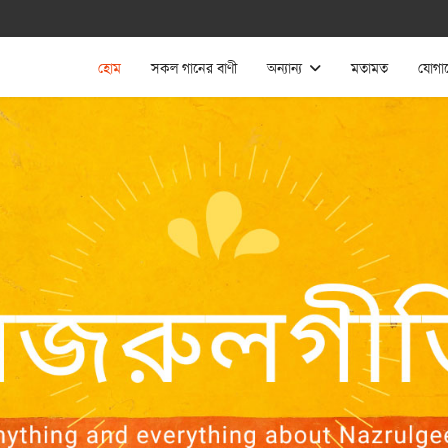
হোম
সকল গানের বাণী
অন্যান্য
মতামত
যোগা