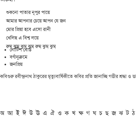
শুকনো পাতার নূপুর পায়ে
আমার আপনার চেয়ে আপন যে জন
মোর প্রিয়া হবে এসো রানী
খেলিছ এ বিশ্ব লয়ে
রুম্ ঝুম্ ঝুম্ ঝুম্ রুম্ ঝুম্ ঝুম্
নোটিশ বোর্ড
বর্ণানুক্রমে
জনপ্রিয়
কবিগুরু রবীন্দ্রনাথ ঠাকুরের মৃত্যুবার্ষিকীতে কবির প্রতি জানাচ্ছি গভীর শ্রদ্ধ
অ
আ
ই
ঈ
উ
ঊ
এ
ঐ
ও
ক
খ
ক্ষ
গ
ঘ
চ
ছ
জ
ঝ
ট
ঠ