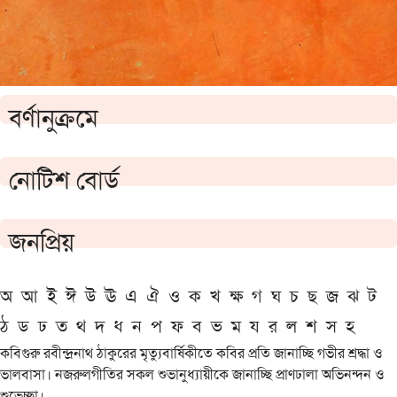
বর্ণানুক্রমে
নোটিশ বোর্ড
জনপ্রিয়
অ
আ
ই
ঈ
উ
ঊ
এ
ঐ
ও
ক
খ
ক্ষ
গ
ঘ
চ
ছ
জ
ঝ
ট
ঠ
ড
ঢ
ত
থ
দ
ধ
ন
প
ফ
ব
ভ
ম
য
র
ল
শ
স
হ
কবিগুরু রবীন্দ্রনাথ ঠাকুরের মৃত্যুবার্ষিকীতে কবির প্রতি জানাচ্ছি গভীর শ্রদ্ধা ও
ভালবাসা। নজরুলগীতির সকল শুভানুধ্যায়ীকে জানাচ্ছি প্রাণঢালা অভিনন্দন ও
শুভেচ্ছা।