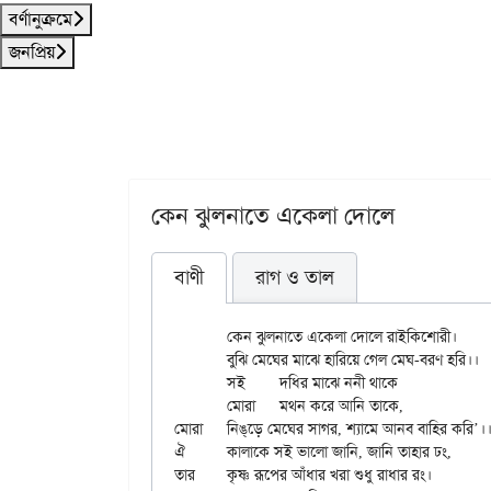
বর্ণানুক্রমে
জনপ্রিয়
কেন ঝুলনাতে একেলা দোলে
বাণী
রাগ ও তাল
	কেন ঝুলনাতে একেলা দোলে রাইকিশোরী।

	বুঝি মেঘের মাঝে হারিয়ে গেল মেঘ-বরণ হরি।।

	সই	দধির মাঝে ননী থাকে

	মোরা	মথন করে আনি তাকে,

মোরা	নিঙ্‌ড়ে মেঘের সাগর, শ্যামে আনব বাহির করি’।।

ঐ	কালাকে সই ভালো জানি, জানি তাহার ঢং,

তার	কৃষ্ণ রূপের আঁধার খরা শুধু রাধার রং।
