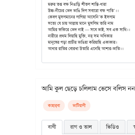
মরুর তপ্ত বক্ষ নিঙাড়ি শীতল শান্তি-ধারা

উচ্চ-নীচের ভেদ ভাঙি দিল সবারো বক্ষ পাতি’।।

কেবল মুসলমানের লাগিয়া আসেনি’ক ইসলাম

সত্যে যে চায় আল্লায় মানে মুসলিম তারি নাম

আমির ফকিরে ভেদ নাই — সবে ভাই, সব এক সাথি।।

নারীরে প্রথম দিয়াছি মুক্তি, নর্‌ সম অধিকার

মানুষের গড়া প্রাচীর ভাঙিয়া করিয়াছি একাকার।

আমি কুল ছেড়ে চলিলাম ভেসে বলিস নন
কাহার্‌বা
ভাটিয়ালী
বাণী
রাগ ও তাল
ভিডিও