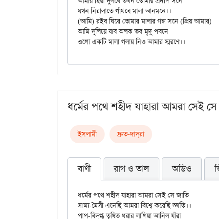
আমার হিয়া দুলবে তখন তোমার প্রদীপ সনে

যখন নিরালাতে গাঁথবে মালা আনমনে।।

(আমি) রইব ঘিরে তোমার মালার গন্ধ সনে (প্রিয় আমার)

আমি দুলিয়ে যাব অলক তব মৃদু পবনে

ধর্মের পথে শহীদ যাহারা আমরা সেই সে
ইসলামী
দ্রুত-দাদ্‌রা
বাণী
রাগ ও তাল
অডিও
ভ
ধর্মের পথে শহীদ যাহারা আমরা সেই সে জাতি

সাম্য-মৈত্রী এনেছি আমরা বিশ্বে করেছি জ্ঞাতি।।

পাপ-বিদগ্ধ তৃষিত ধরার লাগিয়া আনিল যাঁরা
