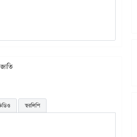
 জাতি
িডিও
স্বরলিপি