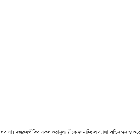
া ও ভালবাসা। নজরুলগীতির সকল শুভানুধ্যায়ীকে জানাচ্ছি প্রাণঢালা অভিনন্দন ও শুভে