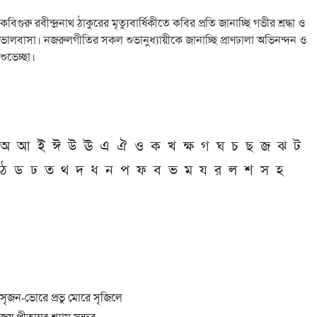
কবিগুরু রবীন্দ্রনাথ ঠাকুরের মৃত্যুবার্ষিকীতে কবির প্রতি জানাচ্ছি গভীর শ্রদ্ধা ও
ভালবাসা। নজরুলগীতির সকল শুভানুধ্যায়ীকে জানাচ্ছি প্রাণঢালা অভিনন্দন ও
শুভেচ্ছা।
অ
আ
ই
ঈ
উ
ঊ
এ
ঐ
ও
ক
খ
ক্ষ
গ
ঘ
চ
ছ
জ
ঝ
ট
ঠ
ড
ঢ
ত
থ
দ
ধ
ন
প
ফ
ব
ভ
ম
য
র
ল
শ
স
হ
সৃজন-ভোরে প্রভু মোরে সৃজিলে