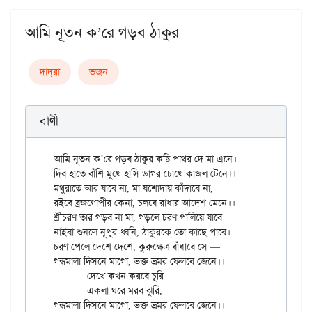
আমি নূতন ক’রে গড়ব ঠাকুর
দাদ্‌রা
ভজন
বাণী
আমি নূতন ক’রে গড়ব ঠাকুর কষ্টি পাথর দে মা এনে।

দিব হাতে বাঁশি মুখে হাসি ডাগর চোখে কাজল টেনে।।

মথুরাতে আর যাবে না, মা যশোদায় কাঁদাবে না,

রইবে ব্রজগোপীর কেনা, চলবে রাধার আদেশ মেনে।।

শ্রীচরণ তার গড়ব না মা, গড়লে চরণ পালিয়ে যাবে

নাইবা শুনলে নূপুর-ধ্বনি, ঠাকুরকে তো কাছে পাবে।

চরণ পেলে দেশে দেশে, কুরুক্ষেত্র বাঁধাবে সে —

গন্ধমালা দিসনে মাগো, ভক্ত ভ্রমর ফেলবে জেনে।।

	দেখে কখন করবে চুরি

	একলা ঘরে মরব ঝুরি,
