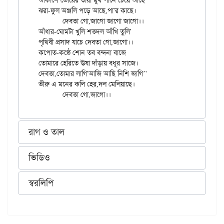
আকাশে ভোরের তারা মুখ পানে চেয়ে আছে

ঝরা-ফুল অঞ্জলি পড়ে আছে,পা'র কাছে।

	দেবতা গো,জাগো জাগো জাগো।।

আঁধার-ঘোমটা খুলি শতদল আঁখি তুলি'

পৃথিবী প্রসাদ যাচে দেবতা গো,জাগো।।

কপোত-কণ্ঠে শোন তব বন্দনা বাজে

তোমারে হেরিতে ঊষা দাঁড়ায় বধূর সাজে।

দেবতা,তোমার লাগি'আজি আছি নিশি জাগি’'

ভীরু এ মনের কলি হের,দল মেলিয়াছে।

রাগ ও তাল
ভিডিও
স্বরলিপি