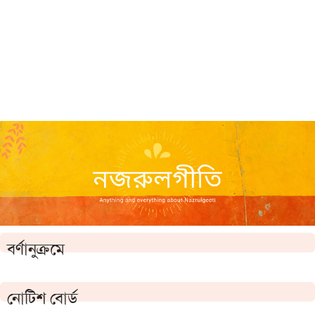
বর্ণানুক্রমে
নোটিশ বোর্ড