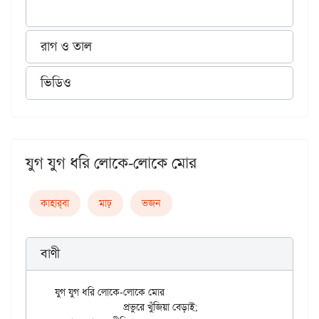
রাগ ও তাল
ভিডিও
যুগ যুগ ধরি লোকে-লোকে মোর
কাহার্‌বা
মাঢ়
ভজন
বাণী
যুগ যুগ ধরি লোকে-লোকে মোর

		প্রভুরে খুঁজিয়া বেড়াই;
