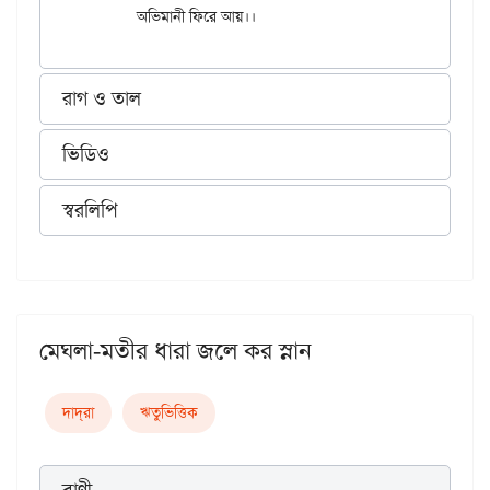
রাগ ও তাল
ভিডিও
স্বরলিপি
মেঘলা-মতীর ধারা জলে কর স্নান
দাদ্‌রা
ঋতুভিত্তিক