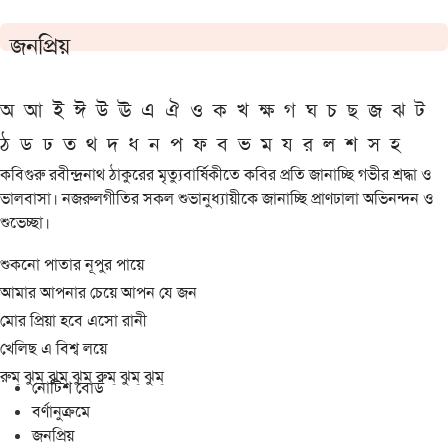
জনপ্রিয়
অ
আ
ই
ঈ
উ
ঊ
এ
ঐ
ও
ক
খ
ক্ষ
গ
ঘ
চ
ছ
জ
ঝ
ট
ঠ
ড
ঢ
ত
থ
দ
ধ
ন
প
ফ
ব
ভ
ম
য
র
ল
শ
স
হ
কবিগুরু রবীন্দ্রনাথ ঠাকুরের মৃত্যুবার্ষিকীতে কবির প্রতি জানাচ্ছি গভীর শ্রদ্ধা ও
ভালবাসা। নজরুলগীতির সকল শুভানুধ্যায়ীকে জানাচ্ছি প্রাণঢালা অভিনন্দন ও
শুভেচ্ছা।
শুকনো পাতার নূপুর পায়ে
আমার আপনার চেয়ে আপন যে জন
মোর প্রিয়া হবে এসো রানী
খেলিছ এ বিশ্ব লয়ে
রুম্ ঝুম্ ঝুম্ ঝুম্ রুম্ ঝুম্ ঝুম্
নোটিশ বোর্ড
বর্ণানুক্রমে
জনপ্রিয়