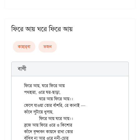
ফিরে আয় ঘরে ফিরে আয়
কাহার্‌বা
ভজন
বাণী
ফিরে আয়, ঘরে ফিরে আয়

পথহারা, ওরে ঘর-ছাড়া,

	ঘরে আয় ফিরে আয়।।

ফেলে যাওয়া তোর বাঁশরি, রে কানাই —

কাঁদে লুটায়ে ধুলায়,

	ফিরে আয় ঘরে আয়।।

ব্রজে আয় ফিরে ওরে ও কিশোর

কাঁদে বৃন্দাবন কায়দে রাখা তোর

বাঁধিব না আর ওরে ননী-চোর
