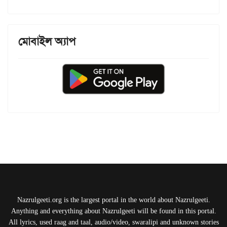
মোবাইল অ্যাপ
Nazrulgeeti.org is the largest portal in the world about Nazrulgeeti.
Anything and everything about Nazrulgeeti will be found in this portal.
All lyrics, used raag and taal, audio/video, swaralipi and unknown stories