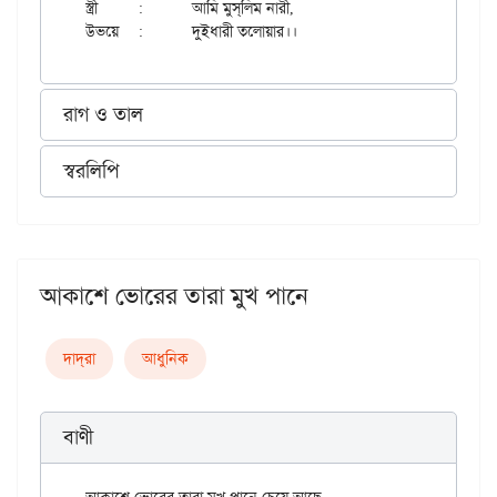
স্ত্রী	:	আমি মুস্‌লিম নারী,

রাগ ও তাল
স্বরলিপি
আকাশে ভোরের তারা মুখ পানে
দাদ্‌রা
আধুনিক
বাণী