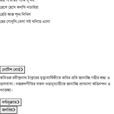
জয় পীতাম্বর শ্যাম সুন্দর
হেসে হেসে কল্‌সি নাচাইয়া
হেরি আজ শূন্য নিখিল
হের গোধূলি-বেলা সই ঘনিয়ে এলো
নোটিশ বোর্ড
কবিগুরু রবীন্দ্রনাথ ঠাকুরের মৃত্যুবার্ষিকীতে কবির প্রতি জানাচ্ছি গভীর শ্রদ্ধা ও
ভালবাসা। নজরুলগীতির সকল শুভানুধ্যায়ীকে জানাচ্ছি প্রাণঢালা অভিনন্দন ও
শুভেচ্ছা।
বর্ণানুক্রমে
জনপ্রিয়