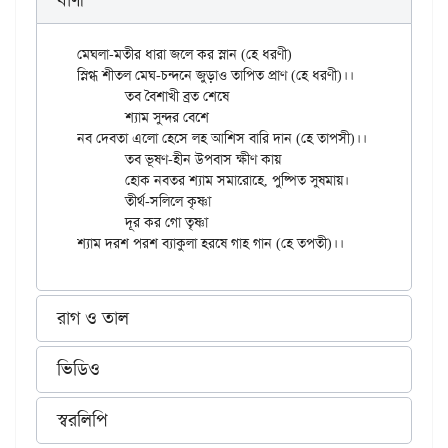
বাণী
মেঘলা-মতীর ধারা জলে কর স্নান (হে ধরণী)

স্নিগ্ধ শীতল মেঘ-চন্দনে জুড়াও তাপিত প্রাণ (হে ধরণী)।।

	তব বৈশাখী ব্রত শেষে

	শ্যাম সুন্দর বেশে

নব দেবতা এলো হেসে লহ আশিস বারি দান (হে তাপসী)।।

	তব ভূষণ-হীন উপবাস ক্ষীণ কায়

	হোক নবতর শ্যাম সমারোহে, পুষ্পিত সুষমায়।

	তীর্থ-সলিলে কৃষ্ণা

	দূর কর গো তৃষ্ণা

রাগ ও তাল
ভিডিও
স্বরলিপি