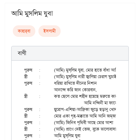
আমি মুসলিম যুবা
কাহার্‌বা
ইসলামী
বাণী
পুরুষ	:	(আমি) মুস্‌লিম যুবা, মোর হাতে বাঁধা আলির জুল্‌ফিকার।

স্ত্রী	:	(আমি) মুস্‌লিম নারী জ্বালিয়া চেরাগ ঘুচাই অন্ধকার।।

পুরুষ	:	ধরিয়া রাখিতে দীনের নিশান

		আনন্দে করি জান কোরবান,

স্ত্রী	:	কত ছেলে মোর শহীদ হয়েছে মরুতে কারাবালার।

				আমি নন্দিনী মা ফাতেমার।।

পুরুষ	:	য়ুরোপ-এশিয়া-আফ্রিকা জুড়ে ছড়ানু খোদার বাণী,

স্ত্রী	:	মোর একা গৃহ-মক্কাতে আমি আনি জম্‌জম্‌ পানি।

পুরুষ	:	(আমি) জিনিব পৃথিবী আছে মোর আশা

স্ত্রী	:	(আমি) প্রাণে দেই তেজ, বুকে ভালোবাসা,

পুরুষ	:	আমি মুস্‌লিম যুবা
