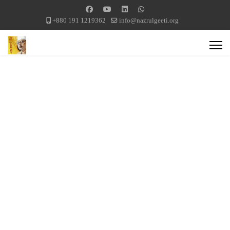
+880 191 1219362
info@nazrulgeeti.org