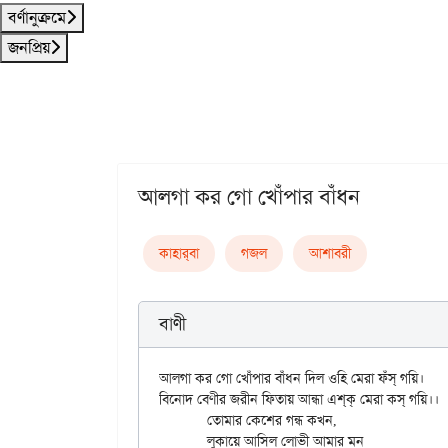
বর্ণানুক্রমে
জনপ্রিয়
আলগা কর গো খোঁপার বাঁধন
কাহার্‌বা
গজল
আশাবরী
বাণী
আলগা কর গো খোঁপার বাঁধন দিল ওহি মেরা ফঁস্‌ গয়ি।

বিনোদ বেণীর জরীন ফিতায় আন্ধা এশ্‌ক্‌ মেরা কস্‌ গয়ি।।

	তোমার কেশের গন্ধ কখন,

	লুকায়ে আসিল লোভী আমার মন
