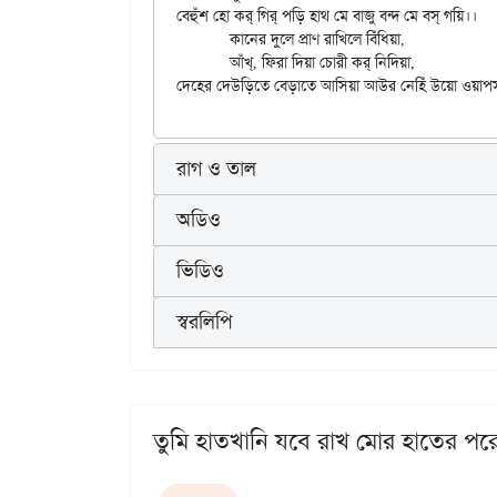
বেহুঁশ হো কর্‌ গির্‌ পড়ি হাথ মে বাজু বন্দ মে বস্‌ গয়ি।।

	কানের দুলে প্রাণ রাখিলে বিঁধিয়া,

	আঁখ্‌, ফিরা দিয়া চোরী কর্‌ নিদিয়া,

রাগ ও তাল
অডিও
ভিডিও
স্বরলিপি
তুমি হাতখানি যবে রাখ মোর হাতের পর