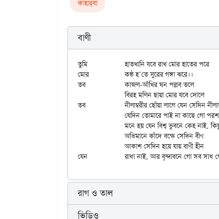
কাহার্‌বা
বাণী
তুমি		হাতখানি যবে রাখ মোর হাতের পরে

মোর		কণ্ঠ হ’তে সুরের গঙ্গা ঝরে।।

তব		কাজল-আঁখির ঘন পল্লব তলে

		বিরহ মলিন ছায়া মোর যবে দোলে

তব		নীলাম্বরীর ছোঁয়া লাগে যেন সেদিন নীলাম্বরে।।

		যেদিন তোমারে পাই না কাছে গো পরশন নাহি পাই,

		মনে হয় যেন বিশ্ব ভুবনে কেহ নাই, কিছু নাই।

		অভিমানে কাঁদে বক্ষে সেদিন বীণ

		আকাশ সেদিন হয়ে যায় বাণী হীন

রাগ ও তাল
ভিডিও