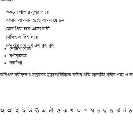
শুকনো পাতার নূপুর পায়ে
আমার আপনার চেয়ে আপন যে জন
মোর প্রিয়া হবে এসো রানী
খেলিছ এ বিশ্ব লয়ে
রুম্ ঝুম্ ঝুম্ ঝুম্ রুম্ ঝুম্ ঝুম্
নোটিশ বোর্ড
বর্ণানুক্রমে
জনপ্রিয়
কবিগুরু রবীন্দ্রনাথ ঠাকুরের মৃত্যুবার্ষিকীতে কবির প্রতি জানাচ্ছি গভীর শ্রদ্ধ
অ
আ
ই
ঈ
উ
ঊ
এ
ঐ
ও
ক
খ
ক্ষ
গ
ঘ
চ
ছ
জ
ঝ
ট
ঠ