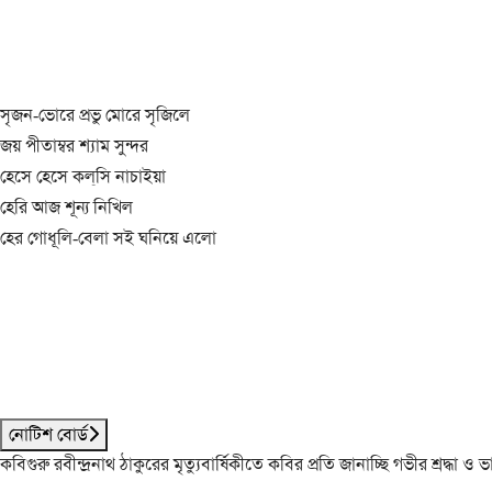
সৃজন-ভোরে প্রভু মোরে সৃজিলে
জয় পীতাম্বর শ্যাম সুন্দর
হেসে হেসে কল্‌সি নাচাইয়া
হেরি আজ শূন্য নিখিল
হের গোধূলি-বেলা সই ঘনিয়ে এলো
নোটিশ বোর্ড
কবিগুরু রবীন্দ্রনাথ ঠাকুরের মৃত্যুবার্ষিকীতে কবির প্রতি জানাচ্ছি গভীর শ্রদ্ধ