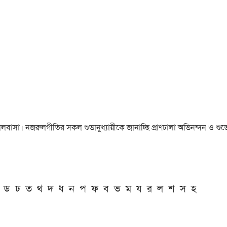
া ও ভালবাসা। নজরুলগীতির সকল শুভানুধ্যায়ীকে জানাচ্ছি প্রাণঢালা অভিনন্দন ও শুভে
ড
ঢ
ত
থ
দ
ধ
ন
প
ফ
ব
ভ
ম
য
র
ল
শ
স
হ