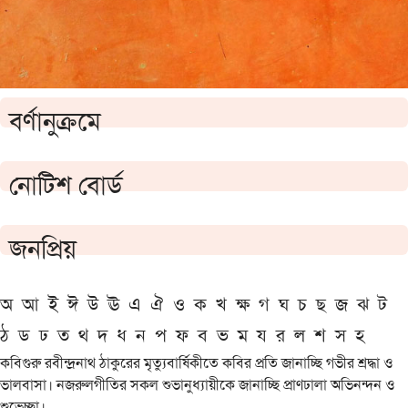
বর্ণানুক্রমে
নোটিশ বোর্ড
জনপ্রিয়
অ
আ
ই
ঈ
উ
ঊ
এ
ঐ
ও
ক
খ
ক্ষ
গ
ঘ
চ
ছ
জ
ঝ
ট
ঠ
ড
ঢ
ত
থ
দ
ধ
ন
প
ফ
ব
ভ
ম
য
র
ল
শ
স
হ
কবিগুরু রবীন্দ্রনাথ ঠাকুরের মৃত্যুবার্ষিকীতে কবির প্রতি জানাচ্ছি গভীর শ্রদ্ধা ও
ভালবাসা। নজরুলগীতির সকল শুভানুধ্যায়ীকে জানাচ্ছি প্রাণঢালা অভিনন্দন ও
শুভেচ্ছা।