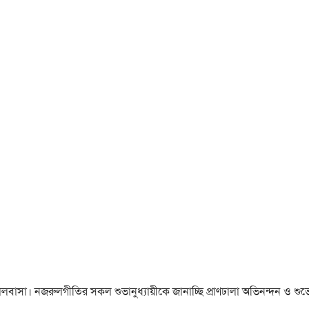
া ও ভালবাসা। নজরুলগীতির সকল শুভানুধ্যায়ীকে জানাচ্ছি প্রাণঢালা অভিনন্দন ও শুভে