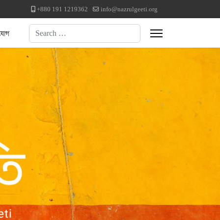
+880 191 1219362
info@nazrulgeeti.org
Search
যোগ