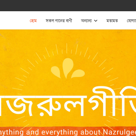
হোম
সকল গানের বাণী
অন্যান্য
মতামত
যোগা