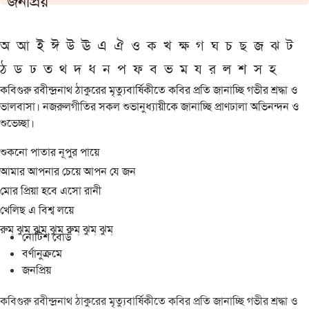
জনপ্রিয়
অ
আ
ই
ঈ
উ
ঊ
এ
ঐ
ও
ক
খ
ক্ষ
গ
ঘ
চ
ছ
জ
ঝ
ট
ঠ
ড
ঢ
ত
থ
দ
ধ
ন
প
ফ
ব
ভ
ম
য
র
ল
শ
স
হ
কবিগুরু রবীন্দ্রনাথ ঠাকুরের মৃত্যুবার্ষিকীতে কবির প্রতি জানাচ্ছি গভীর শ্রদ্ধা ও
ভালবাসা। নজরুলগীতির সকল শুভানুধ্যায়ীকে জানাচ্ছি প্রাণঢালা অভিনন্দন ও
শুভেচ্ছা।
শুকনো পাতার নূপুর পায়ে
আমার আপনার চেয়ে আপন যে জন
মোর প্রিয়া হবে এসো রানী
খেলিছ এ বিশ্ব লয়ে
রুম্ ঝুম্ ঝুম্ ঝুম্ রুম্ ঝুম্ ঝুম্
নোটিশ বোর্ড
বর্ণানুক্রমে
জনপ্রিয়
কবিগুরু রবীন্দ্রনাথ ঠাকুরের মৃত্যুবার্ষিকীতে কবির প্রতি জানাচ্ছি গভীর শ্রদ্ধা ও