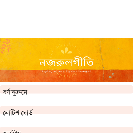
বর্ণানুক্রমে
নোটিশ বোর্ড