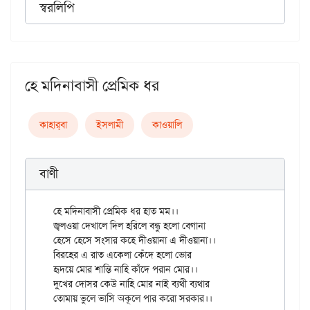
স্বরলিপি
হে মদিনাবাসী প্রেমিক ধর
কাহার্‌বা
ইসলামী
কাওয়ালি
বাণী
হে মদিনাবাসী প্রেমিক ধর হাত মম।।

জ্বলওয়া দেখালে দিল হরিলে বন্ধু হলো বেগানা

হেসে হেসে সংসার কহে দীওয়ানা এ দীওয়ানা।।

বিরহের এ রাত একেলা কেঁদে হলো ভোর

হৃদয়ে মোর শান্তি নাহি কাঁদে পরান মোর।।

দুখের দোসর কেউ নাহি মোর নাই ব্যথী ব্যথার
