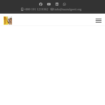
+880 191 1219362
info@nazrulgeeti.org