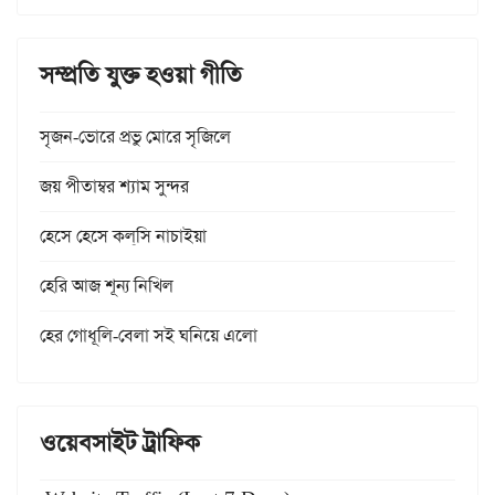
সম্প্রতি যুক্ত হওয়া গীতি
সৃজন-ভোরে প্রভু মোরে সৃজিলে
জয় পীতাম্বর শ্যাম সুন্দর
হেসে হেসে কল্‌সি নাচাইয়া
হেরি আজ শূন্য নিখিল
হের গোধূলি-বেলা সই ঘনিয়ে এলো
ওয়েবসাইট ট্রাফিক