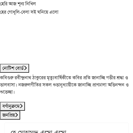
হেরি আজ শূন্য নিখিল
হের গোধূলি-বেলা সই ঘনিয়ে এলো
নোটিশ বোর্ড
কবিগুরু রবীন্দ্রনাথ ঠাকুরের মৃত্যুবার্ষিকীতে কবির প্রতি জানাচ্ছি গভীর শ্রদ্ধা ও
ভালবাসা। নজরুলগীতির সকল শুভানুধ্যায়ীকে জানাচ্ছি প্রাণঢালা অভিনন্দন ও
শুভেচ্ছা।
বর্ণানুক্রমে
জনপ্রিয়
হে মোহাম্মদ এসো এসো