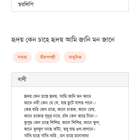
স্বরলিপি
হৃদয় কেন চাহে হৃদয় আমি জানি মন জানে
দাদ্‌রা
ভীমপলশ্রী
আধুনিক
বাণী
হৃদয় কেন চাহে হৃদয়, আমি জানি মন জানে

জানে নদী কেন যে সে, যায় ছুটে সাগর পানে।।

কেহ বারি কেন চাহে, জানে চাতক, জানে মেঘ,

জানে চকোর সুদূর নভে, চাঁদ কেন তারে টানে।।

কুসুম কেন চাহে শিশির, জানে শিশির, জানে ফুল,

জানে বুলবুল আছে কাঁটা, তবু যায় গুল-বাগানে।

আঁখি চাহে আঁখি-বারি , মন চাহে মনোব্যথা
