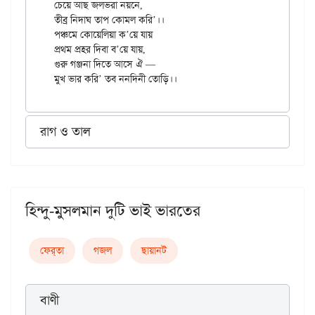
চেয়ে আছ জলভরা নয়নে,

তীব্র নিদাঘ তাপ কোমল করি’।।

পঞ্চমে কোয়েলিয়া ক’য়ে যায়

প্রথম প্রহর দিবা ব’য়ে যায়,

গুরু গঞ্জনা দিতে আসে ঐ —

রাগ ও তাল
হিন্দু-মুসলমান দুটি ভাই ভারতের
ফের্‌তা
গজল
ছায়ানট
বাণী