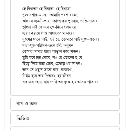
হে বিধাতা! হে বিধাতা! হে বিধাতা!

দুঃখ-শোক-মাঝে, তোমারি পরশ রাজে,

কাঁদায়ে জননী-প্রায়, কোলে কর পুনরায়, শান্তি-দাতা।।

ভুলিয়া যাই হে যবে সুখ-দিনে তোমারে

স্মরণ করায়ে দাও আঘাতের মাঝারে।

দুঃখের মাঝে তাই, হরি হে, তোমারে পাই দুঃখ-ত্রাতা।।

দারা-সুত-পরিজন-রূপে হরি, অনুখন

তোমার আমার মাঝে আড়াল করে সৃজন।

তুমি যবে চাহ মোরে, লও হে তোদের হ’রে

ছিঁড়ে দিয়ে মায়া-ডোর, ক্রোড়ে ধর আপন।

ভক্ত সে প্রহ্লাদ ডাকে যবে ‘নারায়ণ’,

নির্মম হয়ে তার পিতারও হর জীবন।

রাগ ও তাল
ভিডিও