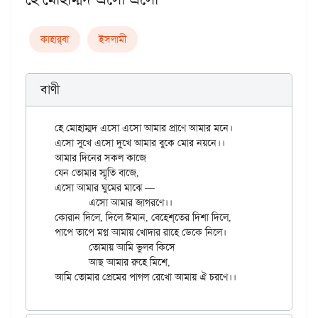
কাহার্‌বা
ইসলামী
বাণী
হে মোহাম্মদ এসো এসো আমার প্রাণে আমার মনে।

এসো সুখে এসো দুখে আমার বুকে মোর নয়নে।।

আমার দিনের সকল কাজে

যেন তোমার স্মৃতি বাজে,

এসো আমার ঘুমের মাঝে —

	এসো আমার জাগরণে।।

কোরান দিলে, দিলে ঈমান, বেহেশ্‌তের দিশা দিলে,

পাপে তাপে মগ্ন আমায় খোদার রাহে ডেকে নিলে।

	তোমায় আমি ভুলব কিসে

	আছ আমার রুহে মিশে,
