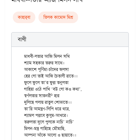
কাহার্‌বা
তিলক কামোদ মিশ্র
বাণী
মাধবী-লতার আজি মিলন সখি

শ্যাম সহকার তরুর সাথে।

আকাশে পূর্ণিমা-চাঁদের জলসা

হের গো তাই আজি চৈতালী রাতে।।

ফুলে ফুলে তা’র ফুল্ল তনুলতা

গাহিয়া ওঠে পাখি ‘বউ গো কও কথা’,

১
স্বর্ণলতার সাতনরী
 হার

দুলিছে গলায় রাতুল শোভাতে।।

তা’রি আমন্ত্রণ-লিপি থরে থরে,

শ্যামল পল্লবে কুসুম-আখরে।

তরুলতা দুলে পুলকে নাচি’ নাচি’

মিলন-মন্ত্র গাহিছে মৌমাছি,
