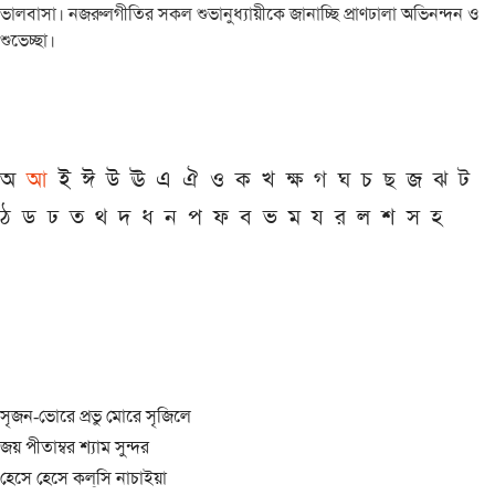
ভালবাসা। নজরুলগীতির সকল শুভানুধ্যায়ীকে জানাচ্ছি প্রাণঢালা অভিনন্দন ও
শুভেচ্ছা।
অ
আ
ই
ঈ
উ
ঊ
এ
ঐ
ও
ক
খ
ক্ষ
গ
ঘ
চ
ছ
জ
ঝ
ট
ঠ
ড
ঢ
ত
থ
দ
ধ
ন
প
ফ
ব
ভ
ম
য
র
ল
শ
স
হ
সৃজন-ভোরে প্রভু মোরে সৃজিলে
জয় পীতাম্বর শ্যাম সুন্দর
হেসে হেসে কল্‌সি নাচাইয়া