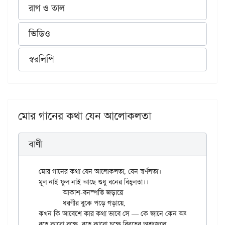
রাগ ও তাল
ভিডিও
স্বরলিপি
মোর গানের কথা যেন আলোকলতা
বাণী
মোর গানের কথা যেন আলোকলতা, যেন স্বর্ণলতা।

মূল নাই ফুল নাই আছে শুধু বনের বিহ্বলতা।।

	আকাশ-বনস্পতি জড়ায়ে

	ধরণীর বুকে পড়ে গড়ায়ে,

কখন কি আবেশে কার কথা ভাবে সে — কে জানে কেন অযথা।।

রহে কারো বক্ষে, রহে কারো চক্ষে বিরহের অশ্রুজলে,
