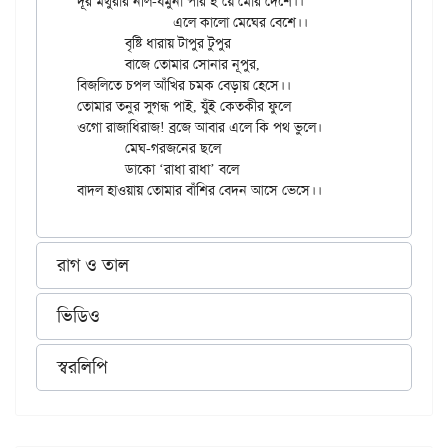
দূর মথুরার নীল-যমুনা পার হ’য়ে মোর দেশে।।

		এলে কালো মেঘের বেশে।।

	বৃষ্টি ধারায় টাপুর টুপুর

	বাজে তোমার সোনার নূপুর,

বিজলিতে চপল আঁখির চমক বেড়ায় হেসে।।

তোমার তনুর সুগন্ধ পাই, যুঁই কেতকীর ফুলে

ওগো রাজাধিরাজ! ব্রজে আবার এলে কি পথ ভুলে।

	মেঘ-গরজনের ছলে

	ডাকো ‘রাধা রাধা’ বলে

রাগ ও তাল
ভিডিও
স্বরলিপি