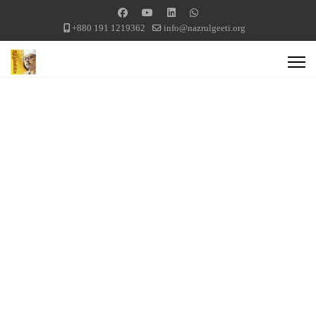
+880 191 1219362
info@nazrulgeeti.org