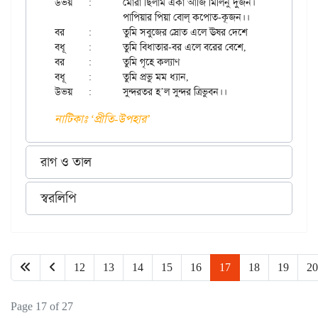
উভয়	:	মোরা ছিলাম একা আজি মিলিনু দুজন।

		পাপিয়ার পিয়া বোল্ কপোত-কূজন।।

বর	:	তুমি সবুজের স্রোত এলে ঊষর দেশে

বধূ	:	তুমি বিধাতার-বর এলে বরের বেশে,

বর	:	তুমি গৃহে কল্যাণ

বধূ	:	তুমি প্রভু মম ধ্যান,

নাটিকাঃ ‘প্রীতি-উপহার’
রাগ ও তাল
স্বরলিপি
12
13
14
15
16
17
18
19
20
Page 17 of 27