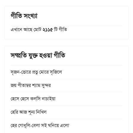
গীতি সংখ্যা
এখানে আছে মোট
২১১৫
টি গীতি
সম্প্রতি যুক্ত হওয়া গীতি
সৃজন-ভোরে প্রভু মোরে সৃজিলে
জয় পীতাম্বর শ্যাম সুন্দর
হেসে হেসে কল্‌সি নাচাইয়া
হেরি আজ শূন্য নিখিল
হের গোধূলি-বেলা সই ঘনিয়ে এলো