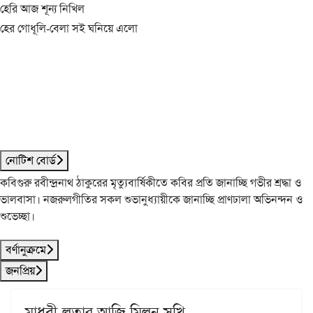
হেরি আজ শূন্য নিখিল
হের গোধূলি-বেলা সই ঘনিয়ে এলো
নোটিশ বোর্ড
কবিগুরু রবীন্দ্রনাথ ঠাকুরের মৃত্যুবার্ষিকীতে কবির প্রতি জানাচ্ছি গভীর শ্রদ্ধা ও
ভালবাসা। নজরুলগীতির সকল শুভানুধ্যায়ীকে জানাচ্ছি প্রাণঢালা অভিনন্দন ও
শুভেচ্ছা।
বর্ণানুক্রমে
জনপ্রিয়
মাধবী-লতার আজি মিলন সখি