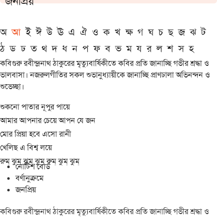
জনপ্রিয়
অ
আ
ই
ঈ
উ
ঊ
এ
ঐ
ও
ক
খ
ক্ষ
গ
ঘ
চ
ছ
জ
ঝ
ট
ঠ
ড
ঢ
ত
থ
দ
ধ
ন
প
ফ
ব
ভ
ম
য
র
ল
শ
স
হ
কবিগুরু রবীন্দ্রনাথ ঠাকুরের মৃত্যুবার্ষিকীতে কবির প্রতি জানাচ্ছি গভীর শ্রদ্ধা ও
ভালবাসা। নজরুলগীতির সকল শুভানুধ্যায়ীকে জানাচ্ছি প্রাণঢালা অভিনন্দন ও
শুভেচ্ছা।
শুকনো পাতার নূপুর পায়ে
আমার আপনার চেয়ে আপন যে জন
মোর প্রিয়া হবে এসো রানী
খেলিছ এ বিশ্ব লয়ে
রুম্ ঝুম্ ঝুম্ ঝুম্ রুম্ ঝুম্ ঝুম্
নোটিশ বোর্ড
বর্ণানুক্রমে
জনপ্রিয়
কবিগুরু রবীন্দ্রনাথ ঠাকুরের মৃত্যুবার্ষিকীতে কবির প্রতি জানাচ্ছি গভীর শ্রদ্ধা ও