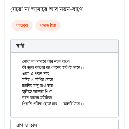
মেরো না আমারে আর নয়ন-বাণে
কাহার্‌বা
খাম্বাজ মিশ্র
বাণী
মেরো না আমারে আর নয়ন-বাণে।

কী জ্বালা ব্যাধের বাণে বনের হরিণই জানে।।

একে এ পরান দহে

মদির ও-আঁখির মোহে

চাহনির যাদু মাখা তায়।

জ্বলিছে আলেয়া-শিখা

নয়ন-জলের মরীচিকা

রাগ ও তাল