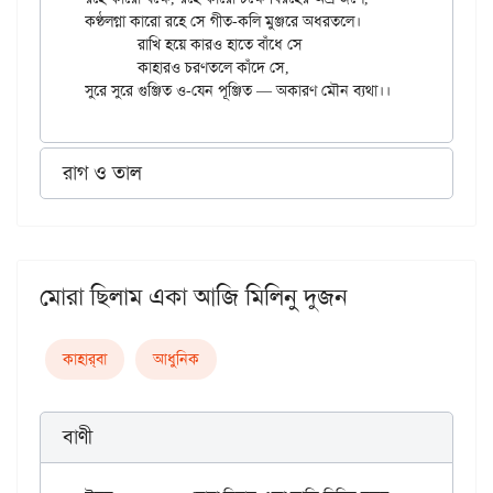
কণ্ঠলগ্না কারো রহে সে গীত-কলি মুঞ্জরে অধরতলে।

	রাখি হয়ে কারও হাতে বাঁধে সে

	কাহারও চরণতলে কাঁদে সে,

রাগ ও তাল
মোরা ছিলাম একা আজি মিলিনু দুজন
কাহার্‌বা
আধুনিক
বাণী