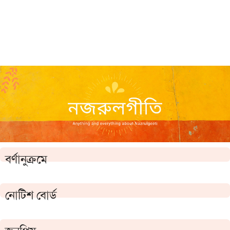
বর্ণানুক্রমে
নোটিশ বোর্ড