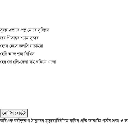
সৃজন-ভোরে প্রভু মোরে সৃজিলে
জয় পীতাম্বর শ্যাম সুন্দর
হেসে হেসে কল্‌সি নাচাইয়া
হেরি আজ শূন্য নিখিল
হের গোধূলি-বেলা সই ঘনিয়ে এলো
নোটিশ বোর্ড
কবিগুরু রবীন্দ্রনাথ ঠাকুরের মৃত্যুবার্ষিকীতে কবির প্রতি জানাচ্ছি গভীর শ্রদ্ধ