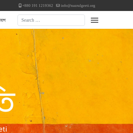
+880 191 1219362
info@nazrulgeeti.org
Search
যোগ