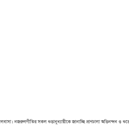
া ও ভালবাসা। নজরুলগীতির সকল শুভানুধ্যায়ীকে জানাচ্ছি প্রাণঢালা অভিনন্দন ও শুভে