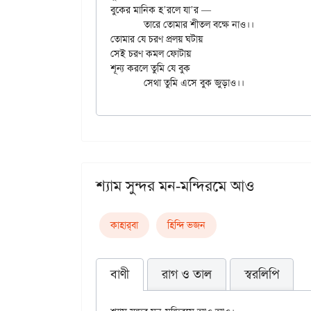
বুকের মানিক হ’রলে যা’র —

	তারে তোমার শীতল বক্ষে নাও।।

তোমার যে চরণ প্রলয় ঘটায়

সেই চরণ কমল ফোটায়

শূন্য করলে তুমি যে বুক

শ্যাম সুন্দর মন-মন্দিরমে আও
কাহার্‌বা
হিন্দি ভজন
বাণী
রাগ ও তাল
স্বরলিপি