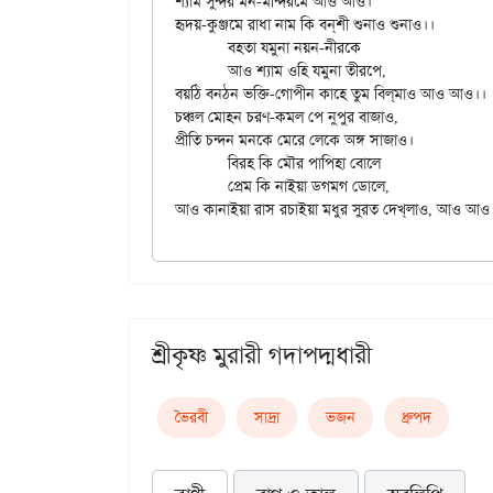
শ্যাম সুন্দর মন-মন্দিরমে আও আও।

হৃদয়-কুঞ্জমে রাধা নাম কি বন্‌শী শুনাও শুনাও।।

	বহতা যমুনা নয়ন-নীরকে

	আও শ্যাম ওহি যমুনা তীরপে,

বয়ঠি বনঠন ভক্তি-গোপীন কাহে তুম বিল্‌মাও আও আও।।

চঞ্চল মোহন চরণ-কমল পে নুপুর বাজাও,

প্রীতি চন্দন মনকে মেরে লেকে অঙ্গ সাজাও।

	বিরহ কি মৌর পাপিহা বোলে

	প্রেম কি নাইয়া ডগমগ ডোলে,

শ্রীকৃষ্ণ মুরারী গদাপদ্মধারী
ভৈরবী
সাদ্রা
ভজন
ধ্রুপদ