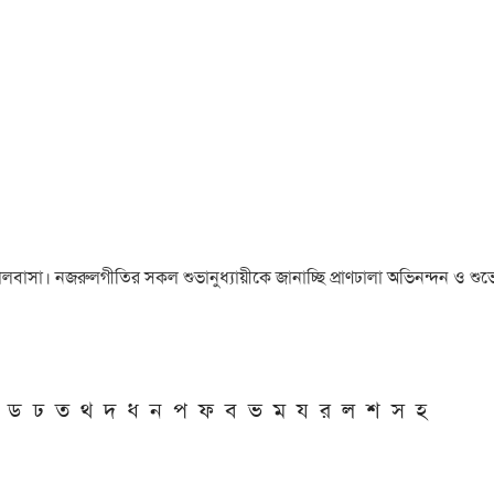
া ও ভালবাসা। নজরুলগীতির সকল শুভানুধ্যায়ীকে জানাচ্ছি প্রাণঢালা অভিনন্দন ও শুভে
ড
ঢ
ত
থ
দ
ধ
ন
প
ফ
ব
ভ
ম
য
র
ল
শ
স
হ