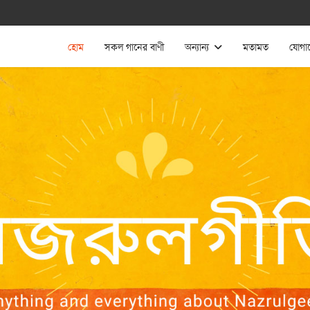
হোম
সকল গানের বাণী
অন্যান্য
মতামত
যোগা