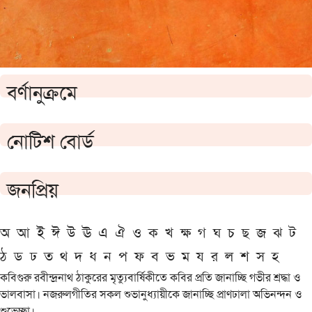
বর্ণানুক্রমে
নোটিশ বোর্ড
জনপ্রিয়
অ
আ
ই
ঈ
উ
ঊ
এ
ঐ
ও
ক
খ
ক্ষ
গ
ঘ
চ
ছ
জ
ঝ
ট
ঠ
ড
ঢ
ত
থ
দ
ধ
ন
প
ফ
ব
ভ
ম
য
র
ল
শ
স
হ
কবিগুরু রবীন্দ্রনাথ ঠাকুরের মৃত্যুবার্ষিকীতে কবির প্রতি জানাচ্ছি গভীর শ্রদ্ধা ও
ভালবাসা। নজরুলগীতির সকল শুভানুধ্যায়ীকে জানাচ্ছি প্রাণঢালা অভিনন্দন ও
শুভেচ্ছা।