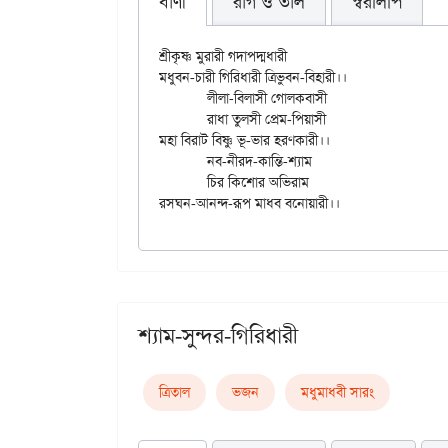
বাণী
রাগ ও তাল
স্বরলিপি
শ্রীকৃষ্ণ মুরারী গদাপদ্মধারী

মধুবন-চারী গিরিধারী ত্রিভুবন-বিহারী।।

	লীলা-বিলাসী গোলকবাসী

	রাধা তুলসী প্রেম-পিয়াসী

মহা বিরাট বিষ্ণু ভূ-ভার হরণকারী।।

	নব-নীরদ-কান্তি-শ্যাম

	চির কিশোর অভিরাম

শ্যাম-সুন্দর-গিরিধারী
ত্রিতাল
ভজন
মধুমাধবী সারং