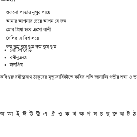
শুকনো পাতার নূপুর পায়ে
আমার আপনার চেয়ে আপন যে জন
মোর প্রিয়া হবে এসো রানী
খেলিছ এ বিশ্ব লয়ে
রুম্ ঝুম্ ঝুম্ ঝুম্ রুম্ ঝুম্ ঝুম্
নোটিশ বোর্ড
বর্ণানুক্রমে
জনপ্রিয়
কবিগুরু রবীন্দ্রনাথ ঠাকুরের মৃত্যুবার্ষিকীতে কবির প্রতি জানাচ্ছি গভীর শ্রদ্ধ
অ
আ
ই
ঈ
উ
ঊ
এ
ঐ
ও
ক
খ
ক্ষ
গ
ঘ
চ
ছ
জ
ঝ
ট
ঠ