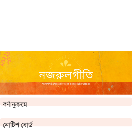
বর্ণানুক্রমে
নোটিশ বোর্ড