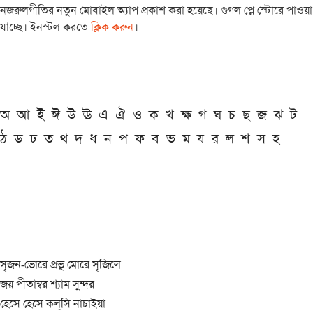
নজরুলগীতির নতুন মোবাইল অ্যাপ প্রকাশ করা হয়েছে। গুগল প্লে স্টোরে পাওয়া
যাচ্ছে। ইনস্টল করতে
ক্লিক করুন
।
অ
আ
ই
ঈ
উ
ঊ
এ
ঐ
ও
ক
খ
ক্ষ
গ
ঘ
চ
ছ
জ
ঝ
ট
ঠ
ড
ঢ
ত
থ
দ
ধ
ন
প
ফ
ব
ভ
ম
য
র
ল
শ
স
হ
সৃজন-ভোরে প্রভু মোরে সৃজিলে
জয় পীতাম্বর শ্যাম সুন্দর
হেসে হেসে কল্‌সি নাচাইয়া