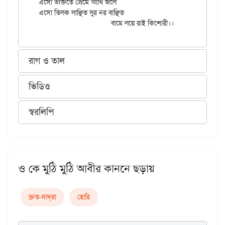
এসো ভক্তিতে প্রেমে আঁখি জলে

এসো তিলক লাঞ্ছিত সুর নর বাঞ্ছিত

রাগ ও তাল
ভিডিও
স্বরলিপি
ও কে মুঠি মুঠি আবীর কাননে ছড়ায়
দ্রুত-দাদ্‌রা
হোরি