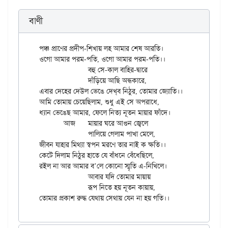
বাণী
পঞ্চ প্রাণের প্রদীপ-শিখায় লহ আমার শেষ আরতি।

ওগো আমার পরম-পতি, ওগো আমার পরম-পতি।।

		বহু সে-কাল বাহির-দ্বারে

		দাঁড়িয়ে আছি অন্ধকারে,

এবার দেহের দেউল ভেঙে দেখ্‌ব নিঠুর, তোমার জ্যোতি।।

আমি তোমায় চেয়েছিলাম, শুধু এই সে অপরাধে,

ধ্যান ভেঙেছ আমার, ফেলে নিত্য নূতন মায়ার ফাঁদে।

	আজ	মায়ার ঘরে আগুন জ্বেলে

		পালিয়ে গেলাম পাখা মেলে,

জীবন যাহার মিথ্যা স্বপন মরণে তার নাই ক ক্ষতি।।

কেটে দিলাম নিঠুর হাতে যে বাঁধনে বেঁধেছিলে,

রইল না আর আমার ব’লে কোনো স্মৃতি এ-নিখিলে।

		আবার যদি তোমার মায়ায়

		রূপ নিতে হয় নূতন কায়ায়,
