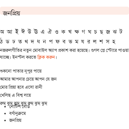
জনপ্রিয়
অ
আ
ই
ঈ
উ
ঊ
এ
ঐ
ও
ক
খ
ক্ষ
গ
ঘ
চ
ছ
জ
ঝ
ট
ঠ
ড
ঢ
ত
থ
দ
ধ
ন
প
ফ
ব
ভ
ম
য
র
ল
শ
স
হ
নজরুলগীতির নতুন মোবাইল অ্যাপ প্রকাশ করা হয়েছে। গুগল প্লে স্টোরে পাওয়া
যাচ্ছে। ইনস্টল করতে
ক্লিক করুন
।
শুকনো পাতার নূপুর পায়ে
আমার আপনার চেয়ে আপন যে জন
মোর প্রিয়া হবে এসো রানী
খেলিছ এ বিশ্ব লয়ে
রুম্ ঝুম্ ঝুম্ ঝুম্ রুম্ ঝুম্ ঝুম্
নোটিশ বোর্ড
বর্ণানুক্রমে
জনপ্রিয়