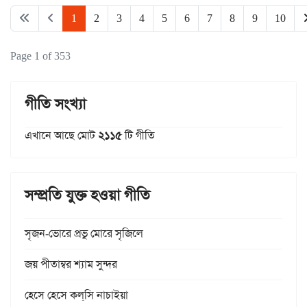
1
2
3
4
5
6
7
8
9
10
Page 1 of 353
গীতি সংখ্যা
এখানে আছে মোট
২১১৫
টি গীতি
সম্প্রতি যুক্ত হওয়া গীতি
সৃজন-ভোরে প্রভু মোরে সৃজিলে
জয় পীতাম্বর শ্যাম সুন্দর
হেসে হেসে কল্‌সি নাচাইয়া