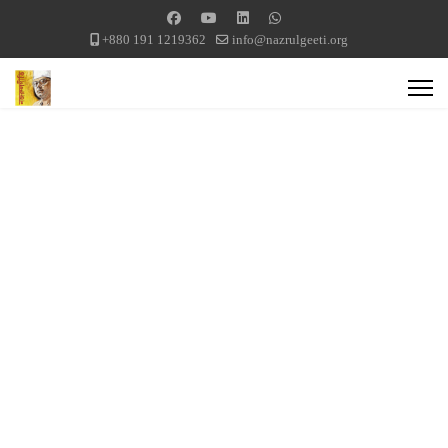
+880 191 1219362
info@nazrulgeeti.org