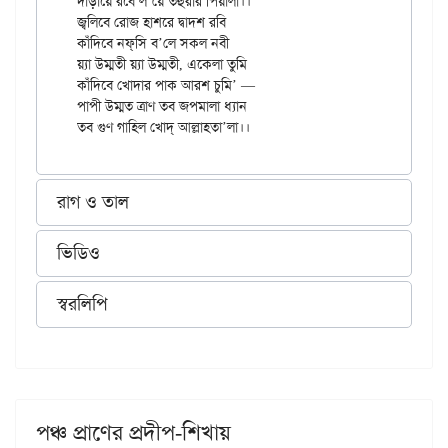
দাঁড়ায়ে রবে ল’য়ে তহুরার পিয়ালা।।

জ্বলিবে রোজ হাশরে দ্বাদশ রবি

কাঁদিবে নফ্‌সি ব’লে সকল নবী

য়্যা উম্মতী য়্যা উম্মতী, একেলা তুমি

কাঁদিবে খোদার পাক আরশ চুমি’ —

পাপী উম্মত ত্রাণ তব জপমালা ধ্যান

রাগ ও তাল
ভিডিও
স্বরলিপি
পঞ্চ প্রাণের প্রদীপ-শিখায়