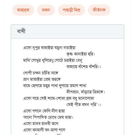
কাহার্‌বা
ভজন
পাহাড়ী মিশ্র
কীর্তনাঙ্গ
বাণী
এসো নূপুর বাজাইয়া যমুনা নাচাইয়া

			কৃষ্ণ কানাইয়া হরি।

মাখি’গোখুর ধূলিরেণু গোঠে চরাইয়া ধেনু

			বাজায়ে বাঁশের বাঁশরি।।

গোপী চন্দন চর্চিত অঙ্গে

প্রাণ মাতাইয়া প্রেম তরঙ্গে

বামে হেলায়ে ময়ুর পাখা দুলায়ে তমাল শাখা

			দীপবনে, দাঁড়ায়ে ত্রিভঙ্গে।

এসো লয়ে সেই শ্যাম-শোভা ব্রজ বধু মনোলোভা

			সেই পীত বসন পরি’।।

এসো গগনে ফেলি নীল ছায়া

আনো পিপাসিত চোখে মেঘ মায়া।

এসো মাধব মাধবী তলে

এসো বনমালী বন-মালা গলে
