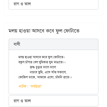
রাগ ও তাল
মলয় হাওয়া আসবে কবে ফুল ফোটাতে
বাণী
মলয় হাওয়া আসবে কবে ফুল ফোটাতে।

বকুল চাঁপার বেল যুথিকার ঘুম ভাঙাতে।।

	কৃষ্ণ চূড়ার ডালে ডালে

	নাচবে তুমি, এসে সাঁঝ সকালে,

নাটক : ‘সর্বহারা’
রাগ ও তাল