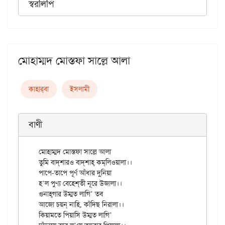
স্বরলিপি
মোহাম্মদ মোস্তফা সাল্লে আলা
কাহার্‌বা
ইসলামী
বাণী
মোহাম্মদ মোস্তফা সাল্লে আলা

তুমি বাদ্‌শারও বাদ্‌শাহ্ কম্‌লিওয়ালা।।

পাপে-তাপে পূর্ণ আঁধার দুনিয়া

হ’ল পুণ্য বেহেশ্‌তী নূরে উজালা।।

গুনাহ্‌গার উম্মত লাগি’ তব

আজো চয়ন্‌ নাহি, কাঁদিছ নিরালা।।

কিয়ামতে পিয়াসি উম্মত লাগি’
