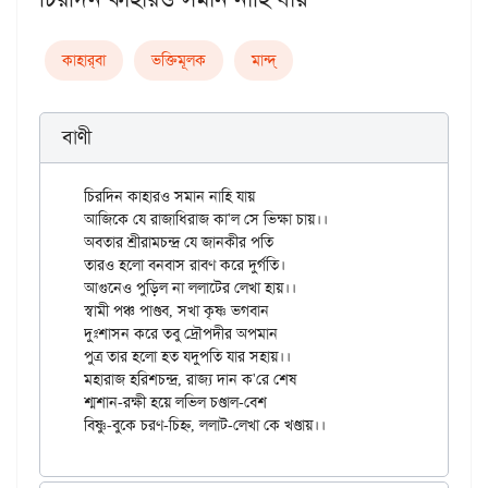
কাহার্‌বা
ভক্তিমূলক
মান্দ্‌
বাণী
চিরদিন কাহারও সমান নাহি যায়

আজিকে যে রাজাধিরাজ কা'ল সে ভিক্ষা চায়।।

অবতার শ্রীরামচন্দ্র যে জানকীর পতি

তারও হলো বনবাস রাবণ করে দুর্গতি।

আগুনেও পুড়িল না ললাটের লেখা হায়।।

স্বামী পঞ্চ পাণ্ডব, সখা কৃষ্ণ ভগবান

দুঃশাসন করে তবু দ্রৌপদীর অপমান

পুত্র তার হলো হত যদুপতি যার সহায়।।

মহারাজ হরিশচন্দ্র, রাজ্য দান ক'রে শেষ

শ্মশান-রক্ষী হয়ে লভিল চণ্ডাল-বেশ
