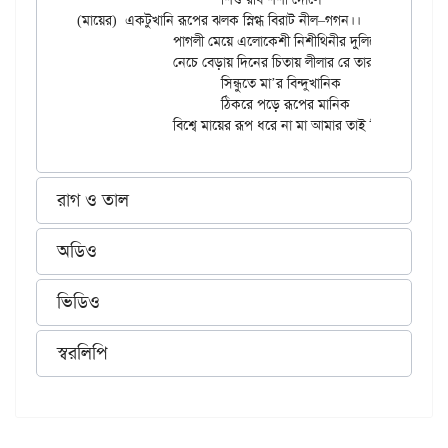
(মায়ের)	একটুখানি রূপের ঝলক স্নিগ্ধ বিরাট নীল–গগন।।

		পাগলী মেয়ে এলোকেশী নিশীথিনীর দুলিয়ে কেশ

		নেচে বেড়ায় দিনের চিতায় লীলার রে তার নাই কো শেষ।

			সিন্ধুতে মা’র বিন্দুখানিক

			ঠিকরে পড়ে রূপের মানিক

রাগ ও তাল
অডিও
ভিডিও
স্বরলিপি