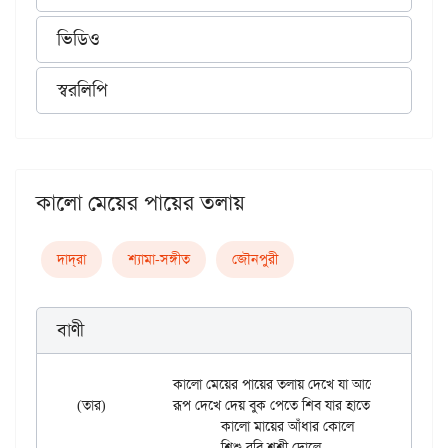
ভিডিও
স্বরলিপি
কালো মেয়ের পায়ের তলায়
দাদ্‌রা
শ্যামা-সঙ্গীত
জৌনপুরী
বাণী
		কালো মেয়ের পায়ের তলায় দেখে যা আলোর নাচন।

(তার)		রূপ দেখে দেয় বুক পেতে শিব যার হাতে মরণ বাঁচন।।

			কালো মায়ের আঁধার কোলে

			শিশু রবি শশী দোলে
