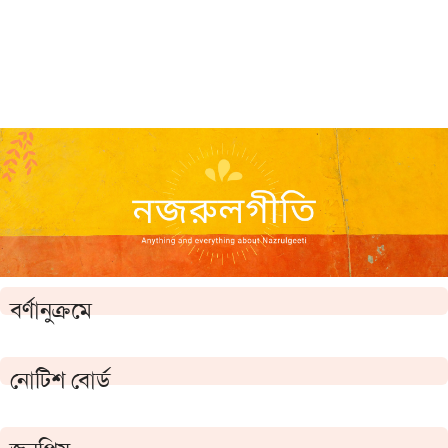
বর্ণানুক্রমে
নোটিশ বোর্ড