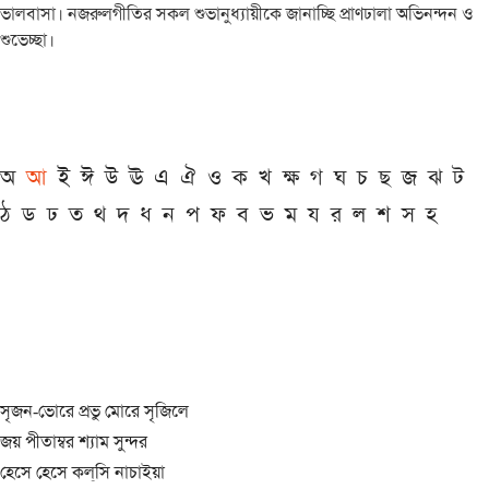
ভালবাসা। নজরুলগীতির সকল শুভানুধ্যায়ীকে জানাচ্ছি প্রাণঢালা অভিনন্দন ও
শুভেচ্ছা।
অ
আ
ই
ঈ
উ
ঊ
এ
ঐ
ও
ক
খ
ক্ষ
গ
ঘ
চ
ছ
জ
ঝ
ট
ঠ
ড
ঢ
ত
থ
দ
ধ
ন
প
ফ
ব
ভ
ম
য
র
ল
শ
স
হ
সৃজন-ভোরে প্রভু মোরে সৃজিলে
জয় পীতাম্বর শ্যাম সুন্দর
হেসে হেসে কল্‌সি নাচাইয়া