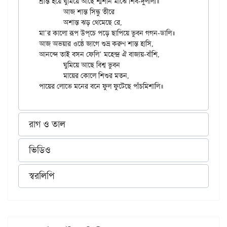
শ্রান্ত হয়ে ঘুমিয়ে আছে শ্মশান মাঝে শিব-দুলালী॥

	আজ শান্ত সিন্ধু তীরে

	অশান্ত ঝড় থেমেছে রে,

মা’র কালো রূপ উপ্‌চে পড়ে ছাপিয়ে ভুবন গগন-ডালি॥

আজ অভয়ার ওষ্ঠে জাগে শুভ্র করুণ শান্ত হাসি,

আনন্দে তাই বসন ফেলি’ মহেন্দ্র ঐ বাজায়-বাঁশি,

	ঘুমিয়ে আছে বিশ্ব ভুবন

	মায়ের কোলে শিশুর মতন,

রাগ ও তাল
ভিডিও
স্বরলিপি