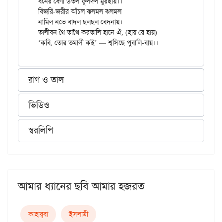
বনের বেণী উতল ফুলদল মুরছায়।।

বিজরি-জরীর আঁচল ঝলমল ঝলমল

নামিল নভে বাদল ছলছল বেদনায়।

তালীবন থৈ তাথৈ করতালি হানে ঐ, (হায় রে হায়)

রাগ ও তাল
ভিডিও
স্বরলিপি
আমার ধ্যানের ছবি আমার হজরত
কাহার্‌বা
ইসলামী