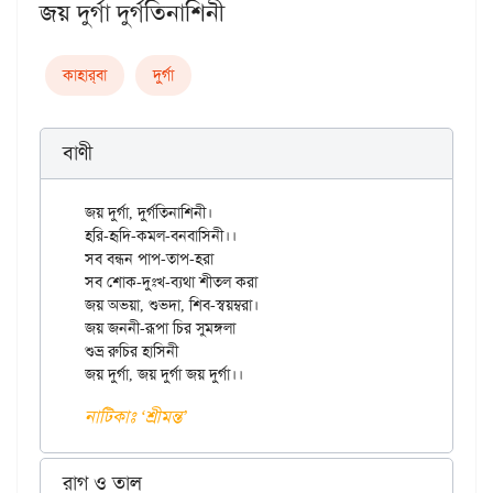
জয় দুর্গা দুর্গতিনাশিনী
কাহার্‌বা
দুর্গা
বাণী
জয় দুর্গা, দুর্গতিনাশিনী।

হরি-হৃদি-কমল-বনবাসিনী।।

সব বন্ধন পাপ-তাপ-হরা

সব শোক-দুঃখ-ব্যথা শীতল করা

জয় অভয়া, শুভদা, শিব-স্বয়ম্বরা।

জয় জননী-রূপা চির সুমঙ্গলা

শুভ্র রুচির হাসিনী

জয় দুর্গা, জয় দুর্গা জয় দুর্গা।।
নাটিকাঃ ‘শ্রীমন্ত’
রাগ ও তাল