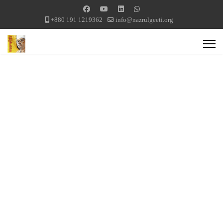
+880 191 1219362
info@nazrulgeeti.org