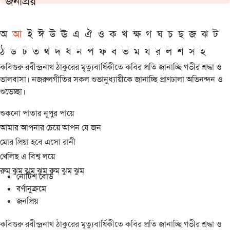
জনপ্রিয়
অ
আ
ই
ঈ
উ
ঊ
এ
ঐ
ও
ক
খ
ক্ষ
গ
ঘ
চ
ছ
জ
ঝ
ট
ঠ
ড
ঢ
ত
থ
দ
ধ
ন
প
ফ
ব
ভ
ম
য
র
ল
শ
স
হ
কবিগুরু রবীন্দ্রনাথ ঠাকুরের মৃত্যুবার্ষিকীতে কবির প্রতি জানাচ্ছি গভীর শ্রদ্ধা ও
ভালবাসা। নজরুলগীতির সকল শুভানুধ্যায়ীকে জানাচ্ছি প্রাণঢালা অভিনন্দন ও
শুভেচ্ছা।
শুকনো পাতার নূপুর পায়ে
আমার আপনার চেয়ে আপন যে জন
মোর প্রিয়া হবে এসো রানী
খেলিছ এ বিশ্ব লয়ে
রুম্ ঝুম্ ঝুম্ ঝুম্ রুম্ ঝুম্ ঝুম্
নোটিশ বোর্ড
বর্ণানুক্রমে
জনপ্রিয়
কবিগুরু রবীন্দ্রনাথ ঠাকুরের মৃত্যুবার্ষিকীতে কবির প্রতি জানাচ্ছি গভীর শ্রদ্ধা ও