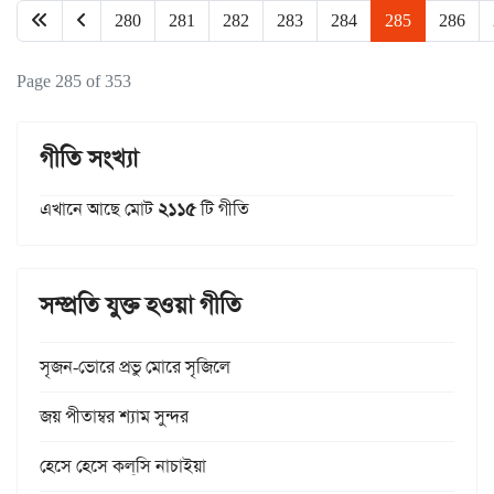
280
281
282
283
284
285
286
Page 285 of 353
গীতি সংখ্যা
এখানে আছে মোট
২১১৫
টি গীতি
সম্প্রতি যুক্ত হওয়া গীতি
সৃজন-ভোরে প্রভু মোরে সৃজিলে
জয় পীতাম্বর শ্যাম সুন্দর
হেসে হেসে কল্‌সি নাচাইয়া