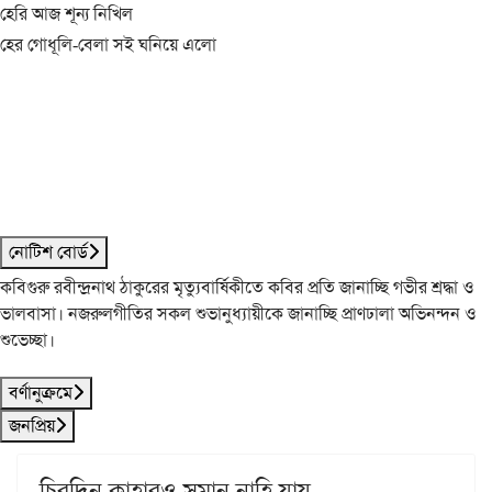
হেরি আজ শূন্য নিখিল
হের গোধূলি-বেলা সই ঘনিয়ে এলো
নোটিশ বোর্ড
কবিগুরু রবীন্দ্রনাথ ঠাকুরের মৃত্যুবার্ষিকীতে কবির প্রতি জানাচ্ছি গভীর শ্রদ্ধা ও
ভালবাসা। নজরুলগীতির সকল শুভানুধ্যায়ীকে জানাচ্ছি প্রাণঢালা অভিনন্দন ও
শুভেচ্ছা।
বর্ণানুক্রমে
জনপ্রিয়
চিরদিন কাহারও সমান নাহি যায়