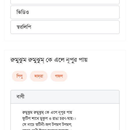
ভিডিও
স্বরলিপি
রুমুঝুম রুমুঝুম্ কে এলে নূপুর পায়
পিলু
দাদ্‌রা
গজল
বাণী
রুমুঝুম রুমুঝুম্ কে এলে নূপুর পায়

ফুটিল শাখে মুকুল ও রাঙা চরণ-ঘায়।।

সে নাচে তটিনী-জল টলমল টলমল,
